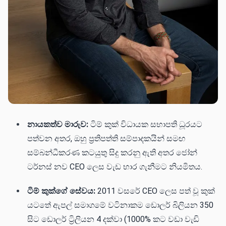
නායකත්ව මාරුව:
ටිම් කුක් විධායක සභාපති ධූරයට
පත්වන අතර, ඔහු ප්‍රතිපත්ති සම්පාදකයින් සමඟ
සම්බන්ධීකරණ කටයුතු සිදු කරනු ඇති අතර ජෝන්
ටර්නස් නව CEO ලෙස වැඩ භාර ගැනීමට නියමිතය.
ටිම් කුක්ගේ සේවය:
2011 වසරේ CEO ලෙස පත් වූ කුක්
යටතේ ඇපල් සමාගමේ වටිනාකම ඩොලර් බිලියන 350
සිට ඩොලර් ට්‍රිලියන 4 දක්වා (1000% කට වඩා වැඩි