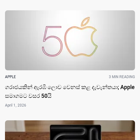
APPLE
3 MIN READING
ගරාජයකින් ඇරඹි ලොව වෙනස් කළ දැවැන්තයා; Apple
සමාගමට වසර 50​යි
April 1, 2026