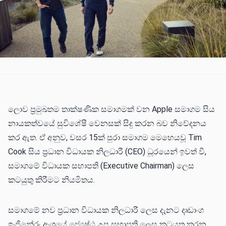
ලොව ප්‍රමුඛතම තාක්ෂණික සමාගමක් වන Apple සමාගම සිය
නායකත්වයේ සුවිශේෂී වෙනසක් සිදු කරන බව නිවේදනය
කර ඇත. ඒ අනුව, වසර 15ක් පුරා සමාගම මෙහෙයවූ Tim
Cook සිය ප්‍රධාන විධායක නිලධාරී (CEO) ධූරයෙන් ඉවත් වී,
සමාගමේ විධායක සභාපති (Executive Chairman) ලෙස
කටයුතු කිරීමට නියමිතය.
සමාගමේ නව ප්‍රධාන විධායක නිලධාරී ලෙස දැනට දෘඩාංග
ඉංජිනේරු අංශයේ ජ්‍යෙෂ්ඨ උප සභාපති ලෙස කටයුතු කරන