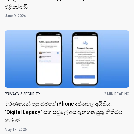
එළිදක්වයි
June 9, 2026
PRIVACY & SECURITY
2 MIN READING
මරණයෙන් පසු ඔබගේ iPhone දත්තවල අයිතිය:
"Digital Legacy" සහ පවුලේ අය දැනගත යුතු නීතිමය
කරුණු
May 14, 2026