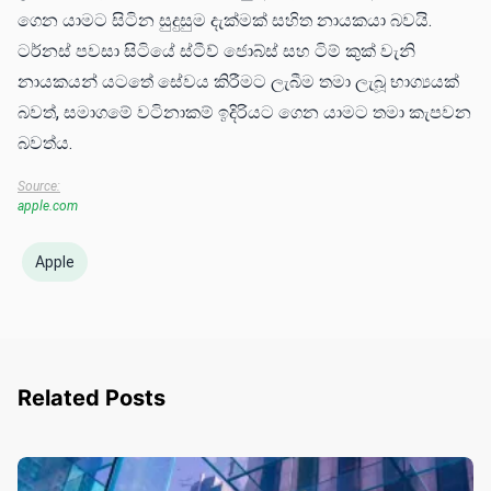
ගෙන යාමට සිටින සුදුසුම දැක්මක් සහිත නායකයා බවයි.
ටර්නස් පවසා සිටියේ ස්ටීව් ජොබ්ස් සහ ටිම් කුක් වැනි
නායකයන් යටතේ සේවය කිරීමට ලැබීම තමා ලැබූ භාග්‍යයක්
බවත්, සමාගමේ වටිනාකම් ඉදිරියට ගෙන යාමට තමා කැපවන
බවත්ය.
Source:
apple.com
Apple
Related Posts