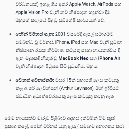
වර්ධනයක්) ඉහළ ගිය අතර Apple Watch, AirPods සහ
Apple Vision Pro වැනි නව නිෂ්පාදන හඳුන්වා දීම
ඔහුගේ කාලයේ සිදු වූ සුවිශේෂී කාර්යයන් වේ.
ජෝන් ටර්නස් ගැන:
2001 වසරේදී ඇපල් සමාගමට
සම්බන්ධ වූ ටර්නස්, iPhone, iPad සහ Mac වැනි ප්‍රධාන
නිෂ්පාදන රැසක නිර්මාණ කටයුතු සඳහා නායකත්වය දී
ඇත. මෑතකදී නිකුත් වූ
MacBook Neo
සහ
iPhone Air
වැනි නිෂ්පාදන පිටුපස සිටි ප්‍රධානියා ඔහුය.
වෙනත් වෙනස්කම්:
වසර 15ක් සභාපති ලෙස කටයුතු
කළ ආතර් ලෙවින්සන් (Arthur Levinson), මින් ඉදිරියට
ස්වාධීන අධ්‍යක්ෂවරයෙකු ලෙස කටයුතු කරනු ඇත.
මෙම නායකත්ව මාරුව පිළිබඳව අදහස් දක්වමින් ටිම් කුක්
ප්‍රකාශ කළේ, ජෝන් ටර්නස් යනු ඇපල් සමාගම අනාගතය කරා