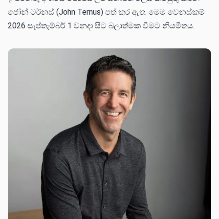
ජෝන් ටර්නස් (John Ternus) පත් කර ඇත. මෙම වෙනස්කම්
2026 සැප්තැම්බර් 1 වනදා සිට බලාත්මක වීමට නියමිතය.