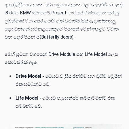
ඇත.(ඉදිරිපස ආසන නවා පසුපස ආසන වලට ඇතුළුවිය හැක)
i8 රථය BMW සමාගමේ Project i යටතේ නිෂ්පාදනය කරනු
ලබන්නක් වන අතර මෙහි ඇති වඩාත්ම සිත් ඇදගන්නාසුලු
දෙය වන්නේ සමනළයෙකුගේ පියාපත් මෙන් ඉහළට විවෘත
වන දොර පියන් ය(Butterfly doors).
මෙහි ප්‍රධාන වශයෙන් Drive Module සහ Life Model ලෙස
කොටස් 2ක් ඇත.
Drive Model
-
මෙයට චැසිය,එන්ජිම සහ ඩ්‍රයිව් ට්‍රෙයින්
එක සම්බන්ධ වේ.
Life Model -
මෙයට පැසෙන්ජර් කම්පාට්මන්ට් එක
සම්බන්ධ වේ.