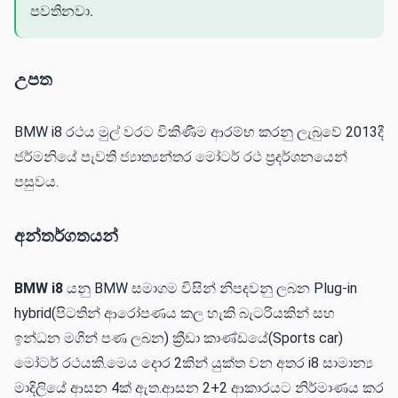
පවතිනවා.
උපත
BMW i8 රථය මුල් වරට විකිණීම ආරම්භ කරනු ලැබුවේ 2013දී
ජර්මනියේ පැවති ජ්‍යාත්‍යන්තර මෝටර් රථ ප්‍රදර්ශනයෙන්
පසුවය.
අන්තර්ගතයන්
BMW i8
යනු BMW සමාගම විසින් නිපදවනු ලබන Plug-in
hybrid(පිටතින් ආරෝපණය කල හැකි බැටරියකින් සහ
ඉන්ධන මගින් පණ ලබන) ක්‍රීඩා කාණ්ඩයේ(Sports car)
මෝටර් රථයකි.මෙය දොර 2කින් යුක්ත වන අතර i8 සාමාන්‍ය
මාදිලියේ ආසන 4ක් ඇත.ආසන 2+2 ආකාරයට නිර්මාණය කර