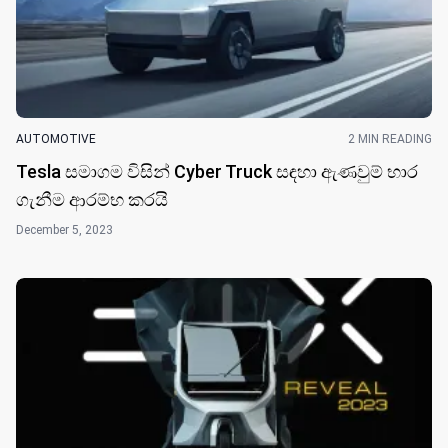
AUTOMOTIVE
2 MIN READING
Tesla සමාගම විසි​න් Cyber Truck ​සඳහා ඇණවුම් භාර
ගැනීම ආරම්භ කර​යි
December 5, 2023