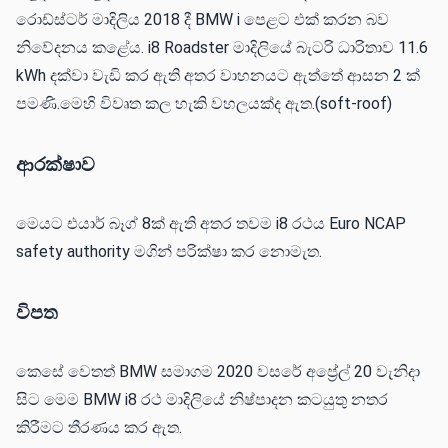
රොඩ්ස්ටර් මාදිලිය 2018 දී BMW i පෙළට එක් කරන බව
නිවේදනය කළේය. i8 Roadster මාදිලියේ බැටරි ධාරිතාව 11.6
kWh දක්වා වැඩි කර ඇති අතර වාහනයට ඇත්තේ ආසන 2 ක්
පමණි.මෙහි විවෘත කල හැකි වහලයක්ද ඇත.(soft-roof)
ආරක්ෂාව
මෙයට එයාර් බෑග් 8ක් ඇති අතර තවම i8 රථය Euro NCAP
safety authority මගින් පරික්ෂා කර නොමැත.
විපත
කෙසේ වෙතත් BMW සමාගම 2020 වසරේ අප්‍රේල් 20 වැනිදා
සිට මෙම BMW i8 රථ මාදිලියේ නිෂ්පාදන කටයුතු නතර
කිරීමට තීරණය කර ඇත.