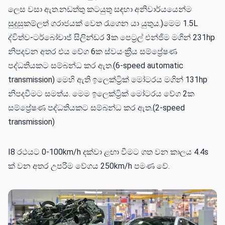
ලෙස වසා ඇත.නඩත්තු කටයුතු සඳහා අනිවාර්යයෙන්ම
සුදුසුකම්ලත් ගරාජයක් වෙත රැගෙන යා යුතුය.)මෙම 1.5L
ද්විත්ව-ටර්බෝචාජ් සිලින්ඩර 3ක පෙට්‍රල් එන්ජිම මගින් 231hp
නිපදවන අතර එය වේග 6ක ස්වයංක්‍රීය සම්ප්‍රේෂණ
පද්ධතියකට සම්බන්ධ කර ඇත.(6-speed automatic
transmission) මෙහි ඇති ඉලෙක්ට්‍රික් මෝටරය මගින් 131hp
නිපදවීමට සමත්ය. මෙම ඉලෙක්ට්‍රික් මෝටරය වේග 2ක
සම්ප්‍රේෂණ පද්ධතියකට සම්බන්ධ කර ඇත.(2-speed
transmission)
I8 රථයට 0-100km/h දක්වා ළඟා වීමට ගත වන කාලය 4.4s
ක් වන අතර උපරිම වේගය 250km/h පමණ වේ.