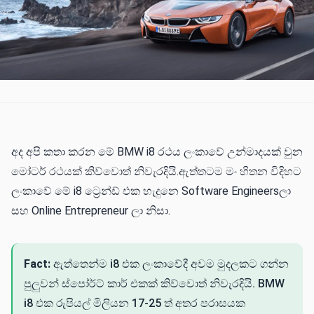
අද අපි කතා කරන මේ BMW i8 රථය ලංකාවේ උන්මාදයක් වුන
මෝටර් රථයක් කිව්වොත් නිවැරදියි.ඇත්තටම මං හිතන විදිහට
ලංකාවේ මේ i8 ට්‍රෙන්ඩ් එක හැදුනෙ Software Engineersලා
සහ Online Entrepreneur ලා නිසා.
Fact:
ඇත්තෙන්ම i8 එක ලංකාවේදී අවම මුදලකට ගන්න
පුලුවන් ස්පෝර්ට් කාර් එකක් කිව්වොත් නිවැරදියි. BMW
i8 එක රුපියල් මිලියන 17-25 ත් අතර පරාසයක