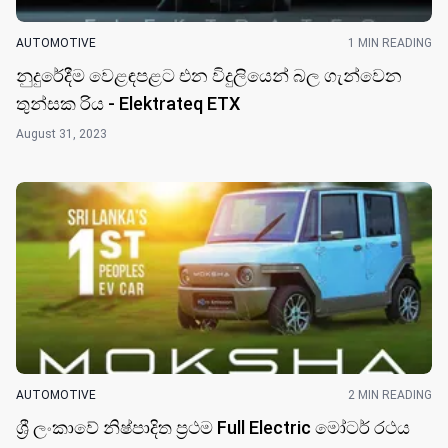
AUTOMOTIVE
1 MIN READING
නුදුරේදීම වෙළඳපළට එන විදුලියෙන් බල ගැන්වෙන
තුන්සක රිය - Elektrateq ETX
August 31, 2023
AUTOMOTIVE
2 MIN READING
ශ්‍රී ලංකාවේ නිෂ්පාදිත ප්‍රථම Full Electric මෝටර් රථය