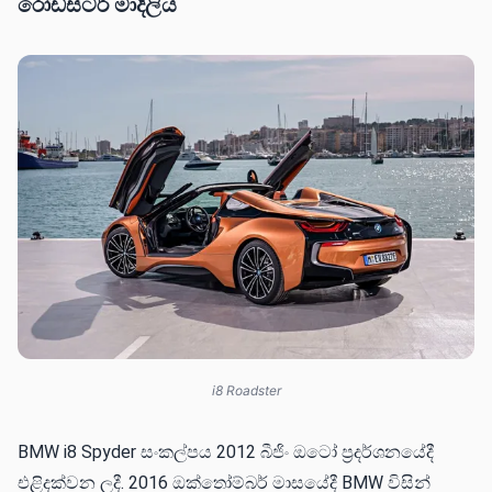
රෝඩ්ස්ටර් මාදිලිය
i8 Roadster
BMW i8 Spyder සංකල්පය 2012 බීජිං ඔටෝ ප්‍රදර්ශනයේදී
එළිදක්වන ලදී. 2016 ඔක්තෝම්බර් මාසයේදී BMW විසින්