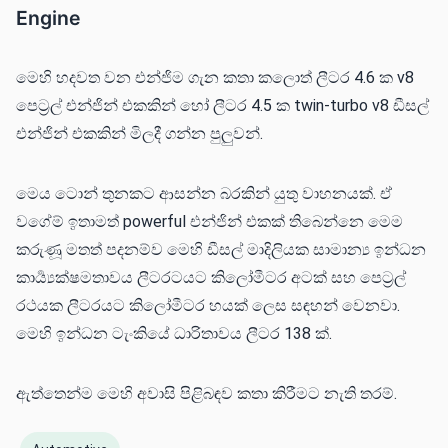
Engine
මෙහි හදවත වන එන්ජිම ගැන කතා කලොත් ලීටර 4.6 ක v8
පෙට්‍රල් එන්ජින් එකකින් හෝ ලීටර 4.5 ක twin-turbo v8 ඩීසල්
එන්ජින් එකකින් මිලදී ගන්න පුලුවන්.
මෙය ටොන් තුනකට ආසන්න බරකින් යුතු වාහනයක්. ඒ
වගේම් ඉතාමත් powerful එන්ජින් එකක් තිබෙන්නෙ මෙම
කරුණූ මතත් පදනම්ව මෙහි ඩීසල් මාදිලියක සාමාන්‍ය ඉන්ධන
කාර්‍ය්‍යක්ෂමතාවය ලීටරටයට කිලෝමීටර අටක් සහ පෙට්‍රල්
රථයක ලීටරයට කිලෝමීටර හයක් ලෙස සඳහන් වෙනවා.
මෙහි ඉන්ධන ටැංකියේ ධාරිතාවය ලීටර 138 ක්.
ඇත්තෙන්ම මෙහි අවාසි පිළිබඳව කතා කිරීමට නැති තරම්.