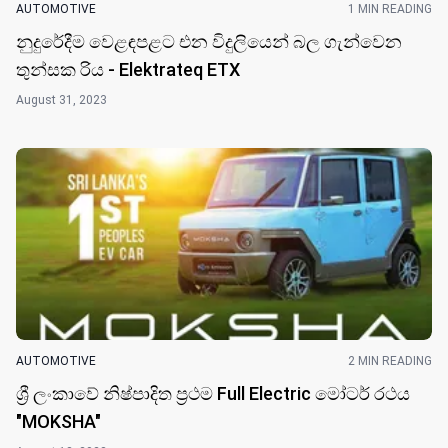
AUTOMOTIVE
1 MIN READING
නුදුරේදීම වෙළඳපළට එන විදුලියෙන් බල ගැන්වෙන
තුන්සක රිය - Elektrateq ETX
August 31, 2023
AUTOMOTIVE
2 MIN READING
ශ්‍රී ලංකාවේ නිෂ්පාදිත ප්‍රථම Full Electric මෝටර් රථය
"MOKSHA"