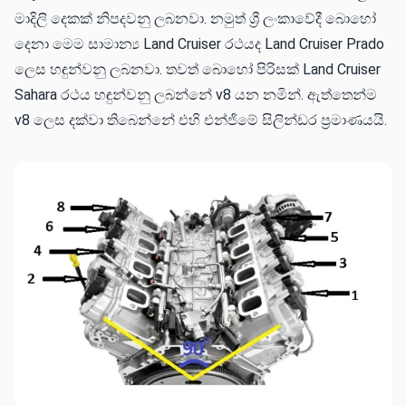
මාදිලි දෙකක් නිපදවනු ලබනවා. නමුත් ශ්‍රී ලංකාවේදී බොහෝ
දෙනා මෙම සාමාන්‍ය Land Cruiser රථයද Land Cruiser Prado
ලෙස හඳුන්වනු ලබනවා. තවත් බොහෝ පිරිසක් Land Cruiser
Sahara රථය හඳුන්වනු ලබන්නේ v8 යන නමින්. ඇත්තෙන්ම
v8 ලෙස දක්වා තිබෙන්නේ එහි එන්ජිමේ සිලින්ඩර ප්‍රමාණයයි.