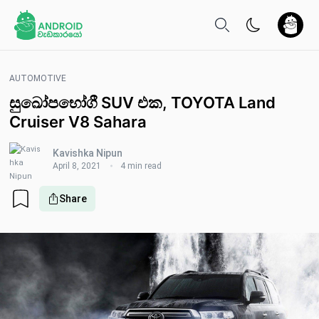
AUTOMOTIVE
සුඛෝපභෝගී SUV එක, TOYOTA Land
Cruiser V8 Sahara
Kavishka Nipun
April 8, 2021
4 min read
Share