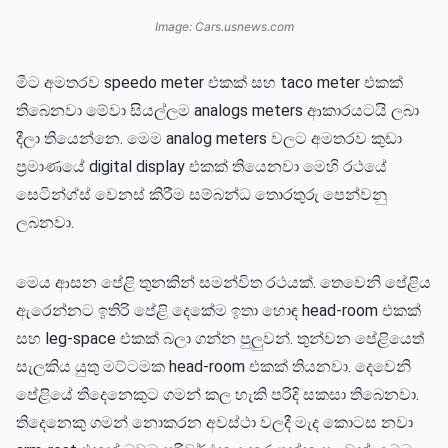
Image: Cars.usnews.com
මීට අමතරව speedo meter එකක් සහ taco meter එකක්
තිබෙනවා මේවා සියල්ලම analogs meters ආකාරයටයි ලබා
දීලා තියෙන්නෙ. මෙම analog meters වලට අමතරව කුඩා
ප්‍රමාණයේ digital display එකක් තියෙනවා මෙහි රථයේ
සෙටින්ග්ස් වෙනස් කිරීම සම්බන්ධ තොරතුරු පෙන්වනු
ලබනවා.
මෙය ආසන පේළි තුනකින් සමන්විත රථයක්. තෙවෙනි පේළිය
ඇරෙන්නට ඉතිරි පේළි දෙකේම ඉතා හොඳ head-room එකක්
සහ leg-space එකක් බලා ගන්න පුලුවන්. තුන්වන පේළියෙත්
සැලකිය යුතු මට්ටමක head-room එකක් තියනවා. දෙවෙනි
පේළියේ තිදෙනෙකුට ගමන් කල හැකි පරිදි සකසා තිබෙනවා.
තිදෙනෙකු ගමන් නොකරන අවස්ථා වලදී මැද කොටස නවා