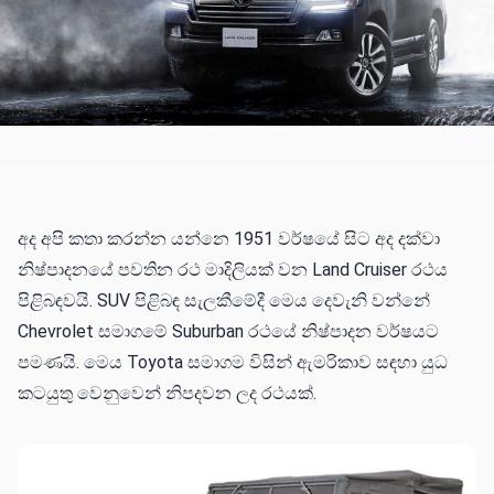
අද අපි කතා කරන්න යන්නෙ 1951 වර්ෂයේ සිට අද දක්වා
නිෂ්පාදනයේ පවතින රථ මාදිලියක් වන Land Cruiser රථය
පිළිබඳවයි. SUV පිළිබඳ සැලකීමේදී මෙය දෙවැනි වන්නේ
Chevrolet සමාගමේ Suburban රථයේ නිෂ්පාදන වර්ෂයට
පමණයි. මෙය Toyota සමාගම විසින් ඇමරිකාව සඳහා යුධ
කටයුතු වෙනුවෙන් නිපදවන ලද රථයක්.