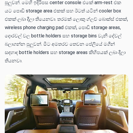
පුලුවන්. මෙහි ඉදිරිපස center console එකේ arm-rest එක
යට පොඩි storage area එකක් සහ ඊටත් යටින් cooler box
එකක් ලබා දීලා තියෙනවා. තරමක් ලොකු ග්ලව් බොක්ස් එකක්,
wireless phone charging pad එකක්, පොඩි storage areas,
දොරවල් වල bottle holders සහ storage bins වැනි දේවල්
බලාගන්න පුලුවන්. මීට අමතරව තෙවන පේලියේ මගීන්
සඳහාද bottle holders සහ storage areas කිහිපයක් ලබා දීලා
තියනවා.