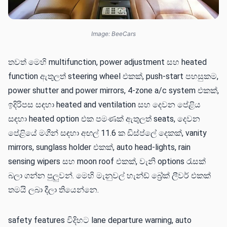
Image: BeeCars
තවත් මෙහි multifunction, power adjustment සහ heated
function ඇතුලත් steering wheel එකක්, push-start පහසුකම,
power shutter and power mirrors, 4-zone a/c system එකක්,
ඉදිරිපස සඳහා heated and ventilation සහ දෙවන පේළිය
සඳහා heated option එක පමණක් ඇතුලත් seats, දෙවන
පේළියේ මගීන් සඳහා අඟල් 11.6 ක ඩිස්ප්ලේ දෙකක්, vanity
mirrors, sunglass holder එකක්, auto head-lights, rain
sensing wipers සහ moon roof එකක්, වැනි options රැසක්
බලා ගන්න පුලුවන්. මෙහි මැනුවල් හැන්ඩ් බ්‍රේක් ලීවර් එකක්
තමයි ලබා දීලා තියෙන්නෙ.
safety features විදිහට lane departure warning, auto