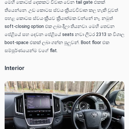
මෙහි කොටස් දෙකකට විවෘත වෙන tail gate එකක්
තියෙන්නෙ. උඩ කොටස ස්වයංක්‍රීයවවිවෘත කල හැකි වුවත්
පහළ කොටස ස්වයංක්‍රීයව ක්‍රියාත්මක වන්නේ නෑ. නමුත්
soft-closing option එක ලබා දීලා තියනවා. මෙහි තෙවන
පේළියේ සහ දෙවන පේළියේ seats නවා ලීටර 2313 ක විශාල
boot-space එකක් ලබා ගන්න පුලුවන්. Boot floor එක
සම්පූර්ණයෙන්ම වගේ flat.
Interior