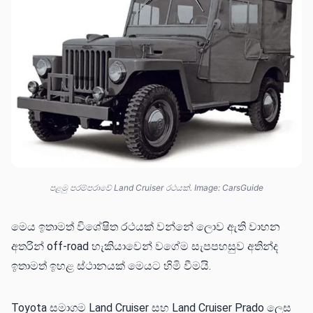
පළමු පරම්පරාවේ Land Cruiser රථයක්. Image: CarsGuide
මෙය ඉතාමත් විශේෂිත රථයක් වන්නේ ලොව ඇති වාහන
අතරින් off-road හැකියාවෙන් වගේම සැපපහසුව අතින්ද
ඉතාමත් ඉහළ ස්ථානයක් මෙයට හිමි වීමයි.
Toyota සමාගම Land Cruiser සහ Land Cruiser Prado ලෙස