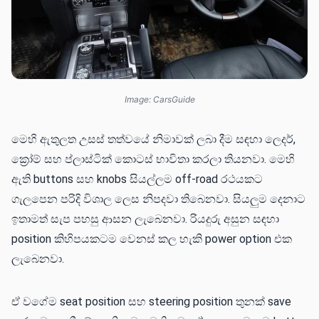
Image: CarsGuide
මෙහි ඇතුලත උසස් තත්වයේ නිමාවක් ලබා දීම සඳහා ලෙදර්,
ක්‍රෝම් සහ ප්ලාස්ටික් කොටස් භාවිතා කරලා තියනවා. මෙහි
ඇති buttons සහ knobs සියල්ලම off-road රථයකට
ගැලපෙන පරිදි විශාල ලෙස නිපදවා තිබෙනවා. සියලුම දෙනාට
ඉතාමත් සැප පහසු ආසන ලැබෙනවා. රියදුරු අසුන සඳහා
position කිහිපයකටම වෙනස් කල හැකි power option එක
ලැබෙනවා.
ඒ වගේම seat position සහ steering position තුනක් save