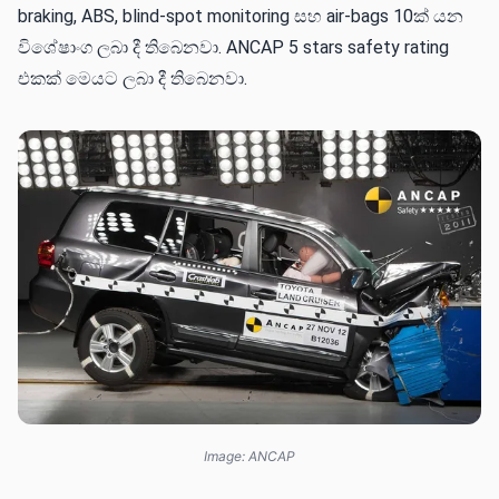
braking, ABS, blind-spot monitoring සහ air-bags 10ක් යන
විශේෂාංග ලබා දී තිබෙනවා. ANCAP 5 stars safety rating
එකක් මෙයට ලබා දී තිබෙනවා.
Image: ANCAP