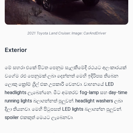
2021 Toyota Land Cruiser. Image: CarAndDriver
Exterior
මේ සහරා එකේ පිටත පෙනුම සැලකීමේදී රථයට අලංකාරයක්
වගේම රළු පෙනුමක් ලබා දෙන්නත් මෙහි ඉදිරිපස තිබෙන
ලොකු ක්‍රෝම් ග්‍රිල් එක උපකාරී වෙනවා. වාහනයේ LED
headlights ලැබෙන්නෙ. මීට අමතරව fog-lamp සහ day-time
running lights බලාගන්නත් පුලුවන්. headlight washers ලබා
දීලා තියනවා. මෙහි පිටුපසත් LED lights බලාගන්න පුලුවන්.
spoiler එකකුත් මෙයට ලැබෙනවා.