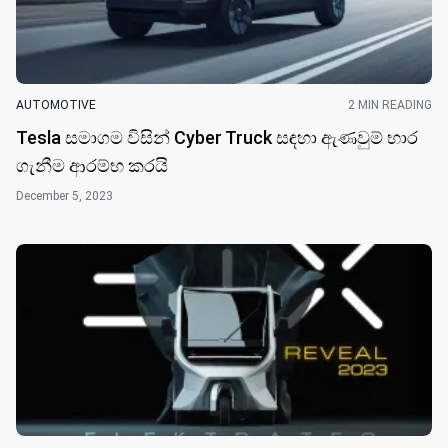
AUTOMOTIVE
2 MIN READING
Tesla සමාගම විසි​න් Cyber Truck ​සඳහා ඇණවුම් භාර
ගැනීම ආරම්භ කර​යි
December 5, 2023