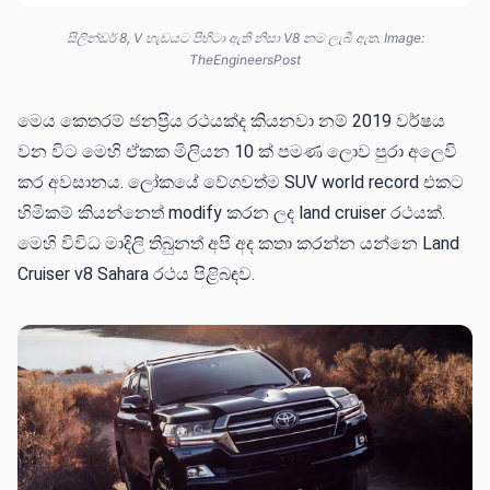
සිලින්ඩර් 8, V හැඩයට පිහිටා ඇති නිසා V8 නම ලැබී ඇත. Image:
TheEngineersPost
මෙය කෙතරම් ජනප්‍රිය රථයක්ද කියනවා නම් 2019 වර්ෂය
වන විට මෙහි ඒකක මිලියන 10 ක් පමණ ලොව පුරා අලෙවි
කර අවසානය. ලෝකයේ වේගවත්ම SUV world record එකට
හිමිකම් කියන්නෙත් modify කරන ලද land cruiser රථයක්.
මෙහි විවිධ මාදිලි තිබුනත් අපි අද කතා කරන්න යන්නෙ Land
Cruiser v8 Sahara රථය පිළිබඳව.