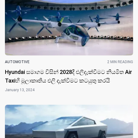
AUTOMOTIVE
2 MIN READING
Hyundai සමාගම විසින් 2028දී එලිදැක්වීමට නියමිත Air
Taxiහි මූලාකෘතිය එලි දැක්වීමට කටයුතු කර​යි
January 13, 2024