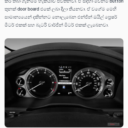
කර තබා ගැනීමේ හැකියාව පවතිනවා. ඒ සඳහා වෙනම button
තුනක් door board එකේ ලබා දීලා තියනවා. ඒ වගේම මෙහි
සාමාන්‍යයෙන් දකින්නට නොලැබෙන එන්ජින් ඔයිල් ප්‍රෙෂර්
මීටර් එකක් සහ බැටරි චාර්ජින් මිටර් එකක් ලැබෙනවා.