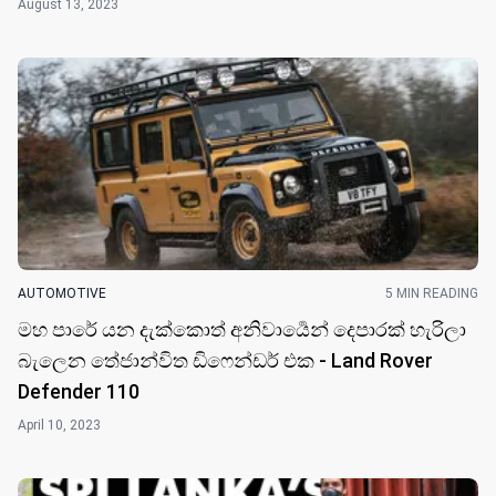
August 13, 2023
AUTOMOTIVE
5 MIN READING
මහ පාරේ යන දැක්කොත් අනිවාර්‍යෙන් දෙපාරක් හැරිලා
බැලෙන තේජාන්විත ඩිෆෙන්ඩර් එක - Land Rover
Defender 110
April 10, 2023