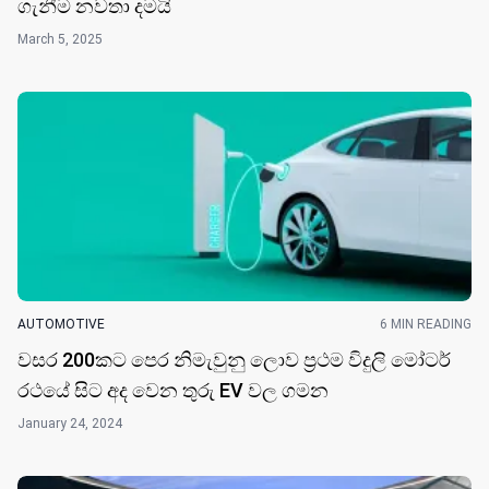
ගැනීම නවතා දම​යි
March 5, 2025
AUTOMOTIVE
6 MIN READING
වසර 200කට පෙර නිමැවුනු ලොව ප්‍රථම විදුලි මෝටර්
රථයේ සිට අද වෙන තුරු EV වල ගම​න
January 24, 2024