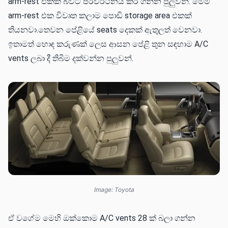
arm-rest එකක් බවට පරිවර්ථනය කර ගන්න පුලුවන්. මෙම
arm-rest එක විවෘත කලාම පොඩි storage area එකක්
තියනවා.තෙවන පේළියේ seats දෙකක් ඇතුලත් වෙනවා.
ඉතාමත් හොඳ කරුණක් ලෙස ආසන පේළි තුන සඳහාම A/C
vents ලබා දී තිබීම දක්වන්න පුලුවන්.
Image: Toyota
ඒ වගේම මෙහි ඔක්කොම A/C vents 28 ක් බලා ගන්න