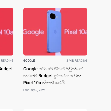
N READING
GOOGLE
2 MIN READING
udget
Google සමාගම විසින් ඔවුන්ගේ
නවත​ම Budget දුරකථනය වන
Pixel 10a නිකුත් කර​යි
February 5, 2026