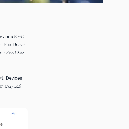
Devices වලට
. Pixel 6 සහ
දහා වසර 3ක
මේ Devices
කක කාලයක්