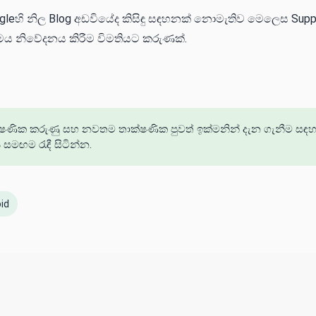
eහි නිල Blog අඩවියේද කිසිඳු සඳහනක් නොමැතිව මෙලෙස Supp
ෙය නිවේදනය කිරීම විමතියට කරුණක්.
්ෂණික කරුණු සහ නවතම තාක්ෂණික පුවත් ඉක්මනින් දැන ගැනීම සඳහා
මඟම රැඳී සිටින්න.
id