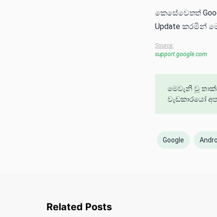
කෙසේවෙතත් Googl
Update කරමින් ම
Source:
support.google.com
මෙවැනි වූ තාක
වැඩකාරයෝ අප ස
Google
Andro
Related Posts