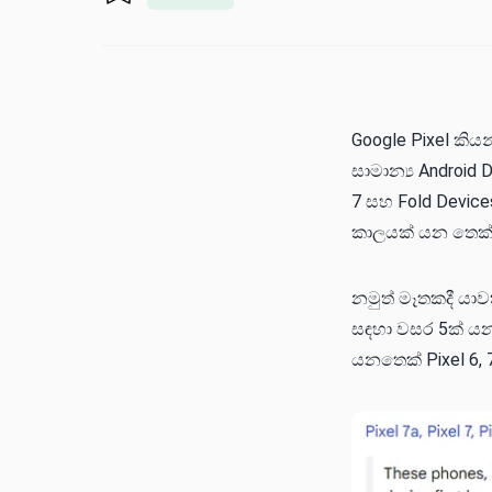
Google Pixel කිය
සාමාන්‍ය Android
7 සහ Fold Devic
කාලයක් යන තෙක් 
නමුත් මෑතකදී යා
සඳහා වසර 5ක් යන
යනතෙක් Pixel 6, 