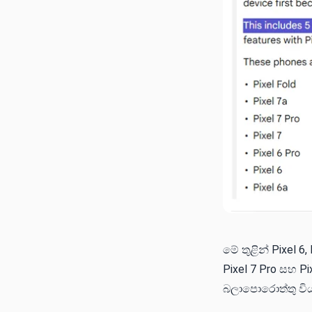
මේ තුළින් Pixel 6,
Pixel 7 Pro සහ Pi
බලාපොරොත්තු වි