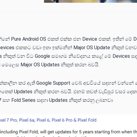
න්නේ Pure Android OS එකත් එක්ක එන Device එකක්. ඉතින් මේ 
 Devices එකකට වඩා ඉතා ඉක්මනින් Major OS Update නිකුත් වනවා
es නිකුත් වන විට Google සමාගම නිවේදනය කළේ මේ Devices ස
මෙලෙස Major OS Updates නිකුත් කරන බවයි.
වත්කාලීන කර ඇති Google Support වෙබ් අඩවියේ සඳහන් වන්නේ 
තෙක් Updates නිකුත් කරන බවයි. එනම් තවත් වැඩිපුර වසර දෙ
7 සහ Fold Series සඳහා Updates නිකුත් කරනු ලබනවා.