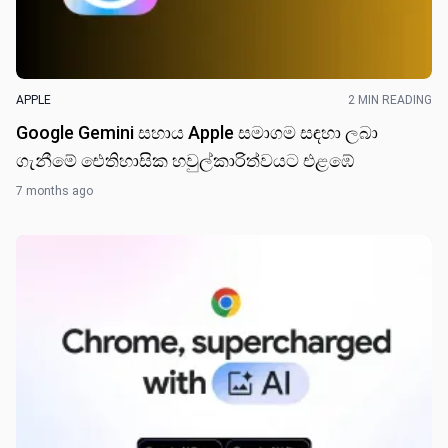
APPLE
2 MIN READING
Google Gemini සහාය Apple සමාගම සඳහා ලබා
ගැනීමේ ඓතිහාසික හවුල්කාරිත්වයට එළඹේ
7 months ago