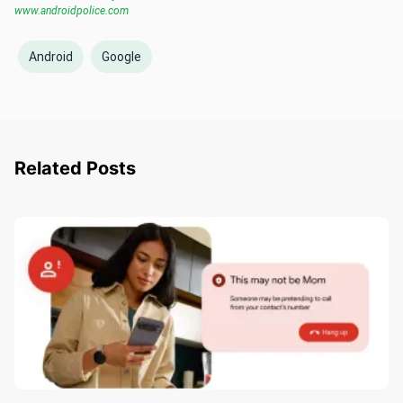
මෙලෙ​ස Google Pixel සඳහා Double Tap to Wake
විශේෂාංගය 2016 සිට ලැබුණත්, Double Tap to Display Turn
off විශේෂාංගය ලැබීමට මෙතරම් කලක් ගත වීම විමතියට
කරුණක්. එමෙන්ම 2020දී Android 11 Developer Preview
එකකදී “Columbus” නමින් double-tap gesture එකක්
පිළිබඳව Test කළත්, ඒක Stable Version එකට ලබා දීමක්
වුයේ නැ.
Source:
www.androidauthority.com
www.androidpolice.com
Android
Google
Related Posts