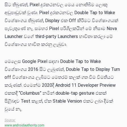
සමඟ හඳුනා ගැනීමට ලැබී ඇති අතර කෙසේ වුවත් Android 16
Stable Version එක සමඟින් මෙය නොලැබෙන ඇති වුවත් මේ
වසර අවසානයේ හෝ 2026 වසර මුලදී ලැබෙන Quarterly
Update එකක් ඔස්සේ නිල වශයෙන්ම ලැබිය හැකි බව සඳහන්
වනවා.
Samsung, Xiaomi, OnePlus වගේ ජංගම දුරකථනවල මේ
Double Tap to Display Turn off විශේෂාංගය බොහෝ කලක
සිට තිබුණත්, Pixel දුරකථනවල මෙය නොතිබීම ලොකු
අඩුපාඩුවක් වුණා. Pixel දුරකථනවල Double Tap to Wake
විශේෂාංගය තිබුණත්, Display එක Off කිරීමට විශේෂාංගයක්
පැවැතුණේ නැ. සමහර Pixel පරිශිලකයින් මේ නිසාම Nova
Launcher වගේ third-party Launchers භාවිතා කරලා මේ
විශේෂාංගය භාවිත කරනු ලැබුවා.