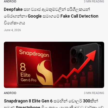
ANDROID
3 MIN READING
Deepfake සහ ව්‍යාජ ඇමතුම්වලින් පරිශීලකයන්
බේරාගන්නා Google සමාගමේ Fake Call Detection
විශේෂාංගය
June 4, 2026