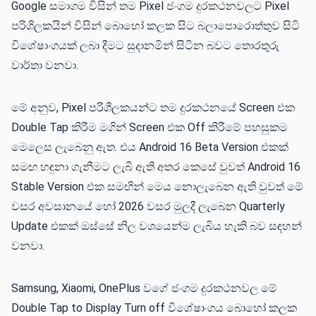
Google සමාගම විසින් තම Pixel ජංගම දුරකථනවලට Pixel
පරිශිලකයින් විසින් බොහෝ කලක සිට බලාපොරොත්තුව සිටි
විශේෂාංගයක් ලබා දීමට සුදානමින් සිටින බවට තොරතුරු
වාර්තා වනවා.
මේ අනුව, Pixel පරිශීලකයන්ට තම දුරකථනයේ Screen එක
Double Tap කිරීම මගින් Screen එක Off කිරීමේ පහසුකම
මෙලෙස ලැබෙනු ඇත. එය Android 16 Beta Version එකක්