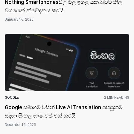
NEWS
1 MIN READING
Nothing Smartphonesවල මිල ඉහළ යන බවට නිල
වශයෙන් නිවේදනය කරයි
January 16, 2026