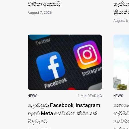
වාර්තා අසත්‍යයි
හැකියා
ක්‍රිය
August 7, 2026
August 6,
NEWS
1 MIN READING
NEWS
ලොවපුරා Facebook, Instagram
නොගෙවූ
ඇතුළු Meta සේවාවන් කිහිපයක්
හැරීම
බිඳ වැටේ
යෝජනා