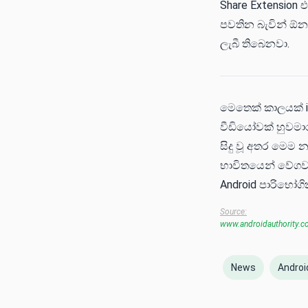
Share Extension
පවතින බැවින් ඕන
ලැබී තිබෙනවා.
මෙතෙක් කාලයක් i
වීඩියෝවක් හුවමා
සිදු වූ අතර මෙම 
භාවිතයෙන් වේගව
Android පාරිභෝග
Source:
www.androidauthority.
News
Androi