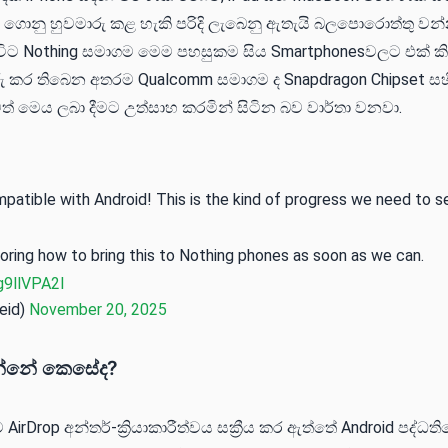
ගොනු හුවමාරු කළ හැකි පරිදි ලැබෙනු ඇතැයි බලපොරොත්තු වන්න
ට Nothing සමාගම මෙම පහසුකම සිය Smartphonesවලට එක් කි
 කර තිබෙන අතරම Qualcomm සමාගම ද Snapdragon Chipset ස
් මෙය ලබා දීමට උත්සාහ කරමින් සිටින බව වාර්තා වනවා.
patible with Android! This is the kind of progress we need to s
oring how to bring this to Nothing phones as soon as we can.
g9llVPA2I
eid)
November 20, 2025
රන්නේ කෙසේද?
 AirDrop අන්තර්-ක්‍රියාකාරීත්වය සක්‍රීය කර ඇත්තේ Android පද්ධත