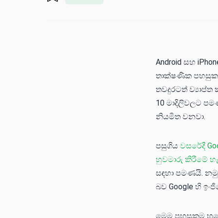
Android සහ iPho
තාක්ෂණික පහසුකමක
තවදුරටත් ව්‍යාප
10 මාදිලිවලට පමණ
නියමිත වනවා.
පසුගිය
වසරේදී Goo
හුවමාරු කිරීමේ හැ
සඳහා පමණයි. නමු
බව Google හි ඉංජ
මෙම පහසුකම හුද