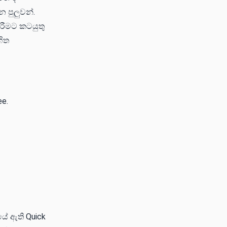
 පුලුවන්.
රීමට කටයුතු
හිත
ee.
ියේ ඇති Quick