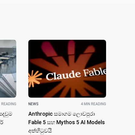
N READING
NEWS
4 MIN READING
ෙදවුම
Anthropic සමාගම ලොවපුරා
රේ
Fable 5 සහ Mythos 5 AI Models
අත්හිටුවයි