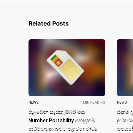
Related Posts
NEWS
1 MIN READING
NEWS
එළඹෙන සැප්තැම්බර් මස
එකම ද
Number Portability පහසුකම
දුරකථ
ආරම්භවන බවට පළවන මාධ්‍ය
සපයන්