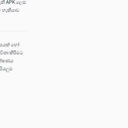
හැකි APK ලෙස
ේ හැකියාව
රූපයක් හෝ
ිතා කිරීමට
ාක්ෂණය
සියලුම