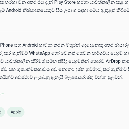
 එක හරහා වන අතර එය දැන් Play Store හරහා යාවත්කාලීන කළ 
ෑම Android නිෂ්පාදකයෙකුට සිය උපාංග සඳහා මෙය ඇතුළත් කිරීම
Phone සහ Android භාවිතා කරන මිතුරන් දෙදෙනෙකු අතර ඡායා
රු කර ගැනීමට WhatsApp හෝ වෙනත් තෙවන පාර්ශවීය යෙදුම් භාව
නව යාවත්කාලීන කිරීමත් සමඟ කිසිදු යෙදුමකින් තොරව AirDrop ත
ත්ව සහ ගුණාත්මකභාවය අඩු නොකර දත්ත හුවමාරු කර ගැනීමට 
ිකයින්ට අවස්ථාව ලැබෙනු ඇතැයි බලපොරොත්තු වන්න පුලුවන්.
com
d
Apple