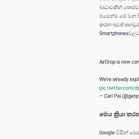
බාධාවකින් තොරව 
එමෙන්ම මේ වන වි
කරන බවත් තහවුරු
Smartphonesවලටත
AirDrop is now com
We’re already expl
pic.twitter.com/d
— Carl Pei (@getp
මෙය ක්‍රියා ක
Google විසින් මෙම