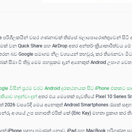
ne පරිශීලකයින් වසර ගණනාවක් තිස්සේ බලාපොරොත්තුවෙන් සිටි 
් වන Quick Share සහ AirDrop අතර අන්තර්-ක්‍රියාකාරීත්වය මේ
්ත කරන බව Google සමාගම නිල වශයෙන් තහවුරු කර තිබෙනවා. මීට
ක් සීමා වී තිබූ මෙම පහසුකම දැන් අනෙකුත් Android උපාංග වෙත 
gle විසින් ප්‍රථම වරට Android දුරකථනයක සිට iPhone එකකට සෘ
කියාව හඳුන්වා දුන්
අතර එය මෙතෙක් පැවතියේ Pixel 10 Series S
ත් 2026 වසරේදී මෙය අනෙකුත් Android Smartphones රැසක් සඳහ
ිනේරු අංශයේ උප සභාපති එරික් කේ (Eric Kay) මහතා ප්‍රකාශ කර ත
ෙක් iPhone සඳහා පමණක් නොව, iPad සහ MacBook පරිගණක ස