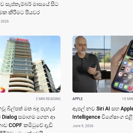
ව සැප්තැම්බර් මාසයේ සිට
ාත්මක කිරීමට පියවර
 2026
2 MIN READING
APPLE
10 MI
 බිල්පත් මත බදු පැහැර
ඇපල් නව Siri AI සහ Appl
ට Dialog සමාගම ගෙන ආ
Intelligence විශේෂාංග එළ
ව COPF කමිටුවේ දැඩි
June 9, 2026