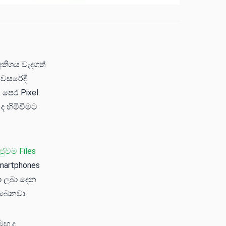
අතිශය වැදගත්
 වසරේදී
 පෙර Pixel
ද හිමිවීමට
ජුවම Files
martphones
ා ලබා දෙන
ිබෙනවා.
මඟ ද