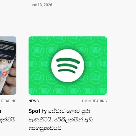
June 13, 2026
N READING
NEWS
1 MIN READING
e
Spotify සේවාව ලොව පුරා
ිදක්වයි
ඇණහිටියි. පරිශීලකයින් දැඩි
අපහසුතාවයට