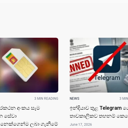
3 MIN READING
NEWS
3 MI
ුරකථන අංකය සෑම
ඉන්දියාව තුළ Telegram ය
න සේවා
තාවකාලිකව තහනම් කෙ
නෙක්ගෙන්ම ලබා ගැනීමේ
June 17, 2026