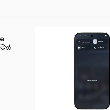
le
රටත්