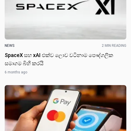
NEWS
2 MIN READING
SpaceX සහ xAI එක්ව ලොව වටිනාම පෞද්ගලික
සමාගම බිහි කරයි
6 months ago