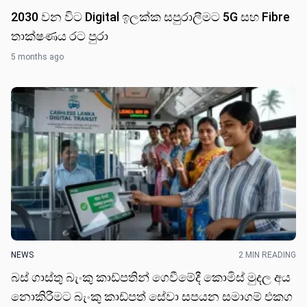
2030 වන වි​ට Digital ඉලක්ක සපුරාලීමට 5G සහ Fibre
තාක්ෂණය රට පුරා
5 months ago
NEWS
2 MIN READING
බස් ගාස්තු බැංකු කාඩ්පතින් ගෙවීමේදී කොමිස් මුදල අය
නොකිරීමට බැංකු කාඩ්පත් සේවා සපයන සමාගම් එකග