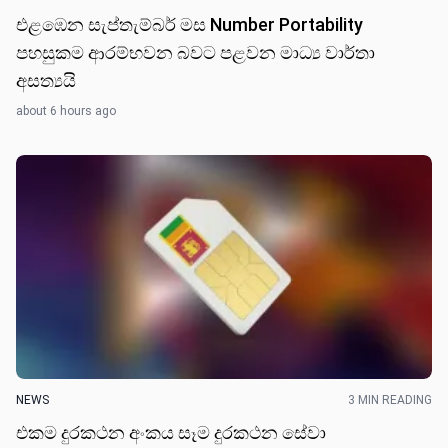
එළඹෙන සැප්තැම්බර් මස Number Portability
පහසුකම ආරම්භවන බවට පළවන මාධ්‍ය වාර්තා
අසත්‍යයි
about 6 hours ago
NEWS
3 MIN READING
එකම දුරකථන අංකය සෑම දුරකථන සේවා