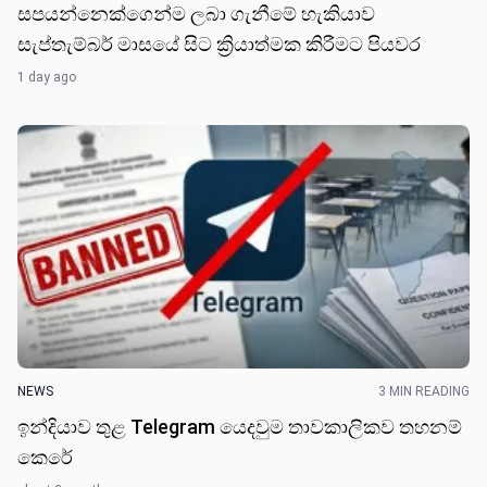
සපයන්නෙක්ගෙන්ම ලබා ගැනීමේ හැකියාව
සැප්තැම්බර් මාසයේ සිට ක්‍රියාත්මක කිරීමට පියවර
1 day ago
NEWS
3 MIN READING
ඉන්දියාව තුළ Telegram යෙදවුම තාවකාලිකව තහනම්
කෙරේ