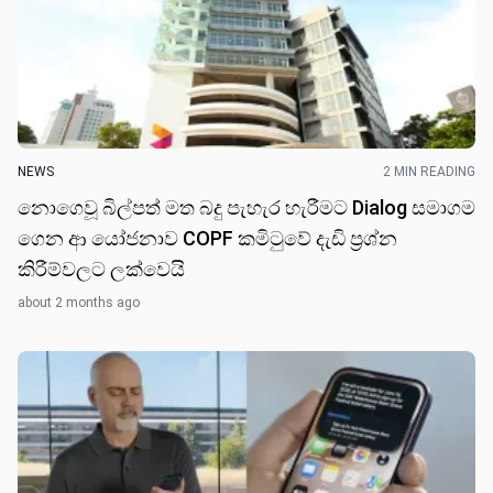
NEWS
2 MIN READING
නොගෙවූ බිල්පත් මත බදු පැහැර හැරීමට Dialog සමාගම
ගෙන ආ යෝජනාව COPF කමිටුවේ දැඩි ප්‍රශ්න
කිරීම්වලට ලක්වෙයි
about 2 months ago