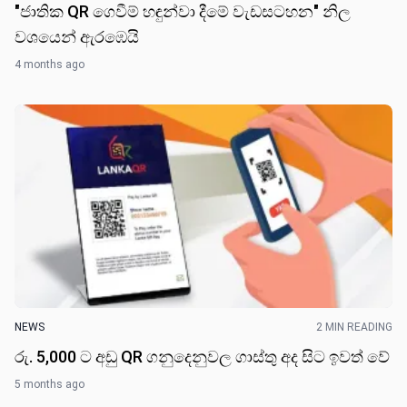
"ජාතික QR ගෙවීම් හඳුන්වා දීමේ වැඩසටහන" නිල
වශයෙන් ඇරඹෙයි
4 months ago
NEWS
2 MIN READING
රු. 5,000 ට අඩු QR ගනුදෙනුවල ගාස්තු අද සිට ඉවත් වේ
5 months ago