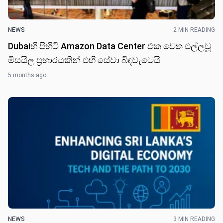
NEWS
2 MIN READING
Dubaiහි පිහිටි Amazon Data Center එක​ වෙත එල්ල​වූ
මිසයිල ප්‍රහාරයකි​න් එහි සේවා බිඳවැටෙ​යි
5 months ago
NEWS
3 MIN READING