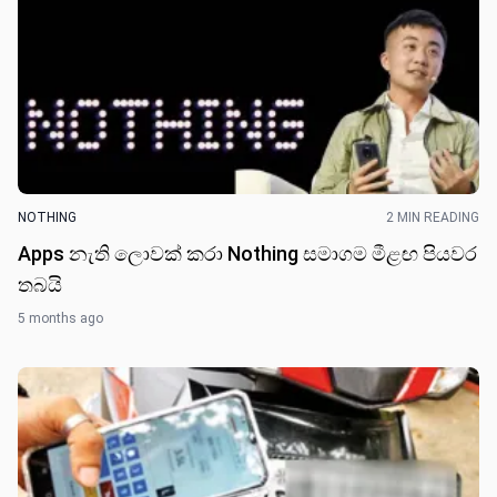
NOTHING
2 MIN READING
Apps නැති ලොවක් කරා Nothing සමාගම මීළඟ පියවර
තබයි
5 months ago