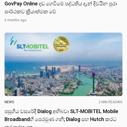
GovPay Online දඩ ගෙවීමේ පද්ධතිය දැන් දිවයින පුරා
සාර්ථකව ක්‍රියාත්මක වේ
6 months ago
NEWS
2 MIN READING
පසුගිය වසරේදී Dialog අභිබවා SLT-MOBITEL Mobile
Broadbandහි පෙරමුණ ගනි; Dialog සහ Hutch කරට