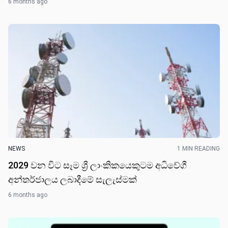
6 months ago
NEWS
1 MIN READING
2029 වන විට සෑම ශ්‍රී ලාංකිකයෙකුටම අධිවේගී
අන්තර්ජාලය ලබාදීමේ සැලැස්ම​ක්
6 months ago