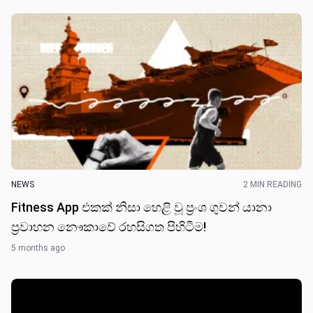
NEWS
2 MIN READING
Fitness App එකක් නිසා හෙළි වූ ප්‍රංශ ගුවන් යානා
ප්‍රවාහන නෞකාවේ රහසිගත පිහිටීම!
5 months ago