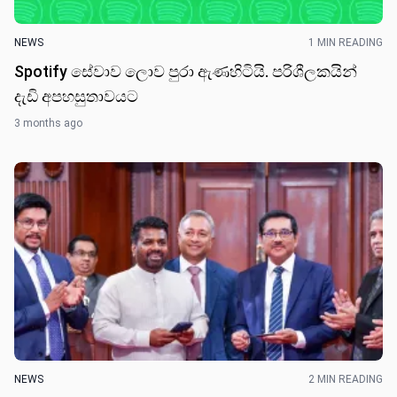
NEWS
1 MIN READING
Spotify සේවාව ලොව පුරා ඇණහිටියි. පරිශීලකයින්
දැඩි අපහසුතාවයට
3 months ago
NEWS
2 MIN READING