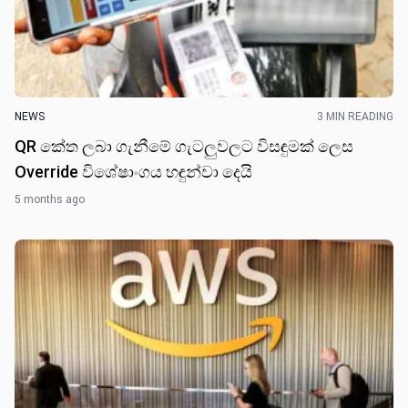
NEWS
3 MIN READING
QR කේත ලබා ගැනීමේ ගැටලුවලට විසඳුමක් ලෙස
Override විශේෂාංගය හඳුන්වා දෙයි
5 months ago