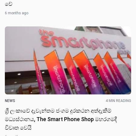
වේ
6 months ago
NEWS
4 MIN READING
ශ්‍රී ලංකාවේ දැවැන්තම ජංගම දුරකථන අත්දැකීම්
මධ්‍යස්ථානය, The Smart Phone Shop මහරගමදී
විවෘත වෙයි