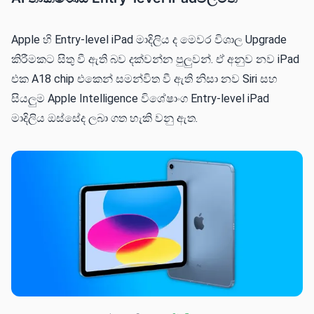
Apple හි Entry-level iPad මාදිලිය ද මෙවර විශාල Upgrade
කිරීමකට සිතු වී ඇති බව දක්වන්න පුලුවන්. ඒ අනුව නව iPad
එක A18 chip එකෙන් සමන්විත වී ඇති නිසා නව Siri සහ
සියලුම Apple Intelligence විශේෂාංග Entry-level iPad
මාදිලිය ඔස්සේද ලබා ගත හැකි වනු ඇත.