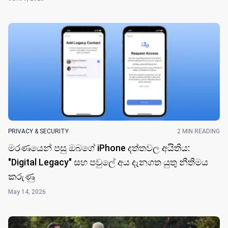
PRIVACY & SECURITY
2 MIN READING
මරණයෙන් පසු ඔබගේ iPhone දත්තවල අයිතිය:
"Digital Legacy" සහ පවුලේ අය දැනගත යුතු නීතිමය
කරුණු
May 14, 2026