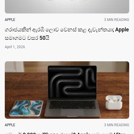
APPLE
3 MIN READING
ගරාජයකින් ඇරඹි ලොව වෙනස් කළ දැවැන්තයා; Apple
සමාගමට වසර 50​යි
April 1, 2026
APPLE
3 MIN READING