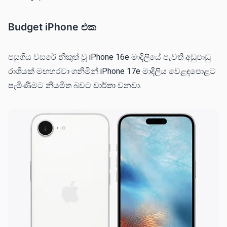
Budget iPhone එක
පසුගිය වසරේ නිකුත් වූ iPhone 16e මාදිලියේ පැවති අඩුපාඩු
රාශියක් මඟහරවා ගනිමින් iPhone 17e මාදිලිය වෙළඳපොළට
පැමිණීමට නියමිත බවට වාර්තා වනවා.