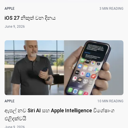
APPLE
3 MIN READING
iOS 27 නිකුත් වන දින​ය
June 9, 2026
APPLE
10 MIN READING
ඇපල් නව Siri AI සහ Apple Intelligence විශේෂාංග
එළිදක්වයි
June 9, 2026