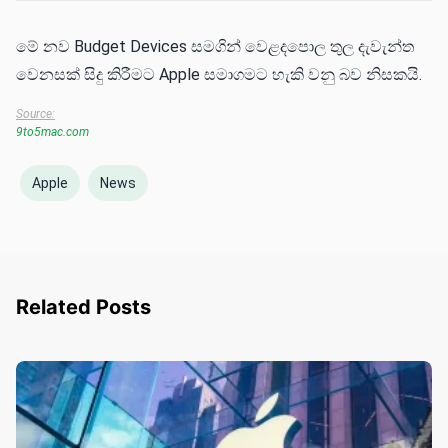
මේ නව Budget Devices සමගින් වෙළදපොල තුල දැවැන්ත
වෙනසක් සිදු කිරීමට Apple සමාගමට හැකි වනු බව නිසකයි.
Source:
9to5mac.com
Apple
News
Related Posts