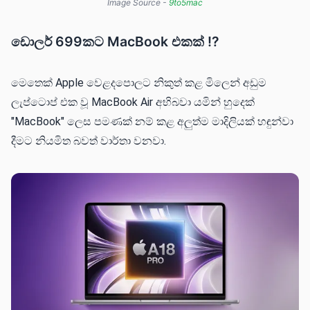
Image Source - 
9to5mac
ඩොලර් 699කට MacBook එකක් !?
මෙතෙක් Apple වෙළදපොලට නිකුත් කළ මිලෙන් අඩුම
ලැප්ටොප් එක වූ MacBook Air අභිබවා යමින් හුදෙක්
"MacBook" ලෙස පමණක් නම් කළ අලුත්ම මාදිලියක් හඳුන්වා
දීමට නියමිත බවත් වාර්තා වනවා.