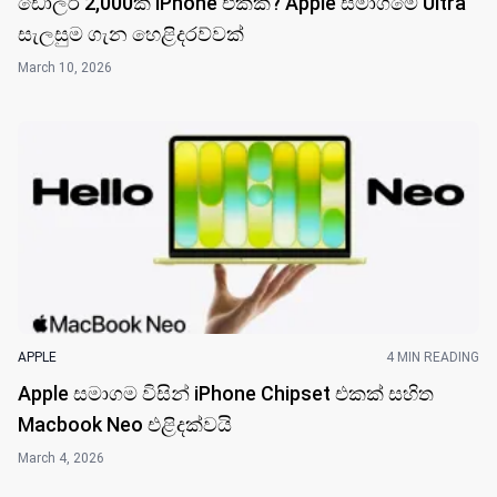
ඩොලර් 2,000ක iPhone එකක්? Apple සමාගමේ Ultra
සැලසුම ගැන හෙළිදරව්වක්
March 10, 2026
APPLE
4 MIN READING
Apple සමාගම විසින් iPhone Chipset එකක් සහිත
Macbook Neo එළිදක්ව​යි
March 4, 2026