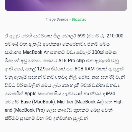
Image Source - 
9to5mac
ඒ අනුව මෙහි ආරම්භක මිල ඩොලර් 699 (එනම් රු. 210,000
පමණ) වනු ඇතැයි අපේක්ෂා කෙරෙනවා. එනම් මෙය
සාමාන්‍ය MacBook Air එකකට වඩා ඩොලර් 300ක් පමණ
මිලෙන් අඩු වනවා. මෙයට A18 Pro chip එක ඇතුළත් වනු
ඇති අතර, අඟල් 12.9ක තිරයක් සහ 8GB RAM එකක් ඇතුළත්
වනු ඇතැයි සඳහන් වනවා. තවද නිල්, රෝස, කහ සහ රිදී වැනි
විවිධ වර්ණවලින් මෙය ලබා ගත හැකි බවත් වාර්තා වනවා.
මෙමඟින් Apple සමාගම සිය ලැප්ටොප් කාණ්ඩය ද iPad
මෙන්ම Base (MacBook), Mid-tier (MacBook Air) සහ High-
end (MacBook Pro) ලෙස කාණ්ඩ තුනකට බෙදා වෙන්
කිරීමට සූදානම් වන බව දක්වන්න පුලුවන්.