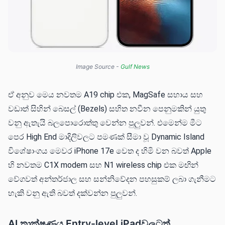
Image Source - 
Gulf News
ඒ අනුව මෙය නවතම A19 chip එක, MagSafe සහාය සහ
වඩාත් සිහින් බෙසල් (Bezels) සහිත නවීන පෙනුමකින් යුතු
වනු ඇතැයි බලපොරොත්තු වෙන්න පුලුවන්. එමෙන්ම මීට
පෙර High End මාදිලිවලට පමණක් සීමා වූ Dynamic Island
විශේෂාංගය මෙවර iPhone 17e වෙත ද හිමි වන බවත් Apple
හි නවතම C1X modem සහ N1 wireless chip එක මඟින්
වේගවත් අන්තර්ජාල සහ සන්නිවේදන පහසුකම් ලබා ගැනීමට
හැකි වනු ඇති බවත් දක්වන්න පුලුවන්.
AI තාක්ෂණය Entry-level iPadවලටත්