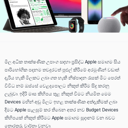
මිල අධික තාක්ෂණික උපාංග සඳහා ප්‍රසිද්ධ Apple සමාගම සිය
පාරිභෝගික පදනම තවදුරටත් පුළුල් කිරීමේ අරමුණින් වඩාත්
දැරිය හැකි මිලකට ලබා ගත හැකි නිෂ්පාදන රැසක් මීට පෙරත්
විවිධ නම් ඔස්සේ වෙළදපොලට නිකුත් කිරීම සිදු කරනු
ලැබුවා. ඉදිරි මාස කිහිපය තුළ නිකුත් වීමට නියමිත මෙම
Devices මඟින් අඩු මිලට ඉහළ තාක්ෂණික අත්දැකීමක් ලබා
දීමට Apple සැලසුම් කර තිබෙන අතර නව Budget Devices
කිහිපයක් නිකුත් කිරීමට Apple සමාගම සූදානම් වන බවට
තොරතුරු වාර්තා වනවා.