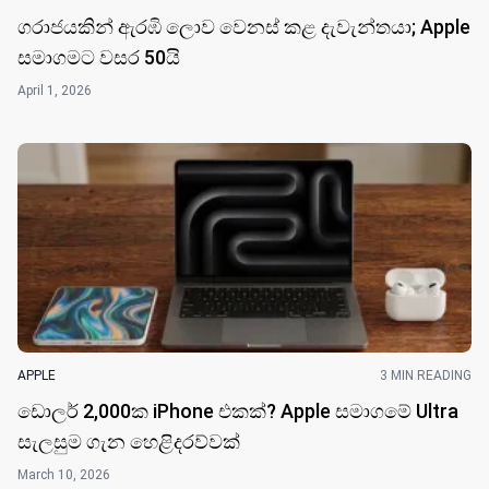
ගරාජයකින් ඇරඹි ලොව වෙනස් කළ දැවැන්තයා; Apple
සමාගමට වසර 50​යි
April 1, 2026
APPLE
3 MIN READING
ඩොලර් 2,000ක iPhone එකක්? Apple සමාගමේ Ultra
සැලසුම ගැන හෙළිදරව්වක්
March 10, 2026