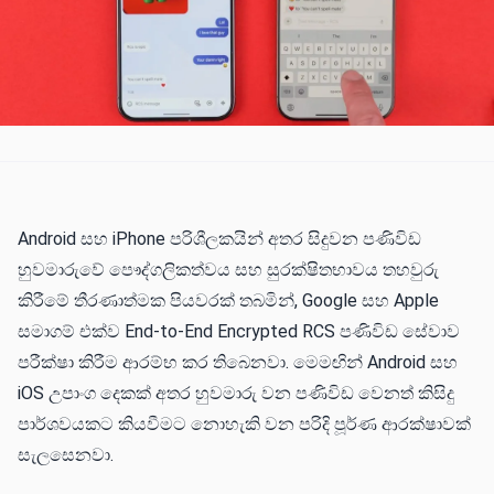
Android සහ iPhone පරිශීලකයින් අතර සිදුවන පණිවිඩ
හුවමාරුවේ පෞද්ගලිකත්වය සහ සුරක්ෂිතභාවය තහවුරු
කිරීමේ තීරණාත්මක පියවරක් තබමින්, Google සහ Apple
සමාගම් එක්ව End-to-End Encrypted RCS පණිවිඩ සේවාව
පරීක්ෂා කිරීම ආරම්භ කර තිබෙනවා. මෙමඟින් Android සහ
iOS උපාංග දෙකක් අතර හුවමාරු වන පණිවිඩ වෙනත් කිසිදු
පාර්ශවයකට කියවීමට නොහැකි වන පරිදි පූර්ණ ආරක්ෂාවක්
සැලසෙනවා.