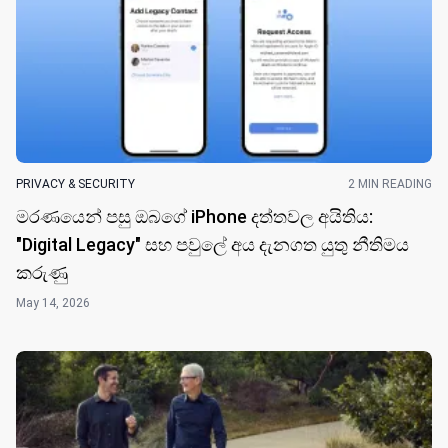
PRIVACY & SECURITY
2 MIN READING
මරණයෙන් පසු ඔබගේ iPhone දත්තවල අයිතිය:
"Digital Legacy" සහ පවුලේ අය දැනගත යුතු නීතිමය
කරුණු
May 14, 2026