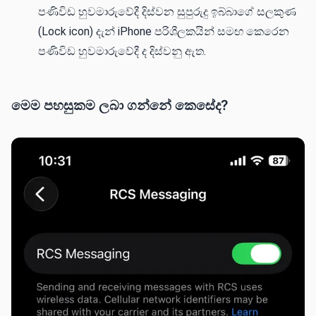
පණිවිඩ හුවමාරුවේදී දිස්වන සුපුරුදු ඉබ්බාගේ සලකුණ
(Lock icon) දැන් iPhone පරිශීලකයින් සමඟ කෙරෙන
පණිවිඩ හුවමාරුවේදී ද දිස්වනු ඇත.
මෙම පහසුකම ලබා ගන්නේ කෙසේද?