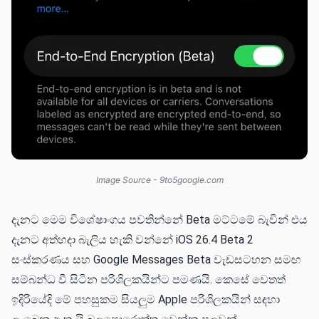
Image Source - 9to5google.com
දැනට මෙම විශේෂාංගය පවතින්නේ Beta මට්ටමේ බැවින් එය
දැනට අත්හදා බැලිය හැකි වන්නේ iOS 26.4 Beta 2
සංස්කරණය සහ Google Messages Beta වැඩසටහන සමඟ
සම්බන්ධ වී සිටින පරිශිලකයින්ට පමණයි. කෙසේ වෙතත්
ඉදිරියේදි මේ පහසුකම සියලුම Apple පරිශිලකයින් සඳහා