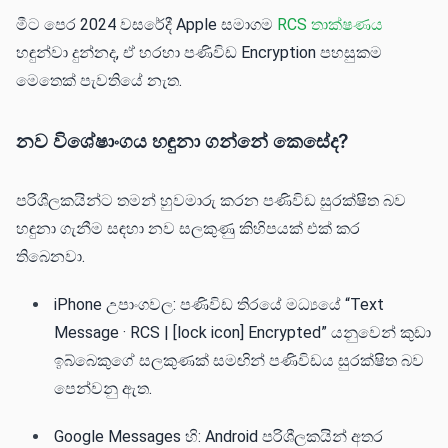
මීට පෙර 2024 වසරේදී Apple සමාගම
RCS තාක්ෂණය
හඳුන්වා දුන්නද, ඒ හරහා පණිවිඩ Encryption පහසුකම
මෙතෙක් පැවතියේ නැත.
නව විශේෂාංගය හඳුනා ගන්නේ කෙසේද?
පරිශීලකයින්ට තමන් හුවමාරු කරන පණිවිඩ සුරක්ෂිත බව
හඳුනා ගැනීම සඳහා නව සලකුණු කිහිපයක් එක් කර
තිබෙනවා.
iPhone උපාංගවල: පණිවිඩ තිරයේ මධ්‍යයේ “Text
Message · RCS | [lock icon] Encrypted” යනුවෙන් කුඩා
ඉබ්බෙකුගේ සලකුණක් සමඟින් පණිවිඩය සුරක්ෂිත බව
පෙන්වනු ඇත.
Google Messages හි: Android පරිශීලකයින් අතර