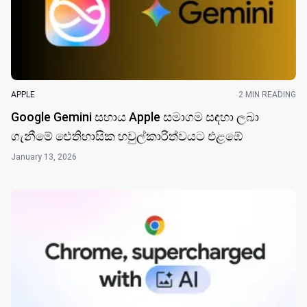
APPLE
2 MIN READING
Google Gemini සහාය Apple සමාගම සඳහා ලබා
ගැනීමේ ඓතිහාසික හවුල්කාරිත්වයට එළඹේ
January 13, 2026