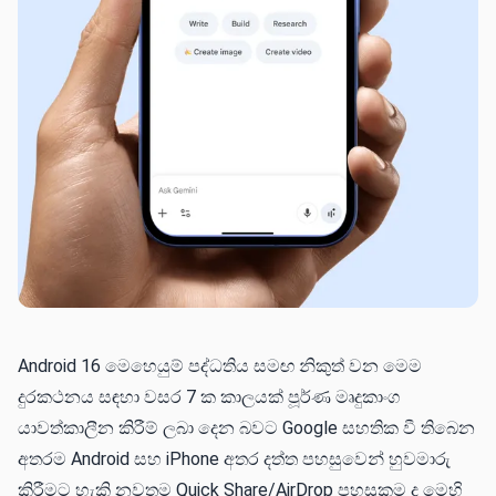
Android 16 මෙහෙයුම් පද්ධතිය සමඟ නිකුත් වන මෙම
දුරකථනය සඳහා වසර 7 ක කාලයක් පූර්ණ මෘදුකාංග
යාවත්කාලීන කිරීම් ලබා දෙන බවට Google සහතික වී තිබෙන
අතරම Android සහ iPhone අතර දත්ත පහසුවෙන් හුවමාරු
කිරීමට හැකි නවතම Quick Share/AirDrop පහසුකම ද මෙහි