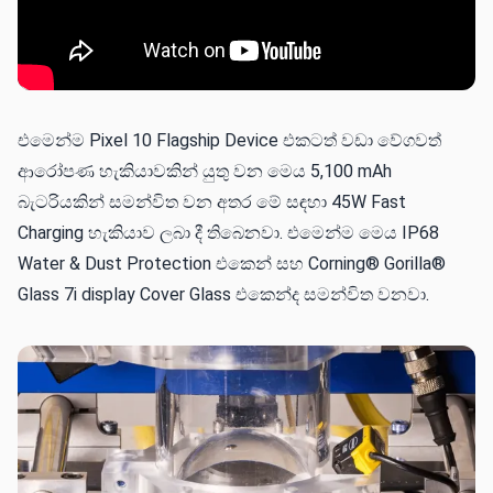
එමෙන්ම Pixel 10 Flagship Device එකටත් වඩා වේගවත්
ආරෝපණ හැකියාවකින් යුතු වන මෙය 5,100 mAh
බැටරියකින් සමන්විත වන අතර මේ සඳහා 45W Fast
Charging හැකියාව ලබා දී තිබෙනවා. එමෙන්ම මෙය IP68
Water & Dust Protection එකෙන් සහ Corning® Gorilla®
Glass 7i display Cover Glass එකෙන්ද සමන්විත වනවා.