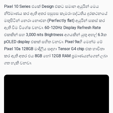
Pixel 10 Series එකේ Design එකට සමාන අයුරින් මෙය
නිර්මාණය කර ඇති අතර පසුපස කැමරා පද්ධතිය දුරකථනයේ
මතුපිටින් නෙරා නොඑන (Perfectly flat) අයුරින් සකස් කර
ඇති වීම විශේෂ වනවා. 60-120Hz Display Refresh Rate
එකකින් සහ 3,000 nits Brightness අගයකින් යුතු අඟල් 6.3ක
pOLED display එකක් සහිත වනවා. Pixel 9aහි මෙන්ම මේ
Pixel 10a 128GB මාදිලිය සඳහා Tensor G4 chip එක භාවිතා
කර ඇති අතර එය 8GB හෝ 12GB RAM ප්‍රමාණයන්ගෙන් ලබා
ගත හැකි වනවා.