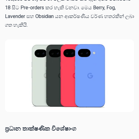
18 සිට Pre-orders කර හැකි වනවා. මෙය Berry, Fog,
Lavender සහ Obsidian යන ආකර්ෂණීය වර්ණ හතරකින් ලබා
ගත හැකියි.
ප්‍රධාන තාක්ෂණික විශේෂාංග