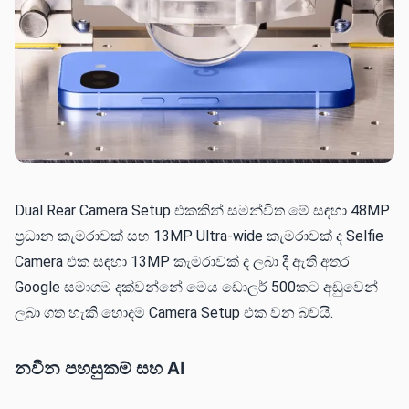
Dual Rear Camera Setup එකකින් සමන්විත මේ සඳහා 48MP
ප්‍රධාන කැමරාවක් සහ 13MP Ultra-wide කැමරාවක් ද Selfie
Camera එක සඳහා 13MP කැමරාවක් ද ලබා දී ඇති අතර
Google සමාගම දක්වන්නේ මෙය ඩොලර් 500කට අඩුවෙන්
ලබා ගත හැකි හොදම Camera Setup එක වන බවයි.
නවීන පහසුකම් සහ AI