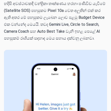
හදිසි අවස්ථාවකදී චන්ද්‍රිකා තාක්ෂණය හරහා පණිවිඩ යැවීමේ
(Satellite SOS) පහසුකම Pixel 10a වෙත අලුතින් එක් කර
ඇති අතර මේ පහසුකම ලැබෙන ලොව පළමු Budget Device
එක වන්නේද මෙයයි. තවද Gemini Live, Circle to Search,
Camera Coach සහ Auto Best Take වැනි ඉහළ පෙළේ AI
පහසුකම් රාශියක් සඳහාද මෙය සහාය දක්වනු ලබනවා.