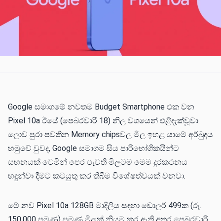
Google සමාගමේ නවතම Budget Smartphone එක වන
Pixel 10a ඊයේ (පෙබරවාරි 18) නිල වශයෙන් එළිදැක්වූවා.
ලොව පුරා පවතින Memory chipsවල මිල ඉහළ යාමේ අර්බුදය
හමුවේ වුවද, Google සමාගම සිය පාරිභෝගිකයින්ට
සහනයක් වෙමින් පෙර පැවති මිලටම මෙම දුරකථනය
හඳුන්වා දීමට කටයුතු කර තිබීම විශේෂත්වයක් වනවා.
මේ නව Pixel 10a 128GB මාදිලිය සඳහා ඩොලර් 499ක (රු.
150,000 පමණ) පමණ මිලක් නියම කර ඇති අතර පෙබරවාරි