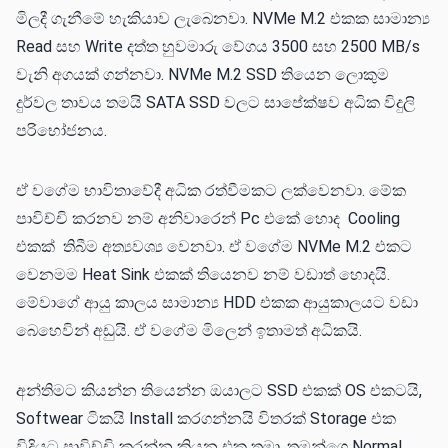
මිලදී ගැනීමේ හැකියාව ලැබෙනවා. NVMe M.2 එකක සාමාන්‍ය
Read සහ Write දත්ත හුවමාරු වේගය 3500 සහ 2500 MB/s
වැනි අගයක් ගන්නවා. NVMe M.2 SSD තියෙන ලොකුම
දුර්වල තාවය තමයි SATA SSD වලට සාපේක්ෂව අධික විදුලි
පරිභෝජනය.
ඒ වගේම භාවිතාවේදී අධික රත්වීමකට ලක්වෙනවා. මේක
පාවිච්චි කරනව නම් අනිවාරෙන් Pc එකේ හොද Cooling
එකක් තිබීම අත්‍යවශ්‍ය වෙනවා. ඒ වගේම NVMe M.2 එකට
වෙනමම Heat Sink එකක් තියෙනව නම් වඩාත් හොදයි.
මේවාගේ ආයු කාලය සාමාන්‍ය HDD එකක ආයුකාලයට වඩා
බෙහෙවින් අඩුයි. ඒ වගේම මිලෙන් ඉතාමත් අධිකයි.
අන්තිමට කියන්න තියෙන්න ඔයාලට SSD එකක් OS එකටයි,
Softwear ටිකයි Install කරගන්නයි විතරක් Storage එක
විදියට පාවිච්චි කරන්න කියන එක තමා. තමන්ගෙ Normal