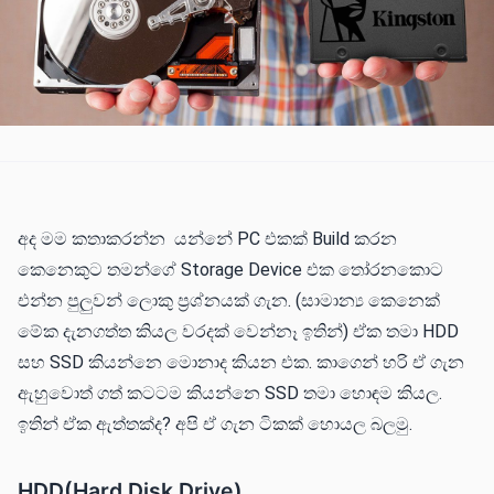
‌අද මම කතාකරන්න යන්නේ PC එකක් Build කරන
කෙනෙකුට තමන්ගේ Storage Device එක තෝරනකොට
එන්න පුලුවන් ලොකු ප්‍රශ්නයක් ගැන. (සාමාන්‍ය කෙනෙක්
මේක දැනගත්ත කියල වරදක් වෙන්නෑ ඉතින්) ඒක තමා HDD
සහ SSD කියන්නෙ මොනාද කියන එක. කාගෙන් හරි ඒ ගැන
ඇහුවොත් ගත් කටටම කියන්නෙ SSD තමා හොඳම කියල.
ඉතින් ඒක ඇත්තක්ද? අපි ඒ ගැන ටිකක් හොයල බලමු.‌‌
HDD(Hard Disk Drive)