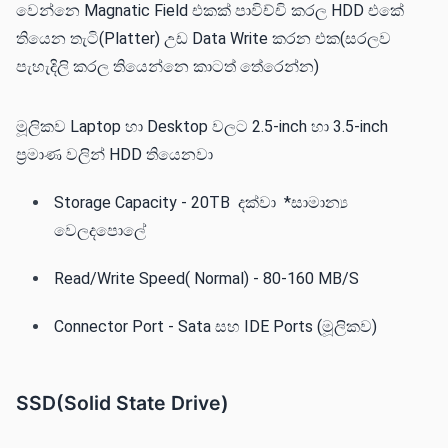
වෙන්නෙ Magnatic Field එකක් පාවිච්චි කරල HDD එකේ
තියෙන තැටි(Platter) උඩ Data Write කරන එක(සරලව
පැහැදිලි කරල තියෙන්නෙ කාටත් තේරෙන්න)
මූලිකව Laptop හා Desktop වලට 2.5-inch හා 3.5-inch
ප්‍රමාණ වලින් HDD තියෙනවා
Storage Capacity - 20TB දක්වා *සාමාන්‍ය
වෙලදපොලේ
Read/Write Speed( Normal) - 80-160 MB/S
Connector Port - Sata සහ IDE Ports (මූලිකව)
SSD(Solid State Drive)