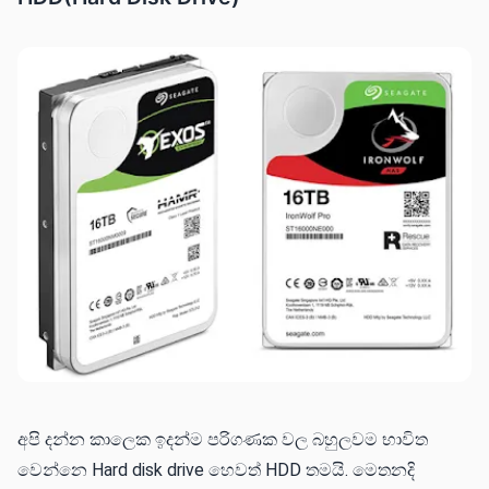
අපි දන්න කාලෙක ඉදන්ම පරිගණක වල බහුලවම භාවිත
වෙන්නෙ Hard disk drive හෙවත් HDD තමයි. මෙතනදි