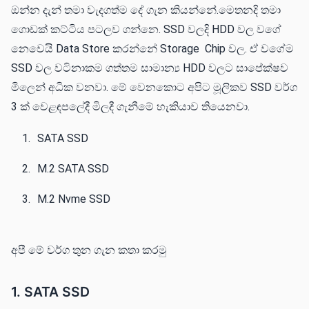
ඔන්න දැන් තමා වැදගත්ම දේ ගැන කියන්නේ.මෙතනදි තමා
ගොඩක් කට්ටිය පටලව ගන්නෙ. SSD වලදි HDD වල වගේ
නෙවෙයි Data Store කරන්නේ Storage Chip වල. ඒ වගේම
SSD වල වටිනාකම ගත්තම සාමාන්‍ය HDD වලට සාපේක්ෂව
මිලෙන් අධික වනවා. මේ වෙනකොට අපිට මූලිකව SSD වර්ග
3 ක් වෙළඳපලේදී මිලදී ගැනීමේ හැකියාව තියෙනවා.
SATA SSD
M.2 SATA SSD
M.2 Nvme SSD
අපී මේ වර්ග තුන ගැන කතා කරමු
1. SATA SSD