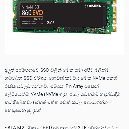
අලුත් පරම්පරාවේ SSD වලින් මේක තමා අපිට මුලින්ම
හම්බෙන SSD වර්ගය. ගොඩක් කට්ටිය මේක NVMe එකත්
එක්ක පටලව ගන්නවා. මේකෙ Pin Array එකෙන්
ලේසියෙන්ම NVMe (NVMe ගැන පහල වෙනමම හඳුන්වාදීම
කර තිබෙනවා.) ඒකත් එක්ක වෙන් කරල හොයාගන්න
පහසුවෙන් පුලුවන්.
SATA M.2 වර්ගයේ SSD වෙළඳපලේදී 2TB පරිමාවක් දක්වා