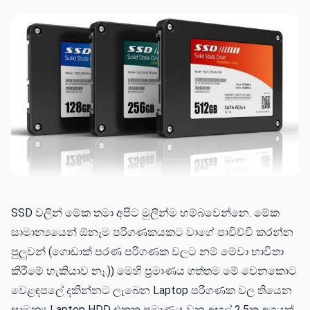
SSD වලින් මේක තමා අපිට මුලින්ම හම්බවෙන්නෙ. මේක
සාමාන්‍යයෙන් ඕනෑම පරිගණකයකට වාගේ පාවිච්චි කරන්න
පුලුවන් (ගොඩාක් පරණ පරිගණක වලට නම් මේවා භාවිතා
කිරීමේ හැකියාව නෑ.)) මෙහි ප්‍රමාණය ගත්තම මේ වෙනකොට
වෙළඳපලේ දකින්නට ලැබෙන Laptop පරිගණක වල තියෙන
සාමන්‍ය Laptop HDD එකක ප්‍රමාණය වන අඟල් 2.5ක අගයක්