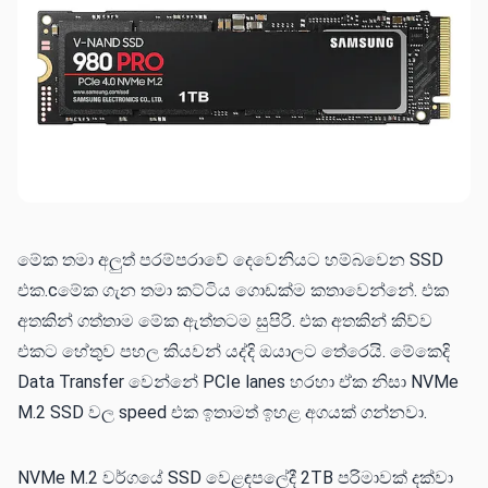
මේක තමා අලුත් පරම්පරාවේ දෙවෙනියට හම්බවෙන SSD
එක.cමේක ගැන තමා කට්ටිය ගොඩක්ම කතාවෙන්නේ. එක
අතකින් ගත්තාම මේක ඇත්තටම සුපිරි. එක අතකින් කිව්ව
එකට හේතුව පහල කියවන් යද්දි ඔයාලට තේරෙයි. මේකෙදි
Data Transfer වෙන්නේ PCIe lanes හරහා ඒක නිසා NVMe
M.2 SSD වල speed එක ඉතාමත් ඉහළ අගයක් ගන්නවා.
NVMe M.2 වර්ගයේ SSD වෙළඳපලේදී 2TB පරිමාවක් දක්වා