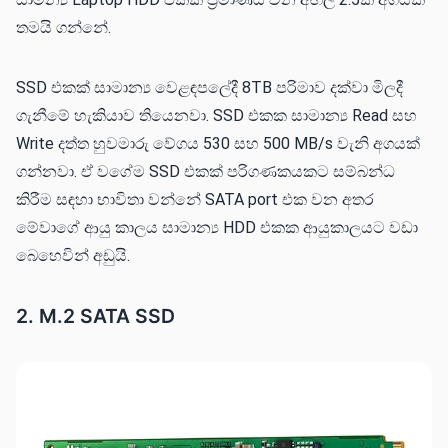
තමයි ගන්නේ.
SSD එකක් සාමාන්‍ය වෙළඳපලේදී 8TB පරිමාව දක්වා මිලදී
ගැනීමේ හැකියාව තියෙනවා. SSD එකක සාමාන්‍ය Read සහ
Write දත්ත හුවමාරු වේගය 530 සහ 500 MB/s වැනි අගයක්
ගන්නවා. ඒ වගේම SSD එකක් පරිගණකයකට සම්බන්ධ
කිරීම සඳහා භාවිතා වන්නේ SATA port එක වන අතර
මේවාගේ ආයු කාලය සාමාන්‍ය HDD එකක ආයුකාලයට වඩා
බෙහෙවින් අඩුයි.
2. M.2 SATA SSD