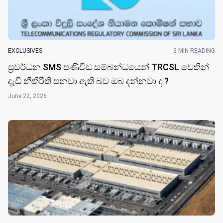
EXCLUSIVES
3 MIN READING
ප්‍රවර්ධන SMS පණිවිඩ සම්බන්ධයෙන් TRCSL වෙතින්
දැඩි නීතිරීති පනවා ඇති බව ඔබ දන්නවා ද ?
June 22, 2026