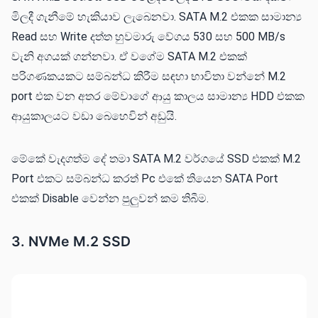
මිලදී ගැනීමේ හැකියාව ලැබෙනවා. SATA M.2 එකක සාමාන්‍ය
Read සහ Write දත්ත හුවමාරු වේගය 530 සහ 500 MB/s
වැනි අගයක් ගන්නවා. ඒ වගේම SATA M.2 එකක්
පරිගණකයකට සම්බන්ධ කිරීම සඳහා භාවිතා වන්නේ M.2
port එක වන අතර මේවාගේ ආයු කාලය සාමාන්‍ය HDD එකක
ආයුකාලයට වඩා බෙහෙවින් අඩුයි.
මේකේ වැදගත්ම දේ තමා SATA M.2 වර්ගයේ SSD එකක් M.2
Port එකට සම්බන්ධ කරත් Pc එකේ තියෙන SATA Port
එකක් Disable වෙන්න පුලුවන් කම තිබීම.
3. NVMe M.2 SSD