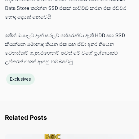
Data Store කරන්න SSD එකක් පාවිච්චි කරන එක එච්චර
හොද දෙයක් නෙවෙයි
ඉතින් ඔයාලට දැන් සරලව තේරෙන්වා ඇති HDD සහ SSD
කියන්නෙ මොනාද කියන එක සහ ඒවා අතර තියෙන
වෙනස්කම් ගැන,එහෙනම් තවත් මේ වගේ ප්‍රශ්නයකට
උත්තරත් එකක් ආපහු හම්බවෙමු.
Exclusives
Related Posts