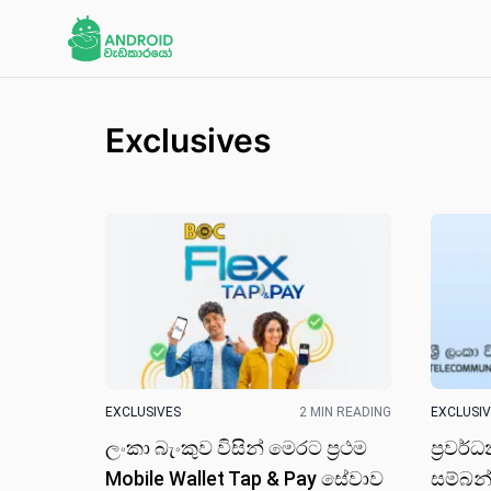
Exclusives
EXCLUSIVES
2 MIN READING
EXCLUSI
ලංකා බැංකුව විසි​න් මෙරට ප්‍රථම
ප්‍රවර
Mobile Wallet Tap & Pay සේවාව
සම්බන