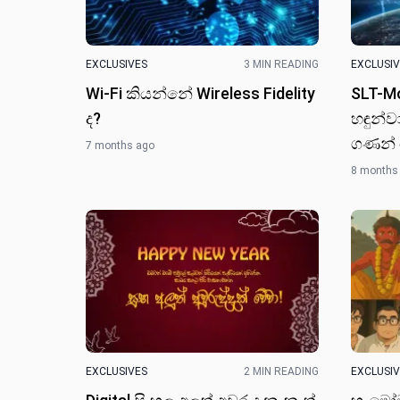
EXCLUSIVES
3 MIN READING
EXCLUSI
Wi-Fi කියන්නේ Wireless Fidelity
SLT-Mo
ද?
හඳුන්ව
ගණන්
7 months ago
8 months
EXCLUSIVES
2 MIN READING
EXCLUSI