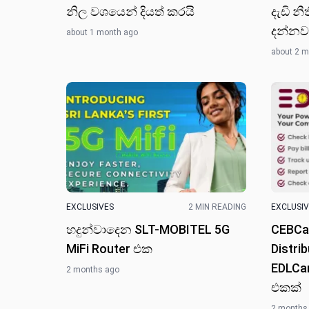
නිල වශයෙන් දියත් කරයි
දැඩි න
දන්නවා
about 1 month ago
about 2 
EXCLUSIVES
2 MIN READING
EXCLUSI
හදුන්වාදෙන SLT-MOBITEL 5G
CEBCar
MiFi Router එ​ක
Distri
EDLCa
2 months ago
එකක්
2 months