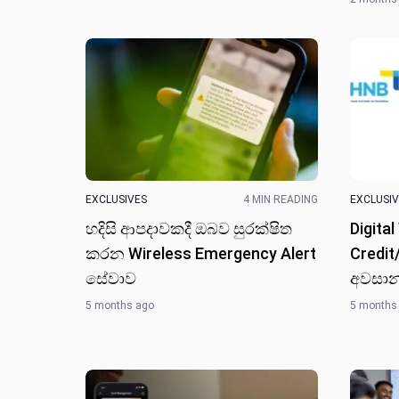
EXCLUSIVES
4 MIN READING
EXCLUSI
හදිසි ආපදාවකදී ඔබව සුරක්ෂිත
Digita
කරන Wireless Emergency Alert
Credit
සේවාව
අවසාන
5 months ago
5 months