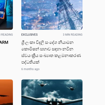
N READING
EXCLUSIVES
3 MIN READING
 ARM
ශ්‍රී ලංකා විදුලි සංදේශ නියාම​න
කොමිෂන් සභාව සඳ​හා නවී​න
ස්වයංක්‍රීය සංඛ්‍යාත කළමනාකරණ
පද්ධතියක්
6 months ago