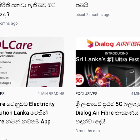
ීතිරීති පනවා ඇති බව ඔබ
තබයි
 ද ?
about 2 months ago
months ago
VES
1 MIN READING
EXCLUSIVES
4 MI
e වෙනුවට Electricity
ශ්‍රී ලංකාවේ ප්‍රථම 5G බලගැ
bution Lanka වෙතින්
Dialog Air Fibre තාක්‍ෂණය
re නමින් නවතම App
හඳුන්වා දෙයි
3 months ago
 ago