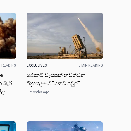
N READING
EXCLUSIVES
5 MIN READING
ce
රොකට් වැස්සක් නවත්වන
 බැරි
ඊශ්‍රායලයේ “යකඩ පවුර”
ිල
5 months ago