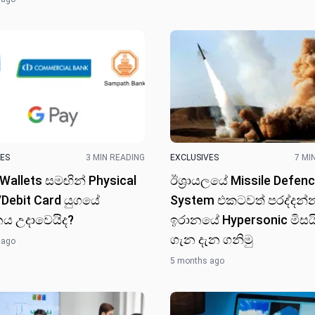
VES
3 MIN READING
EXCLUSIVES
7 MI
l Wallets සමඟින් Physical
ඊශ්‍රායල​යේ Missile Defen
/Debit Card යුගයේ
System එකටවත් පරද්දන්න
ය උදාවෙයිද?
ඉරානයේ Hypersonic මිසය
ගැන දැන ගනි​මු
 ago
5 months ago