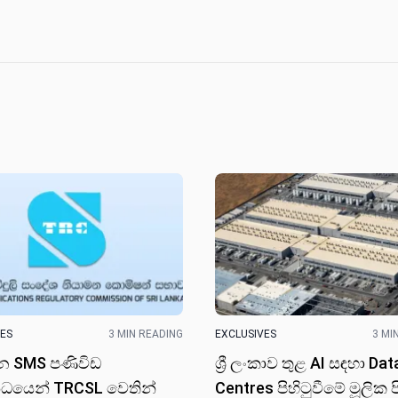
VES
3 MIN READING
EXCLUSIVES
3 MI
්ධන SMS පණිවිඩ
ශ්‍රී ලංකාව තුළ AI සඳහා Dat
්ධයෙන් TRCSL වෙතින්
Centres පිහිටුවීමේ මූලික 