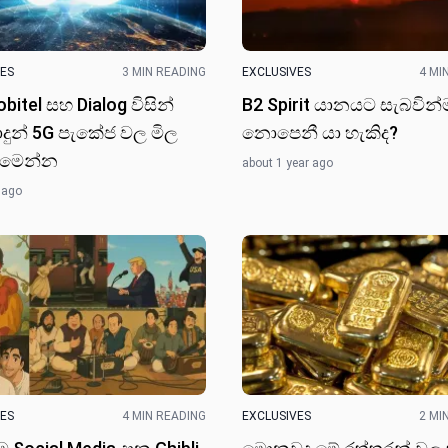
VES
3 MIN READING
EXCLUSIVES
4 MI
bitel සහ Dialog විසින්
B2 Spirit යානය​ට සැබවින්
ාදුන් 5G පැකේජ වල මිල
නොපෙනී යා හැකිද?
 මෙන්න
about 1 year ago
 ago
VES
4 MIN READING
EXCLUSIVES
2 MI