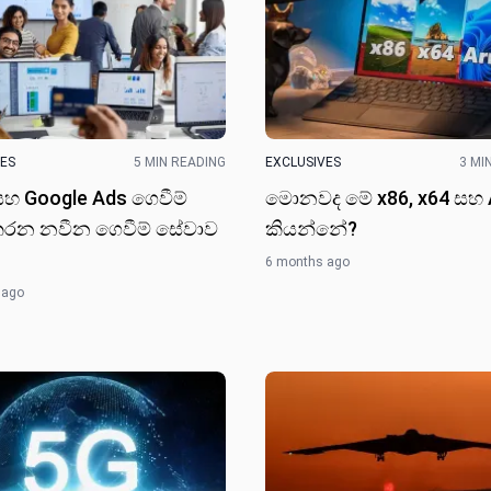
VES
5 MIN READING
EXCLUSIVES
3 MI
හ Google Ads ගෙවීම්
මොනවද මේ x86, x64 සහ
කරන නවීන ගෙවීම් සේවාව​
කියන්නේ?
6 months ago
 ago