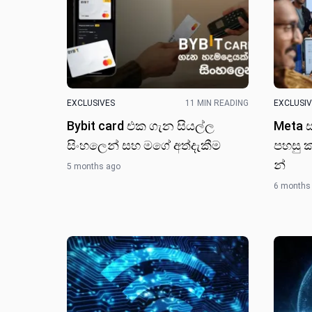
EXCLUSIVES
11 MIN READING
EXCLUSI
Bybit card එක ගැන සියල්ල
Meta ස
සිංහලෙන් සහ මගේ අත්දැකී​ම
පහසු 
න්
5 months ago
6 months