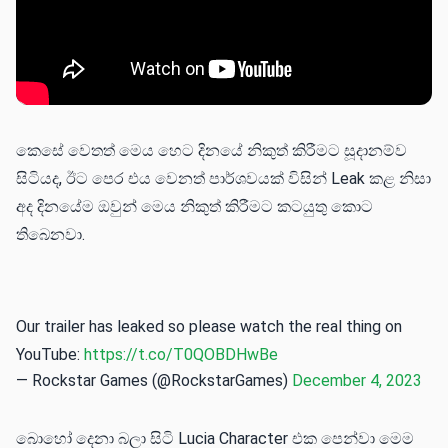
කෙසේ වෙතත් මෙය හෙට දිනයේ නිකුත් කිරීමට සූදානම්ව
සිටියද, ඊට පෙර එය වෙනත් පාර්ශවයක් විසින් Leak කළ නිසා
අද දිනයේම ඔවුන් මෙය නිකුත් කිරීමට කටයුතු කොට
තිබෙනවා.
Our trailer has leaked so please watch the real thing on
YouTube:
https://t.co/T0QOBDHwBe
— Rockstar Games (@RockstarGames)
December 4, 2023
බොහෝ දෙනා බලා සිටි Lucia Character එක පෙන්වා මෙම