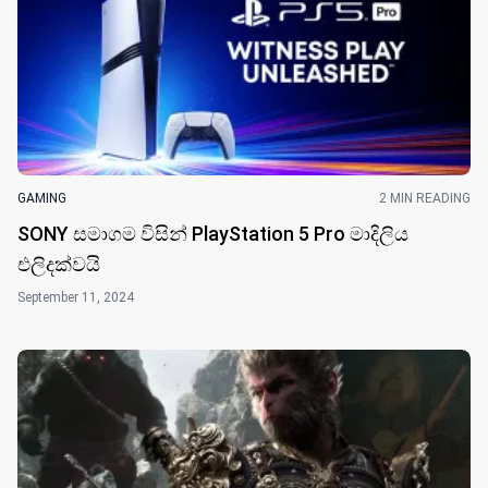
GAMING
2 MIN READING
SONY සමාගම විසින් PlayStation 5 Pro මාදිලිය
එලිදක්ව​යි
September 11, 2024