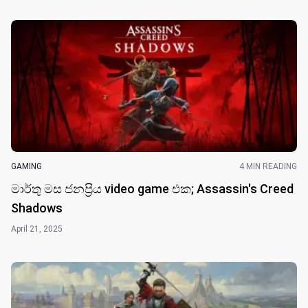
GAMING
4 MIN READING
මාර්තු මස ජනප්‍රිය video game එක; Assassin's Creed
Shadows
April 21, 2025