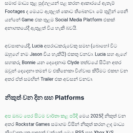
සමාජ මාධ්‍ය තුළ පුද්ගලයන් පළ කරන ආකාරයේ ඇතැම්
Footages ද මෙයට ඇතුලත් කොට තිබෙනවා. මේ තුළින් පෙනී
යන්නේ Game එක තුළම Social Media Platform එකක්
අනාගතයේදී ඇතුළත් විය හැකි බවයි.
අවසානයේදී, Lucia අපරාධකරුවෙකු සමඟ (බොහෝ විට
ඔහුගේ නම Jason විය හැකියි) එකතු වනවා. Lucia සහ ඇගේ
සහකරු Bonnie යන දෙදෙනාම Clyde තත්වයේ සිටින අතර
ඔවුන් දෙදෙනා තමන් ව එකිනෙකා විශ්වාස කිරීමට එකඟ වන
අතර ඒත් සමඟින් Trailer එක අවසන් වනවා.
නිකුත් වන දින සහ Platforms
අප ඔබට පෙර සිටම වාර්තා කළ පරිදි
මෙය 2025දී නිකුත් වන
අතර Rockstar Games සමාගම විසින් නිකුත් කරන ලද මාධ්‍ය
නිවේදනයක සඳහන් වන්නේ මෙය PS5 සහ Xbox X/S