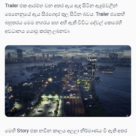
Trailer එක ආරම්භ වන අතර ඇය ඇඳ සිටින ඇදුම්වලින්
පෙනෙනුයේ ඇය සිරගෙදර තුල සිටින බවය. Trailer එකෙහි
බහුතරය මෙම නගරය සහ අහි ඇති විවිධ දේවල් කෙරෙහි
අවධානය යොමු කරනු ලබනවා.
මෙහි Story එක නවීන කාලය අලලා නිර්මාණය වි ඇති අතර