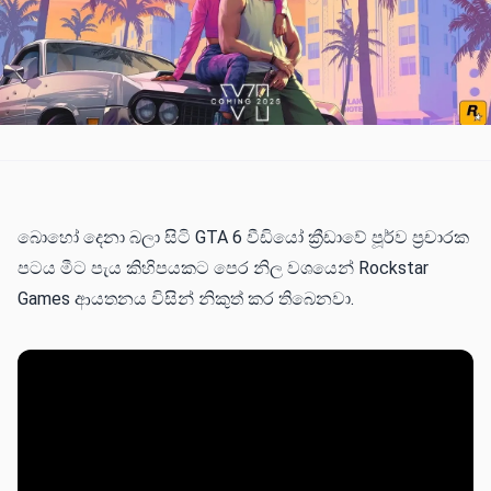
බොහෝ දෙනා බලා සිටි GTA 6 වීඩියෝ ක්‍රීඩාවේ පූර්ව ප්‍රචාරක
පටය මීට පැය කිහිපයකට පෙර නිල වශයෙන් Rockstar
Games ආයතනය විසින් නිකුත් කර තිබෙනවා.