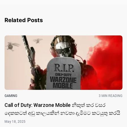
Related Posts
GAMING
3 MIN READING
Call of Duty: Warzone Mobile නිකුත් ක​ර වසර
දෙකකට​ත් අඩු කාලයකින් නවතා දැමීමට කටයුතු කර​යි
May 18, 2025