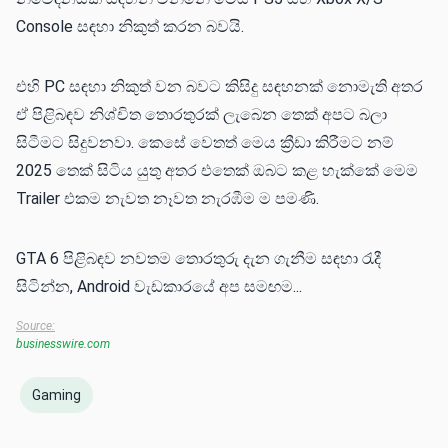
Console සඳහා නිකුත් කරන බවයි.
එහි PC සඳහා නිකුත් වන බවට කිසිදු සඳහනක් නොමැති අතර
ඒ පිළිබඳව නිශ්චිත තොරතුරක් ලැබෙන තෙක් අපට බලා
සිටීමට සිදුවනවා. කෙසේ වෙතත් මෙය ක්‍රීඩා කිරීමට නම්
2025 තෙක් සිටිය යුතු අතර එතෙක් ඔබට කළ හැක්කේ මෙම
Trailer එකම නැවත නෑවත නැරඹීම ම පමණි.
GTA 6 පිළිබඳව නවතම තොරතුරු දැන ගැනීම සඳහා රැදී
සිටින්න, Android වැඩකාරයේ අප සමඟම...
Source:
businesswire.com
Gaming