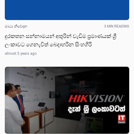
මාධ්‍ය නිවේද​න
3 MIN READING
දුරකතන සන්නාමයන් අතුරින් වැඩිම ප්‍රමාණයක් ශ්‍රී
ලංකාවට ගෙනැවිත් බෙදාහරින සිංහගිරි
almost 5 years ago