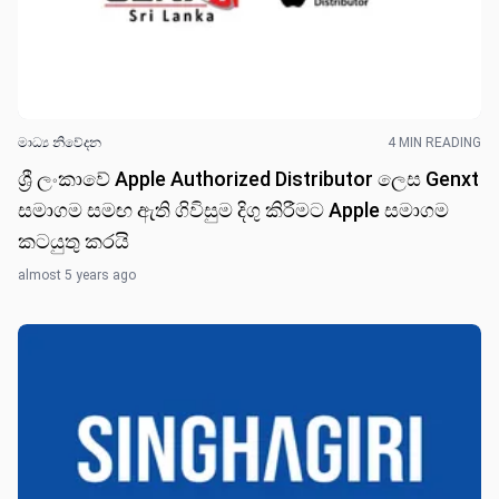
මාධ්‍ය නිවේද​න
4 MIN READING
ශ්‍රී ලංකාවේ Apple Authorized Distributor ලෙස Genxt
සමාගම සමඟ ඇති ගිවිසුම දිගු කිරීමට Apple සමාගම
කටයුතු කරයි
almost 5 years ago