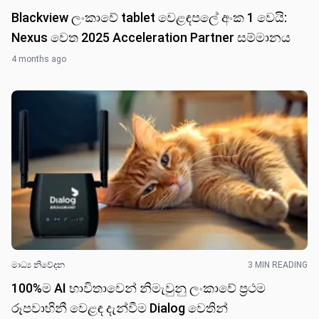
Blackview ලංකාවේ tablet වෙළඳප​ලේ අංක 1 වෙයි:
Nexus වෙත 2025 Acceleration Partner සම්මානය
4 months ago
මාධ්‍ය නිවේද​න
3 MIN READING
100%​ම AI භාවිතාවෙන් නිමැවුනු ලංකාවේ ප්‍රථම
රූපවාහිනී වෙළඳ දැන්වීම Dialog වෙති​න්