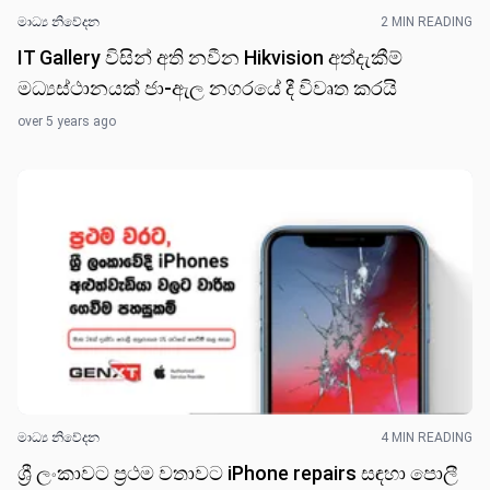
මාධ්‍ය නිවේද​න
2 MIN READING
IT Gallery විසින් අති නවීන Hikvision අත්දැකීම්
මධ්‍යස්ථානයක් ජා-ඇල නගරයේ දී විවෘත කරයි
over 5 years ago
මාධ්‍ය නිවේද​න
4 MIN READING
ශ්‍රී ලංකාවට ප්‍රථම වතාවට iPhone repairs සඳහා පොලී