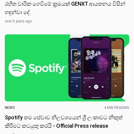
රහිත වාරික ගෙවීමේ ක්‍රමයක් GENXT ආයතනය විසින්
හඳුන්වා දේ
over 5 years ago
NEWS
4 MIN READING
Spotify තම සේවාව නිලවශයෙන් ශ්‍රී ලංකාවට නිකුත්
කිරීමට කටයුතු කරයි - Official Press release