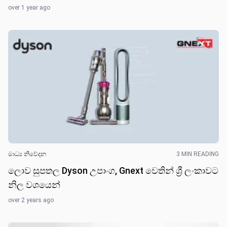
over 1 year ago
මාධ්‍ය නිවේද​න
3 MIN READING
ලොව සුපතල Dyson උපාංග, Gnext වෙති​න් ශ්‍රී ලංකාවට
නිල වශයෙන්
over 2 years ago