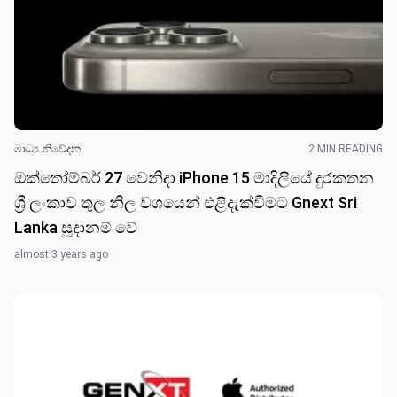
මාධ්‍ය නිවේද​න
2 MIN READING
ඔක්තෝම්බර් 27 වෙනි​දා iPhone 15 මාදිලියේ දුරකත​න
ශ්‍රී ලංකාව තුල නිල වශයෙන් එළිදැක්වීමට Gnext Sri
Lanka සූදානම් ​වේ
almost 3 years ago