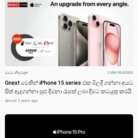
මාධ්‍ය නිවේද​න
2 MIN READING
Gnext වෙතින් iPhone 15 series එක මිලදී ගන්නා අයට
සිත් ඇදගන්නා සුළු දීමනා රැසක් ලබා දීමට කටයුතු කර​යි
almost 3 years ago