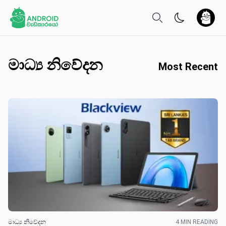
මාධ්‍ය නිවේද​න
Most Recent
මාධ්‍ය නිවේද​න
4 MIN READING