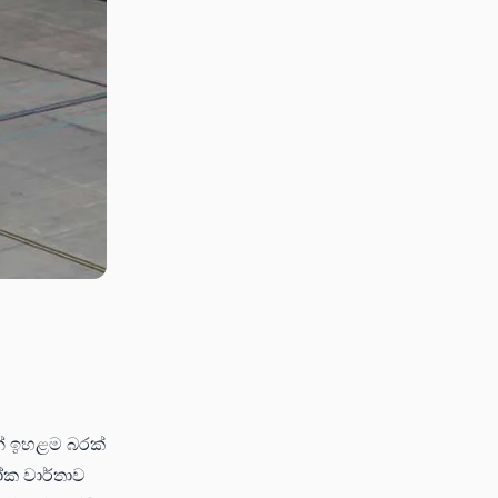
ින් ඉහළම බරක්
ලෝක වාර්තාව