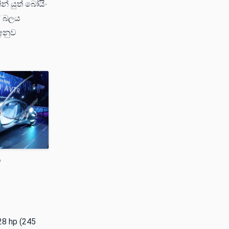
න් යුත් බෝයිං
ේ බලය
 අනුව
ා
45