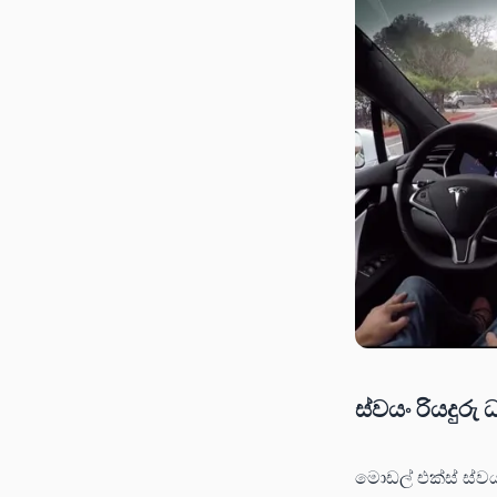
ස්වයං රියදුර
මොඩල් එක්ස් ස්වයං