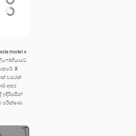
esla model x
කැලිෆෝනියාවේ
 කෙරේ. X
එක් වසරක්
කාර් අතර
 ඉදිරිපසින්
ේ පරීක්ෂණ