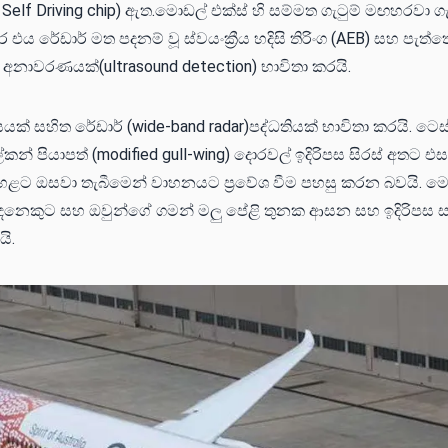
ll Self Driving chip) ඇත.මොඩල් එක්ස් හි සම්මත ගැටුම් මඟහරවා 
 එය රේඩාර් මත පදනම් වූ ස්වයංක්‍රීය හදිසි තිරිංග (AEB) සහ පැත්
අනාවරණයක්(ultrasound detection) භාවිතා කරයි.
ාසයක් සහිත රේඩාර් (wide-band radar)පද්ධතියක් භාවිතා කරයි. ට
ල්කන් පියාපත් (modified gull-wing) දොරවල් ඉදිරිපස සිරස් අතට 
හළට ඔසවා තැබීමෙන් වාහනයට ප්‍රවේශ වීම පහසු කරන බවයි. මො
 දෙනෙකුට සහ ඔවුන්ගේ ගමන් මලු පේළි තුනක ආසන සහ ඉදිරිපස 
ි.