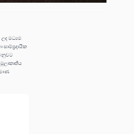
 ලද මධ්‍යම
සාම්ප්‍රදායික
වෙනුවට
 මූලාකෘතිය
්මාණ