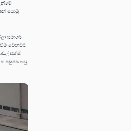
ගැනීමේ
තෙන් යොමු
ෙස්ලා සමාගම
එසවීම වෙනුවට
ඩල් එක්ස්
සහ පසුපස බඩු