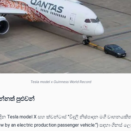
Tesla model x Guinness World Record
්නත් පුළුවන්
දින Tesla model X සහ ක්වන්ටාස් "විදුලි නිෂ්පාදන මගී වාහනයක
ow by an electric production passenger vehicle.") සඳහා ගිනස් 