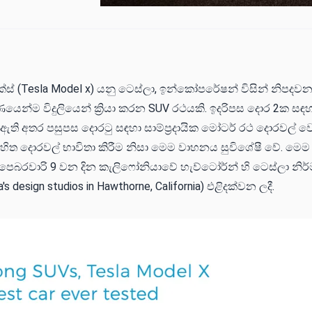
ස් (Tesla Model x) යනු ටෙස්ලා, ඉන්කෝපරේෂන් විසින් නිපදවන
ණයෙන්ම විදුලියෙන් ක්‍රියා කරන SUV රථයකි. ඉදරිපස දොර 2ක සඳහා 
 ඇති අතර පසුපස දොරටු සඳහා සාම්ප්‍රදායික මෝටර් රථ දොරවල් 
සහිත දොරවල් භාවිතා කිරීම නිසා මෙම වාහනය සුවිශේෂී වේ. මෙම
 පෙබරවාරි 9 වන දින කැලිෆෝනියාවේ හැව්ටෝර්න් හි ටෙස්ලා නිර
la's design studios in Hawthorne, California) එළිදක්වන ලදී.