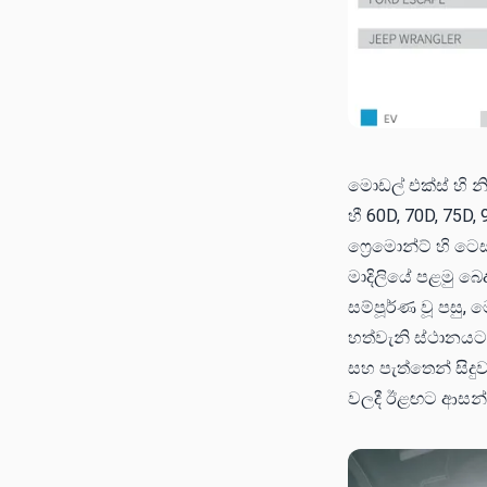
මොඩල් එක්ස් හි න
හී 60D, 70D, 75D
ෆ්‍රෙමොන්ට් හි ටෙ
මාදිලියේ පළමු බෙ
සම්පූර්ණ වූ පසු,
හත්වැනි ස්ථානයට ප
සහ පැත්තෙන් සි
වලදී ඊළඟට ආසන්