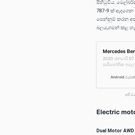
පිහිටුවීය. මෙල්බර
787-9 ක් ඇදගෙන
පෙන්නුම් කරන අතර 
බලය,ගමන් කළ හැකි 
Mercedes Ben
2020 ජනවාරි 07 
පාරිභෝගික ඉලෙක්
Show (CES) ] ලො
සුප්‍රකට Mercede
Android වැඩ
මෙයහදුන්වනු ලබ
ඇත්ත වශයෙන්ම 
අපි ඔ
Electric mot
Dual Motor AWD