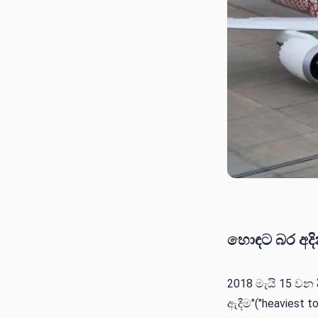
හොඳට බර අදින
2018 මැයි 15 වන 
ඇදීම"("heaviest t