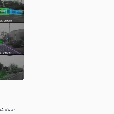
්ණ ස්වයං