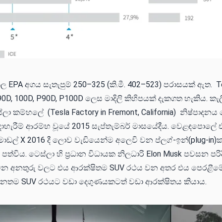
ිල EPA අගය සැතැපුම් 250–325 (කි.මී. 402–523) පරාසයක් ඇත. T
, 90D, 100D, P90D, P100D ලෙස මාදිලි කිහිපයක් දැකගත හැකිය. 
ස්ලා කම්හලේ (Tesla Factory in Fremont, California) නිෂ්පාදනය
දාහැරීම් ආරම්භ වූයේ 2015 සැප්තැම්බර් මාසයේදීය. වෙළඳපොලේ 
 මොඩල් X 2016 දී ලොව වැඩියෙන්ම අලෙවි වන ප්ලග්-ඉන්(plug-in)
ත්විය. ටෙස්ලා හි ප්‍රධාන විධායක නිලධාරි Elon Musk පවසන පරිදි
දුවන අනතුරු වලට එය ආරක්ෂිතම SUV රථය වන අතර එය පෙරළීම
නතම SUV රථයට වඩා දෙගුණයකටත් වඩා ආරක්ෂිතය කියාය.