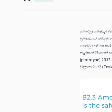
ටෙස්ලා මොඩල් එක්
ප්‍රමාණයේ සම්පූර්
දොරටු භාවිතා කර
ෆැල්කන් පියාපත් 
(prototype) 2012
චිත්‍රාගාරයේදී (Tes