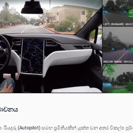
ු ධාවනය
 රියදුරු (Autopilot) සමඟ ප්‍රමිතියකින් යුක්ත වන අතර විකල්ප පූර