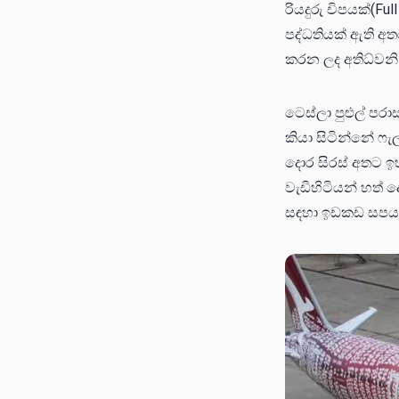
රියදුරු චිපයක්(Fu
පද්ධතියක් ඇති අතර
කරන ලද අතිධ්වනි 
ටෙස්ලා පුළුල් පර
කියා සිටින්නේ ෆැ
දොර සිරස් අතට ඉ
වැඩිහිටියන් හත්
සඳහා ඉඩකඩ සපයය