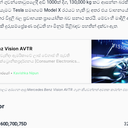
්න් ගුවන්තොටුපලේදී අඩි 1000ක් දිග, 130,000 kg කට ආසන්න බරකි
 යෑමට Tesla සමාගමේ Model X රථයට හැකි වූ අතර එය වාහනය
විදුලි බල ප්‍රවාහයක ප්‍රායෝගික බව සනාථ කරයි. මේවා හී මාදිලි
දුර,සම්ප්‍රේෂණ පද්ධති හා මිනුම් පිළිබඳව පහතින් දක්වා ඇත.
z Vision AVTR
වැනිදා ඇමරිකාවේ ලාස් වේගාස් හී පැවති
ට්‍රොනිකප්‍රදර්ශනය [Consumer Electronics
වට තවත් අපූරූ නිර්මාණයක්එළිදක්වනු ලැබීය.
s Benz සමාගම විසින් ඉදිරිපත් කරන ලද
කාරයෝ
Kavishka Nipun
න්නේ Mercedes Benz Vision AVTR ලෙසය.ඔව්
මෙය අප දන්නාA…
යාලට අරගෙන ආපු Mercedes Benz Vision AVTR ගැන කියවන්නත් අමතක කරන්න එප
or
 60D,70D,75D
328 hp (2