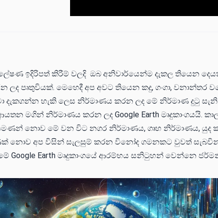
ලේෂණ ඉදිරිපත් කිරීම් වලදි ඔබ අනිවාර්යෙන්ම දැකල තියෙන දෙය
න ලද පෘතුවියක්. මෙහෙදී අප අවට තියෙන කදු, ගංගා, වනාන්තර
ා දැකගන්න හැකි ලෙස නිර්මාණය කරන ලද මේ නිර්මාණ දුටු සැන
යතන මගින් නිර්මාණය කරන ලද Google Earth මෘදුකාංගයයි. කා
ණන් නොව මේ වන විට නගර නිර්මාණය, ගෘහ නිර්මාණය, යුද කට
් නොව අප විසින් සැලසුම් කරන විනෝද ගමනකට වුවත් සැබවින
මේ Google Earth මෘදුකාංගයේ ආරම්භය සනිටුහන් වෙන්නෙ ජර්ම