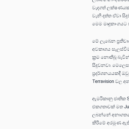
වැදගත් ලක්ෂණයක
වැනි දත්ත ඒවා සි
මෙම මෘදුකාංගයට 
මේ ලැබෙන ප්‍රතිච
අවකාශය සැලස්වී
ක්‍රම නොතිබූ බැ
සිදුවනවා. මෙලෙස
ප්‍රදර්ශනයයකදී ඔ
Terravision වල 
ඇමරිකානු ජාතික 
එකගතාවක් මත Juri 
ලබන්නේ අනාගතයේද
කිරීමේ අරමුණ ඇති