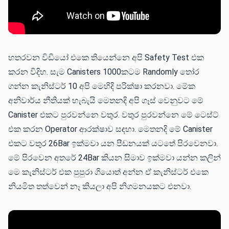
හතරවන විඩියෝ එකෙ තියෙන්නෙ අපි Safety Test එක
කරන විදිහ. සැම Canisters 1000කටම Randomly තෝර
ගන්න කැනිස්ටර් 10 අපි මෙහිදි පරික්ෂා කරනවා. මේක
අනිවාර්ය නීතියක් හැබැයි මෙතනදි අපි ගෑස් වෙනුවට මේ
Canister එකට පුරවන්නෙ වතුර. වතුර පුරවන්නෙ මේ ටෙස්ට්
එක කරන Operator ආරක්ෂාව සඳහා. මෙතනදි මේ Canister
එකට වතුර 26Bar ඉක්මවා යන පීඩනයක් යටතේ පිරවෙනවා.
මේ පිරවෙන අතරේ 24Bar කියන සිමාව ඉක්මවා යන්න කලින්
මෙ කැනිස්ටර් එක පුපුරා ගියොත් අන්න ඒ කැනිස්ටර් එකෙ
නියමිත තත්වෙන් නෑ කියලා අපි නිගමනයකට එනවා.