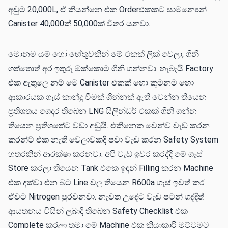
අඩුම 20,000L, ඒ කියන්නෙ එක Orderඑකකට සාමන්‍යෙන්
Canister 40,000ක් 50,000ක් විතර යනවා.
මොනම යම් ​හෝ හේතුවකින් මේ එකක් ලීක් වෙලා, ගිනි
ගත්තොත් අර ඉතුරු ඔක්කොම ගිනි ගන්නවා. හැබැයි Factory
එක ඇතුලෙ නම් මෙ Canister එකක් හො කුමනම හො ​
ආකාරයක ගෑස් කාන්දු වීමක් ගින්නක් ඇති වෙන්න තියෙන
ප්‍රතිශතය ගෙදර තිබෙන LNG සිලින්ඩර් එකක් ගිනි ගන්න
තියෙන ප්‍රතිශතේට වඩා අඩුයි. එකිනෙක වෙන්ව වැඩ කරන
කරන්ට් එක නැති වෙලාවකදි පවා වැඩ කරන Safety System
හතරකින් ආරක්ෂා කරනවා. අපි වැඩ ඉවර කරද්දි මේ ගෑස්
Store කරලා තියෙන Tank එකෙ ඉඳන් Filling කරන Machine
එක දක්වා එන බට Line වල තියෙන R600a ගෑස් ඉවත් කර
ඒවට Nitrogen පුරවනවා. නැවත උදේට වැඩ පටන් ගද්දිත්
ආයතනය විසින් ලබාදි තිබෙන Safety Checklist එක
Complete කරලා තමා මේ Machine එක ක්‍රියාකාරි මට්ටමට