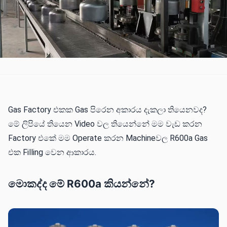
Gas Factory එකක Gas පිරෙන අකාරය දැකලා තියෙනවද?
මේ ලිපියේ තියෙන Video වල තියෙන්නේ මම වැඩ කරන
Factory එකේ මම Operate කරන Machineවල R600a Gas
එක Filling වෙන ආකාරය.
මොකද්ද මේ R600a කියන්නේ?