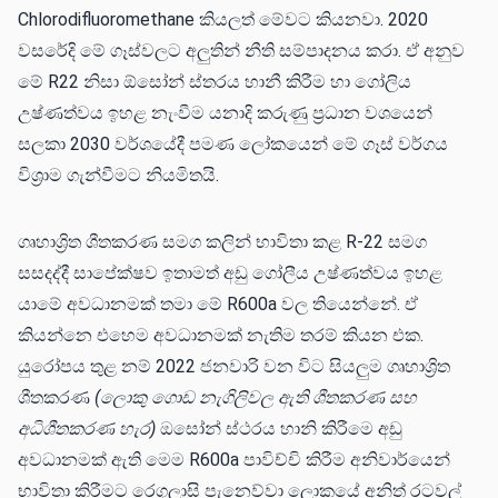
Chlorodifluoromethane කියලත් මේවට කියනවා. 2020
වසරේදි මේ ගෑස්වලට අලුතින් නීති සම්පාදනය කරා. ඒ අනුව
මේ R22 නිසා ඕසෝන් ස්තරය හානී කිරීම හා ගෝලිය
උෂ්ණත්වය ඉහළ නැංවීම යනාදි කරුණු ප්‍රධාන වශයෙන්
සලකා 2030 වර්ශයේදී පමණ ලෝකයෙන් මේ ගෑස් වර්ගය
විශ්‍රාම ගැන්වීමට නියමිතයි.
ගෘහාශ්‍රිත ශීතකරණ සමග කලින් භාවිතා කළ R-22 සමග
සසදද්දී සාපේක්ෂව ඉතාමත් අඩු ගෝලීය උෂ්ණත්වය ඉහළ
යාමේ අවධානමක් තමා මේ R600a වල තියෙන්නේ. ඒ
කියන්නෙ එහෙම අවධානමක් නැතිම තරම් කියන එක.
යුරෝපය තුළ නම් 2022 ජනවාරි වන විට සියලුම ගෘහාශ්‍රිත
ශීතකරණ
(ලොකු ගොඩ නැගිලිවල ඇති ශීතකරණ සහ
අධිශීතකරණ හැර)
ඔසෝන් ස්ථරය හානි කිරීමෙ අඩු
අවධානමක් ඇති මෙම R600a පාවිච්චි කිරීම අනිවාර්යෙන්
භාවිතා කිරීමට රෙගුලාසි පැනෙව්වා ලොකයේ අනිත් රටවල්