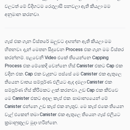
වලටත් මේ විදිහටම රෙගුලාසි පනවලා ඇති කියලා මම
අනුමාන කරනවා.
ගැස් එක ගැන විස්තරේ ඔලුවට දාගන්න ඇති කියලා මම
හිතනවා. දැන් මෙතන සිදුවෙන Process එක ගැන මම විස්තර
කරන්නම්. පළවෙනි Video එකේ තියෙන්නෙ Capping
Process එක මේකෙදි වෙන්නෙ හිස් Canister එකට Cap එක
වදින එක. Cap එක වැදුනට පස්සේ මෙ Canister එක ඇතුලෙ
තියෙන වාතය සම්පූර්ණ එලියට ඇද දමලා Canister එක
සම්පූර්ණ හිස් කිරීමකට ලක් කරනවා. උඩ Cap එක කිව්වෙ
මෙ Canister එකට අදාල කැප් එක. සාමාන්‍යයෙන් මේ
Canister එන්නෙ උඩ කැප් එක නැතුව. මෙ කැප් එකෙ තියෙන
වෑල් එකෙන් තමා Canister එක ඇතුලෙ තියෙන ගෑස් එලියට
ක්‍රමානුකූලව මුදා හරින්නෙ.