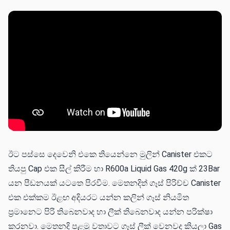
ඊට පස්සෙ දෙවෙනි එකෙ තියෙන්නෙ මුලින් Canister එකට
තියපු Cap එක සීල් කිරීම හා R600a Liquid Gas 420g ක් 23Bar
යන පීඩනයක් යටතෙ පිරවීම. මෙතනදිත් ගෑස් පිරිච්ච Canister
එක එක්කම ඊළඟ අදියරට යන්න කලින් ගෑස් නියමිත
ප්‍රමානෙට පිරි තිබෙනවාද හා ලීක් තිබෙනවාද යන්න පරික්ෂා
කරනවා. මෙතනදි පළමු වතාවට ගෑස් ලීක් වෙනවද කියලා Gas