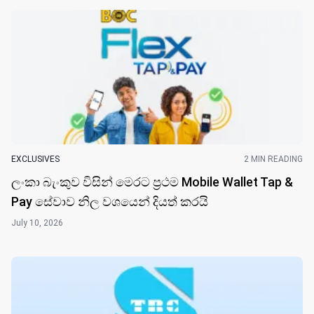
EXCLUSIVES
2 MIN READING
ලංකා බැංකුව විසි​න් මෙරට ප්‍රථම Mobile Wallet Tap &
Pay සේවාව නිල වශයෙන් දියත් කරයි
July 10, 2026