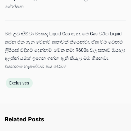
ගේන්නෙ.
මම උඩ කිව්වා මතකද Liquid Gas ගැන. මෙ Gas වර්ග Liquid
කරන එක ගැන වෙනම කතාවක් තියෙනවා. ඒක මම වෙනම
ලිපියක් විදිහට දෙන්නම්. මේක තමා R600a වල කතාව ඔයාලා
අලුතින් යමක් ඉගෙන ගන්න ඇති කියලා මම හිතනවා.
එහෙනම් හැමෝටම ජය වේවා!
Exclusives
Related Posts