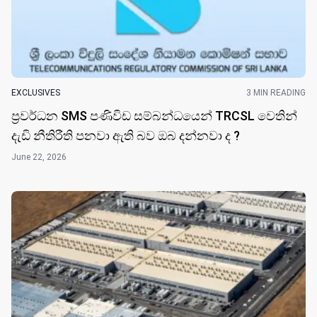
EXCLUSIVES
3 MIN READING
ප්‍රවර්ධන SMS පණිවිඩ සම්බන්ධයෙන් TRCSL වෙතින්
දැඩි නීතිරීති පනවා ඇති බව ඔබ දන්නවා ද ?
June 22, 2026