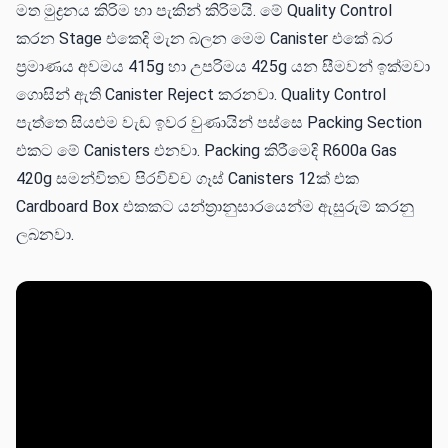
මත මුද්‍රනය කිරිම හා පැකින් කිරිමයි. මේ Quality Control
කරන Stage එකෙදි මැන බලන මෙම Canister එකේ බර
ප්‍රමාණය අවමය 415g හා උපරිමය 425g යන සීමවන් ඉක්මවා
ගොසින් ඇති Canister Reject කරනවා. Quality Control
පැත්තෙ සියළුම වැඩ ඉවර වුණායින් පස්සෙ Packing Section
එකට මේ Canisters එනවා. Packing කිරීමෙදි R600a Gas
420g සමන්විතව පිරවිච්ච ගෑස් Canisters 12ක් එක
Cardboard Box එකකට යන්ත්‍රානුසාරයෙන්ම ඇසුරුම් කරනු
ලබනවා.