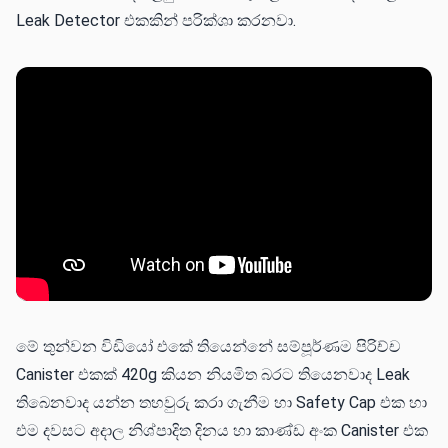
Leak Detector එකකින් පරික්ශා කරනවා.
මේ තුන්වන විඩියෝ එකේ තියෙන්නේ සම්පූර්ණම පිරිච්ච
Canister එකක් 420g කියන නියමිත බරට තියෙනවාද Leak
තිබෙනවාද යන්න තහවුරු කරා ගැනීම හා Safety Cap එක හා
එම දවසට අදාල නිශ්පාදිත දිනය හා කාණ්ඩ අංක Canister එක