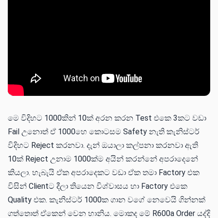
මෙ විදිහට 1000කින් 10ක් අරන කරන Test එකෙ 3කට වඩා
Fail උනොත් ඒ 1000හෙ කොටසම Safety නැති කැනිස්ටර්
විදිහට Reject කරනවා. දැන් ඔයාලා කල්පනා කරනවා ඇති
10ක් Reject උනාම 1000ක්ම අයින් කරන්නේ අපරාදෙනේ
කියලා. හැබැයි ඒක අපරාදෙකට වඩා ඒක තමා Factory එක
විසින් Clientට දීලා තියෙන විශ්වාසය හා Factory එකෙ
Quality එක. කැනිස්ටර් 1000ක ගාන වගේ නෙවෙයි ගින්නක්
ගත්තොත් ඒකෙන් වෙන හානිය. මොකද මේ R600a Order යද්දි