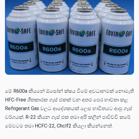
මේ R600a කියනේ ඕසෝන් ක්ෂය වීමේ අවධානමක් නොමැති
HFC-Free ශීතකාරක ගෑස් එකක් වන අතර පෙර භාව්තා කළ
Refrigerant Gas වලට ආදේශකයක් ලෙස භාවිතයට ආපු ගෑස්
වර්ගයක්. R-22 කියන ගෑස් එක තමා අපි කලින් පාවිච්චි කරේ.
මේවටම තමා HCFC-22, Chclf2 කියලා කියන්නෙත්.