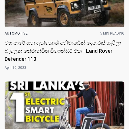
AUTOMOTIVE
5 MIN READING
මහ පාරේ යන දැක්කොත් අනිවාර්‍යෙන් දෙපාරක් හැරිලා
බැලෙන තේජාන්විත ඩිෆෙන්ඩර් එක - Land Rover
Defender 110
April 10, 2023