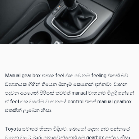
Manual gear box එකක feel එක වෙනම feeling එකක් බව
වාහනයක ගිහින් තියෙන ඕනෑම කෙනෙක් දන්නවා. වාහන
පදවන අයගෙන් පිරිසක් තවමත් manual වාහනම මිලදී ගන්නේ
ඒ feel එක වගේම වාහනයේ control එකත් manual gearbox
එකකින් ලැබෙන නිසා.
Toyota සමාගම හිතන විදිහට, බොහෝ දෙනා නව පන්නයේ
වාහන වලට මාරු නොවෙන්නෙත් මේ gearbox භේදය නිසා.