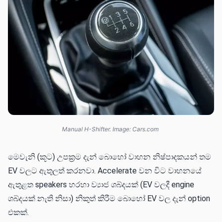
Manual H-Shifter. Image: Cars.com
මෙවැනි (කූට) උපක්‍රම දැන් බොහෝ වාහන නිෂ්පාදකයන් තම
EV වලට ඇතුලත් කරනවා. Accelerate වන විට වාහනයේ
ඇතුළත speakers හරහා ව්‍යාජ ශබ්දයක් (EV වලදී engine
ශබ්දයක් නැති නිසා) නිකුත් කිරීම බොහෝ EV වල දැන් option
එකක්.