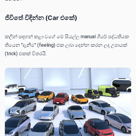
ජිවිතේ විඳින්න (Car එකේ)
කලින් සඳහන් කළා වගේ මේ සියල්ල manual ගියර් පද්ධතියක
තියෙන "දැනීම" (feeling) එක ලබා දෙන්න කරන ලද උපායක්
(trick) එකක් විතරයි.