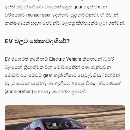
ඉතින් ඔවුන් මේකට විසඳුමක් ලෙස gear නැති වාහන
වර්ගයකට manual gear දෙන්නට සූදානම්වනවා. ඒ, එවැනි
තාක්ෂණයක් සඳහා පේටන්ට් බලපත්‍ර කිහිපයක්ම ලබා ගනිමින්.
EV වලට මොකටද ගියර්?
EV එහෙමත් නැති නම් Electric Vehicle කියන්නේ බැටරි
බලයෙන් ක්‍රියාත්මක වන මෝටරයකින් පණ ගැන්වෙන
මෝටර් රථ. මේවට gear නැති නිසාම පෙට්‍රල්, ඩීසල් එන්ජින්
වලට සාමාන්‍යයෙන් ලබා ගැනීමට අපහසු විශාල ත්වරණයක්
(acceleration) එකවර ලබා ගන්න පුළුවන්.