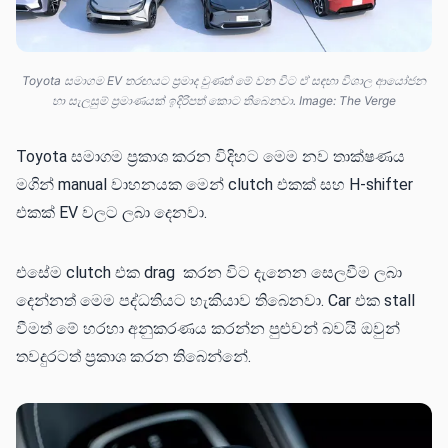
Toyota සමාගම EV තරඟයට ප්‍රමාද වුණත් මේ වන විට ඒ සඳහා විශාල ආයෝජන
හා සැලසුම් ප්‍රමාණයක් ඉදිරිපත් කොට තිබෙනවා. Image: The Verge
Toyota සමාගම ප්‍රකාශ කරන විදිහට මෙම නව තාක්ෂණය
මගින් manual වාහනයක මෙන් clutch එකක් සහ H-shifter
එකක් EV වලට ලබා දෙනවා.
එසේම clutch එක drag කරන විට දැනෙන සෙලවීම ලබා
දෙන්නත් මෙම පද්ධතියට හැකියාව තිබෙනවා. Car එක stall
වීමත් මේ හරහා අනුකරණය කරන්න පුළුවන් බවයි ඔවුන්
තවදුරටත් ප්‍රකාශ කරන තිබෙන්නේ.