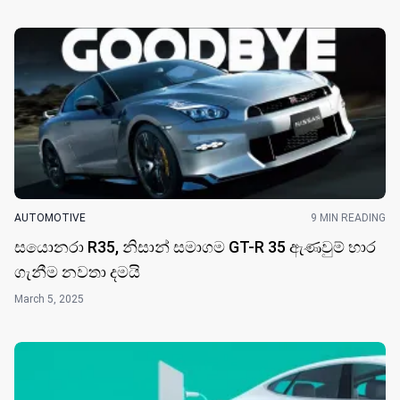
AUTOMOTIVE
9 MIN READING
සයොනරා R35, නිසාන් සමාගම GT-R 35 ඇණවුම් භාර
ගැනීම නවතා දම​යි
March 5, 2025