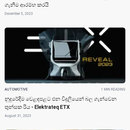
ගැනීම ආරම්භ කර​යි
December 5, 2023
AUTOMOTIVE
1 MIN READING
නුදුරේදීම වෙළඳපළට එන විදුලියෙන් බල ගැන්වෙන
තුන්සක රිය - Elektrateq ETX
August 31, 2023