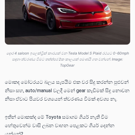
දොර 4 saloon ඉලෙක්ට්‍රික් කාරයක් වන Tesla Model S Plaid රථයට 0-60mph
සඳහා ත්වරණය වීමට තත්ත්පර 2ක කාලයක් පමණයි ගත වන්නේ. Image:
TopGear
මොකද මෝටරයට බලය සැපයීම එක වර සිදු කරන්න පුළුවන්
නිසා සහ, auto/manual වලදී මෙන් gear කැඩීමක් සිදු නොවන
නිසා ඒවාට පියවර වශයෙන් ත්වරණය වීමක් අවශ්‍ය නැ.
ඉතින් මොකක්ද මේ Toyota සමාගම ගියර් නැති වීම
හේතුවෙන්ම වාසි ලබන වාහන පෙළකට ගියර් දෙන්න
යන්නේ?