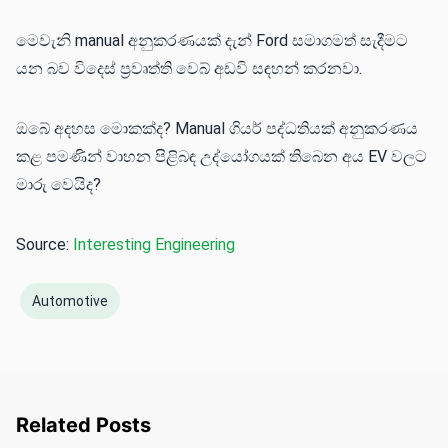
මෙවැනි manual අනුකරණයක් දැන් Ford සමාගමත් සැදීමට
යන බව විදෙස් ප්‍රවෘත්ති වෙබ් අඩවි සඳහන් කරනවා.
ඔබේ අදහස මොකක්ද? Manual ගියර් පද්ධතියක් අනුකරණය
කළ පමණින් වාහන පිළිබඳ උද්යෝගයක් තිබෙන අය EV වලට
මාරු වෙයිද?
Source:
Interesting Engineering
Automotive
Related Posts