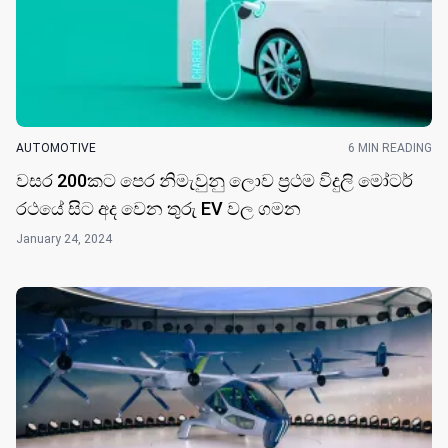
AUTOMOTIVE
6 MIN READING
වසර 200කට පෙර නිමැවුනු ලොව ප්‍රථම විදුලි මෝටර්
රථයේ සිට අද වෙන තුරු EV වල ගම​න
January 24, 2024