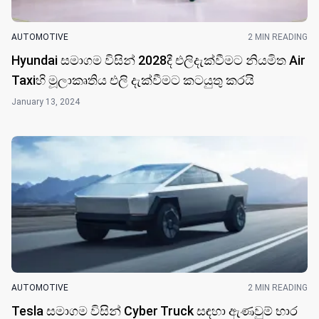
AUTOMOTIVE
2 MIN READING
Hyundai සමාගම විසින් 2028දී එලිදැක්වීමට නියමිත Air
Taxiහි මූලාකෘතිය එලි දැක්වීමට කටයුතු කර​යි
January 13, 2024
AUTOMOTIVE
2 MIN READING
Tesla සමාගම විසි​න් Cyber Truck ​සඳහා ඇණවුම් භාර