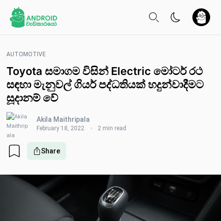
AUTOMOTIVE
Toyota සමාගම විසින් Electric මෝටර් රථ
සඳහා මැනුවල් ගියර් පද්ධතියක් හදුන්වාදීමට
සූදානම් වේ
Akila Maithripala
February 18, 2022
2 min read
Share