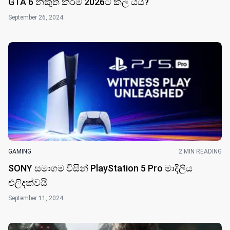
GTA 6 නිකුත් කිරීම 2026ට කල් යයි?
September 26, 2024
GAMING
2 MIN READING
SONY සමාගම විසින් PlayStation 5 Pro මාදිලිය
එලිදක්ව​යි
September 11, 2024