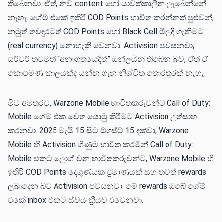
තිබෙනවා. ඒත්, නව content හෝ යාවත්කාලීන ලැබෙන්නේ
නැහැ. ගේම් එකේ ඉතිරි COD Points භාවිත කරන්නත් පුළුවන්,
නමුත් තවදුරටත් COD Points හෝ Black Cell මිලදී ගැනීමට
(real currency) නොහැකි වෙනවා. Activision පවසනවා,
සර්වර් තවමත් “අනාගතයේදීත්” ඔන්ලයින් තිබෙන බව, ඒත් ඒ
කොපමණ කාලයක්ද යන්න ගැන නිශ්චිත තොරතුරක් නැහැ.
මීට අමතරව, Warzone Mobile භාවිතකරුවන්ට Call of Duty:
Mobile ගේම් එක වෙත යොමු කිරීමට Activision උත්සාහ
කරනවා. 2025 මැයි 15 සිට ඕගස්ට් 15 දක්වා, Warzone
Mobile හි Activision ගිණුම භාවිත කරමින් Call of Duty:
Mobile එකට ලොග් වන භාවිතකරුවන්ට, Warzone Mobile හි
ඉතිරි COD Points දෙගුණයක ප්‍රමාණයක් සහ තවත් rewards
ලබාදෙන බව Activision පවසනවා. මේ rewards ඔබේ ගේම්
එකේ inbox එකට ස්වයංක්‍රීයව එවෙනවා.