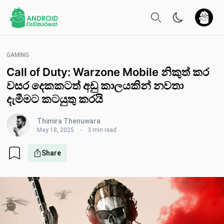
GAMING
Call of Duty: Warzone Mobile නිකුත් ක​ර
වසර දෙකකට​ත් අඩු කාලයකින් නවතා
දැමීමට කටයුතු කර​යි
Thimira Thenuwara
May 18, 2025
3 min read
Share