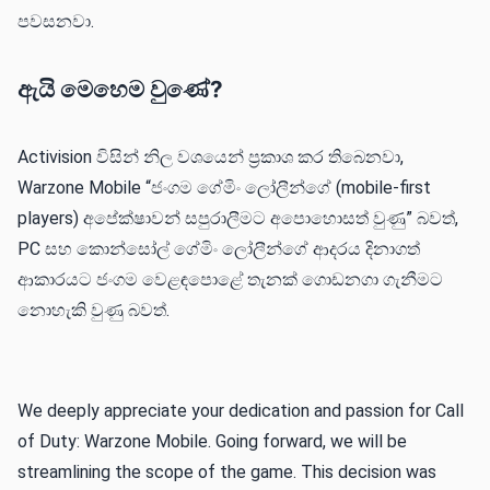
පවසනවා.
ඇයි මෙහෙම වුණේ?
Activision විසින් නිල වශයෙන් ප්‍රකාශ කර තිබෙනවා,
Warzone Mobile “ජංගම ගේමිං ලෝලීන්ගේ (mobile-first
players) අපේක්ෂාවන් සපුරාලීමට අපොහොසත් වුණු” බවත්,
PC සහ කොන්සෝල් ගේමිං ලෝලීන්ගේ ආදරය දිනාගත්
ආකාරයට ජංගම වෙළඳපොළේ තැනක් ගොඩනගා ගැනීමට
නොහැකි වුණු බවත්.
We deeply appreciate your dedication and passion for Call
of Duty: Warzone Mobile. Going forward, we will be
streamlining the scope of the game. This decision was