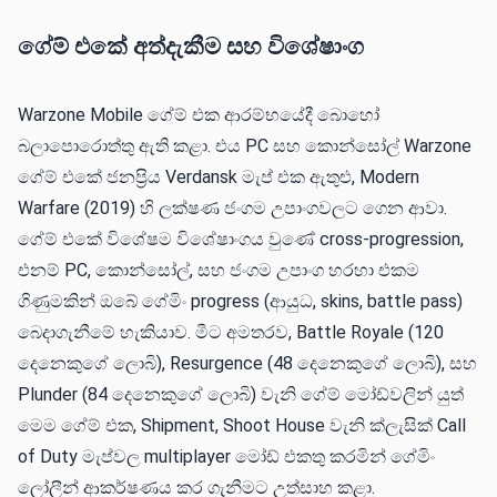
ගේම් එකේ අත්දැකීම සහ විශේෂාංග
Warzone Mobile ගේම් එක ආරම්භයේදී බොහෝ
බලාපොරොත්තු ඇති කළා. එය PC සහ කොන්සෝල් Warzone
ගේම් එකේ ජනප්‍රිය Verdansk මැප් එක ඇතුළු, Modern
Warfare (2019) හි ලක්ෂණ ජංගම උපාංගවලට ගෙන ආවා.
ගේම් එකේ විශේෂම විශේෂාංගය වුණේ cross-progression,
එනම් PC, කොන්සෝල්, සහ ජංගම උපාංග හරහා එකම
ගිණුමකින් ඔබේ ගේමිං progress (ආයුධ, skins, battle pass)
බෙදාගැනීමේ හැකියාව. මීට අමතරව, Battle Royale (120
දෙනෙකුගේ ලොබි), Resurgence (48 දෙනෙකුගේ ලොබි), සහ
Plunder (84 දෙනෙකුගේ ලොබි) වැනි ගේම් මෝඩ්වලින් යුත්
මෙම ගේම් එක, Shipment, Shoot House වැනි ක්ලැසික් Call
of Duty මැප්වල multiplayer මෝඩ් එකතු කරමින් ගේමිං
ලෝලීන් ආකර්ෂණය කර ගැනීමට උත්සාහ කළා.