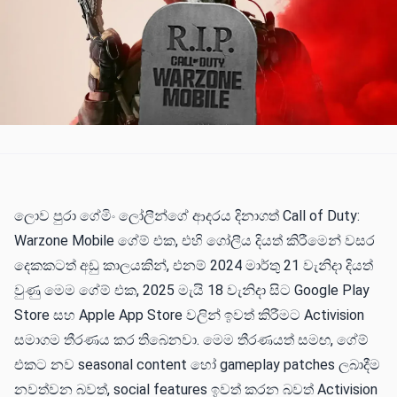
ලොව පුරා ගේමිං ලෝලීන්ගේ ආදරය දිනාගත් Call of Duty:
Warzone Mobile ගේම් එක, එහි ගෝලීය දියත් කිරීමෙන් වසර
දෙකකට​ත් අඩු කාලයකින්, එනම් 2024 මාර්තු 21 වැනිදා දියත්
වුණු මෙම ගේම් එක, 2025 මැයි 18 වැනිදා සිට Google Play
Store සහ Apple App Store වලින් ඉවත් කිරීමට Activision
සමාගම තීරණය කර තිබෙනවා. මෙම තීරණයත් සමඟ, ගේම්
එකට නව seasonal content හෝ gameplay patches ලබාදීම
නවත්වන බවත්, social features ඉවත් කරන බවත් Activision