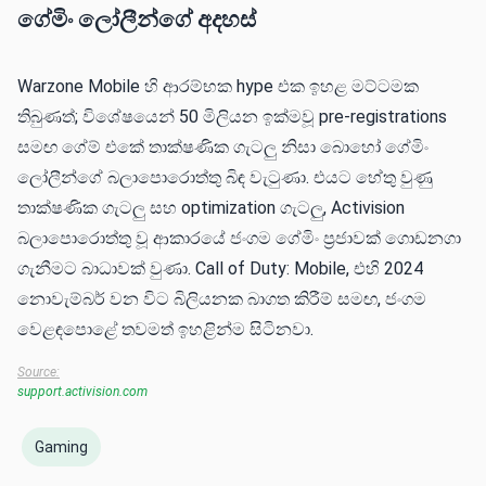
ගේමිං ලෝලීන්ගේ අදහස්
Warzone Mobile හි ආරම්භක hype එක ඉහළ මට්ටමක
තිබුණත්; විශේෂයෙ​න් 50 මිලියන ඉක්මවූ pre-registrations
සමඟ ගේම් එකේ තාක්ෂණික ගැටලු නිසා බොහෝ ගේමිං
ලෝලීන්ගේ බලාපොරොත්තු බිඳ වැටුණා. එයට හේතු වුණු
තාක්ෂණික ගැටලු සහ optimization ගැටලු, Activision
බලාපොරොත්තු වූ ආකාරයේ ජංගම ගේමිං ප්‍රජාවක් ගොඩනගා
ගැනීමට බාධාවක් වුණා. Call of Duty: Mobile, එහි 2024
නොවැම්බර් වන විට බිලියනක බාගත කිරීම් සමඟ, ජංගම
වෙළඳපොළේ තවමත් ඉහළින්ම සිටිනවා.
Source:
support.activision.com
Gaming