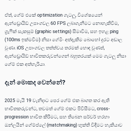
ඒත්, ගේම් එකේ optimization ගැටලු, විශේෂයෙන්
ඇන්ඩ්‍රොයිඩ් උපාංගවල 60 FPS ලබාගැනීමට නොහැකිවීම,
ග්‍රැෆික් සැකසුම් (graphic settings) සීමාවීම, සහ ඉහළ ping
(100ms ඉක්මවීම) නිසා ගේමිං අත්දැකීම බොහෝ දුරට අඩාල
වුණා. iOS උපාංගවල තත්ත්වය තරමක් හොඳ වුණත්,
ඇන්ඩ්‍රොයිඩ් භාවිතකරුවන්ගෙන් බහුතරයක් මෙම ගැටලු නිසා
ගේම් එක අත්හැරියා.
දැන් මොකද වෙන්නේ?
2025 මැයි 19 වැනිදාට පෙර ගේම් එක බාගත කර ඇති
භාවිතකරුවන්ට, තවමත් ගේම් එකට පිවිසීමට, cross-
progression භාවිත කිරීමට, සහ තිබෙන සර්වර් හරහා
ඔන්ලයින් ගේම්ප්ලේ (matchmaking) භුක්ති විඳීමට හැකියාව