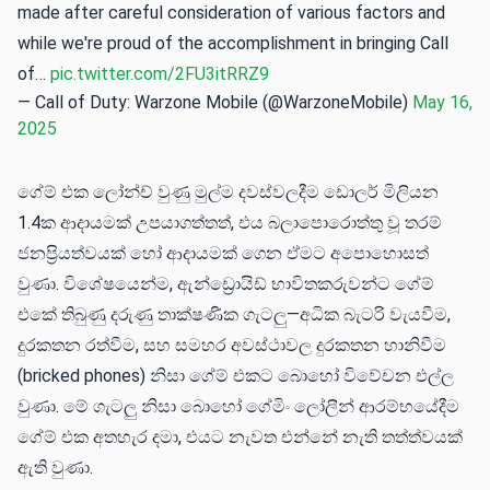
made after careful consideration of various factors and
while we're proud of the accomplishment in bringing Call
of…
pic.twitter.com/2FU3itRRZ9
— Call of Duty: Warzone Mobile (@WarzoneMobile)
May 16,
2025
ගේම් එක ලෝන්ච් වුණු මුල්ම දවස්වලදීම ඩොලර් මිලියන
1.4ක ආදායමක් උපයාගත්තත්, එය බලාපොරොත්තු වූ තරම්
ජනප්‍රියත්වයක් හෝ ආදායමක් ගෙන ඒමට අපොහොසත්
වුණා. විශේෂයෙන්ම, ඇන්ඩ්‍රොයිඩ් භාවිතකරුවන්ට ගේම්
එකේ තිබුණු දරුණු තාක්ෂණික ගැටලු—අධික බැටරි වැයවීම,
දුරකතන රත්වීම, සහ සමහර අවස්ථාවල දුරකතන හානිවීම
(bricked phones) නිසා ගේම් එකට බොහෝ විවේචන එල්ල
වුණා. මේ ගැටලු නිසා බොහෝ ගේමිං ලෝලීන් ආරම්භයේදීම
ගේම් එක අතහැර දමා, එයට නැවත එන්නේ නැති තත්ත්වයක්
ඇති වුණා.