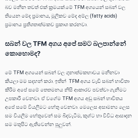
බව මනින තවත් එක් ක්‍රමයක්.මේ TFM අගයෙන් සබන් වල
තියෙන මේද ප්‍රමානය, මූලිකව මේද අම්ල (fatty acids)
ප්‍රමානය ප්‍රතිශතාත්මකව ප්‍රකාශ කරනවා.
සබන් වල TFM අගය අපේ සමට බලපාන්නේ
කොහොමද?
මේ TFM අගයෙන් සබන් වල ගුනාත්මකභාවය මනිනවා
කියලා මම සදහන් කරා. ඉතින් TFM අගය වැඩි සබන් භාවිතා
කිරීම අපේ සමේ තෙතමනය නිසි ආකාරව පවත්වා ගැනීමට
උපකාරී වෙනවා. ඒ වගේම TFM අගය අඩු සබන් භාවිතය
අපේ සමේ වියලීමට හේතු වෙනවා. මෙලෙස අසාමන්‍ය ලෙස
සම වියලීම හේතුවෙන් සම බිදවැටීම, කුශ්ට හා විවිධ ආසාදන
සම මතුපිට ඇතිවෙන්න පුලුවන්.