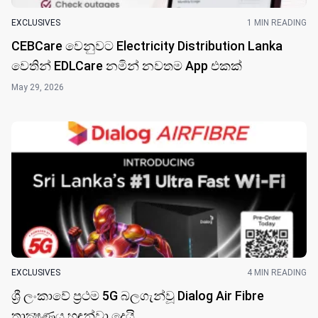
EXCLUSIVES
1 MIN READING
CEBCare වෙනුවට Electricity Distribution Lanka
වෙතින් EDLCare නමින් නවතම App එකක්
May 29, 2026
EXCLUSIVES
4 MIN READING
ශ්‍රී ලංකාවේ ප්‍රථම 5G බලගැන්වූ Dialog Air Fibre
තාක්‍ෂණය හඳුන්වා දෙයි