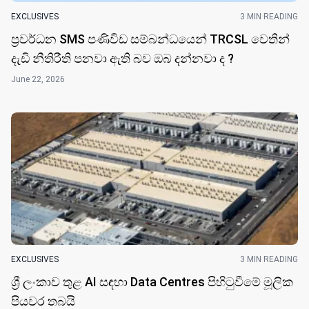
EXCLUSIVES
3 MIN READING
ප්‍රවර්ධන SMS පණිවිඩ සම්බන්ධයෙන් TRCSL වෙතින්
දැඩි නීතිරීති පනවා ඇති බව ඔබ දන්නවා ද ?
June 22, 2026
EXCLUSIVES
3 MIN READING
ශ්‍රී ලංකාව තුළ AI සඳහා Data Centres පිහිටුවීමේ මූලික
පියවර තබයි