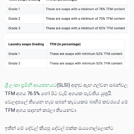
ශ්‍රී ලංකා ප්‍රමිනි ආයතනයට
(SLSI) අනුව ඇඟ ගල්වන සබන්වල
TFM අගය 76.5% හෝ ඊට වැඩි අගයක පැවතිය යුතුයි.
වෙලදපලේ තියෙන හැම සබන් කැටයක​ම බාහිර කවර​යේ මේ
TFM අගය සදහන් කරලා තියෙනවා.
ඉතින් මේ දේවල් කියපු දේවල් එක්ක ඔයගොල්ලොන්ට