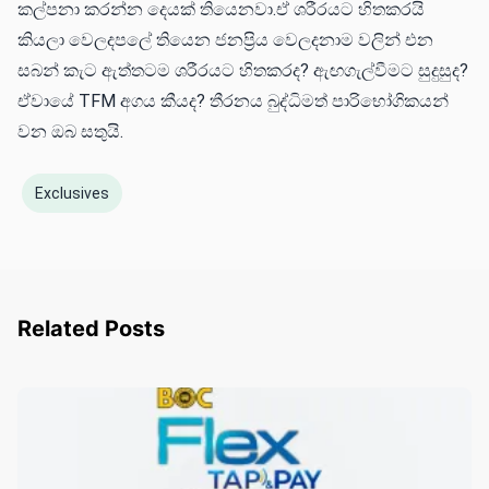
කල්පනා කරන්න දෙයක් තියෙනවා.ඒ ශරීරයට හිතකරයි
කියලා වෙලදපලේ තියෙන ජනප්‍රිය වෙලදනාම වලින් එන
සබන් කැට ඇත්තටම ශරීරයට හිතකරද? ඇඟගැල්වීමට සුදුසුද?
ඒවායේ TFM අගය කීයද? තීරනය බුද්ධිමත් පාරිභෝගිකයන්
වන ඔබ සතුයි.
Exclusives
Related Posts