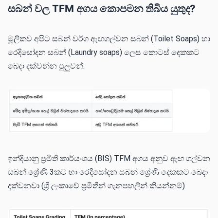
සබන් වල TFM අගය කොපමන තිබිය යුතුද?
මූලිකව අපිට සබන් වර්ග ඇඟගල්වන සබන් (Toilet Soaps) හා
රෙදිසෝදන සබන් (Laundry soaps) ලෙස කොටස් දෙකකට
බෙදා දක්වන්න පුලුවන්.
ඉන්දියානු ප්‍රමිති කාර්යංශය (BIS) TFM අගය අනුව ඇඟ ගල්වන
සබන් ශ්‍රේණි 3කට හා රෙදිසෝදන සබන් ශ්‍රේ​ණී දෙකකට බෙදා
දක්වනවා (ශ්‍රී ලංකාවේ ප්‍රමිතීන් ගැනපහලින් කියන්නම්)