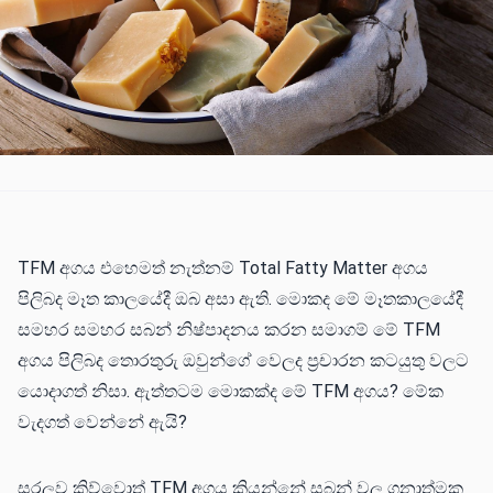
TFM අගය එහෙමත් නැත්නම් Total Fatty Matter අගය
පිලිබද මෑත කාලයේදී ඔබ අසා ඇති. මොකද මේ මෑතකාලයේදී
සමහර සමහර සබන් නිෂ්පාදනය කරන සමාගම් මේ TFM
අගය පිලිබද තොරතුරු ඔවුන්​ගේ වෙලද ප්‍රචාරන කටයුතු වලට
යොදාගත් නිසා. ඇත්තටම මොකක්ද මේ TFM අගය? මේක
වැදගත් වෙන්නේ ඇයි?
සරලව කිව්වොත් TFM අගය කියන්නේ සබන් වල ගුනාත්මක