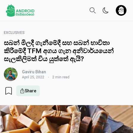
EXCLUSIVES
සබන් මිලදී ගැනීමේදී සහ සබන් භාවිතා
කිරීමේ​දී TFM අගය ගැ​න අනිවාර්යයෙන්
සැලකිලිමත් විය යුත්තේ ඇයි?
Gaviru Bihan
April 25, 2022
2 min read
Share