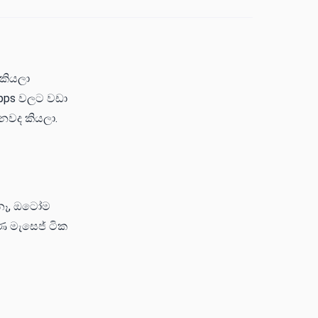
කියලා
apps වලට වඩා
ොනවද කියලා.
 නෑ, ඔටෝම
ණ මැසෙජ් ටික