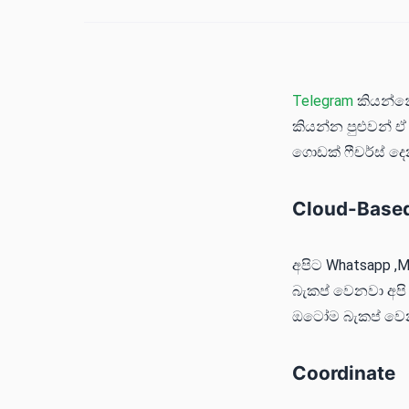
Telegram
කියන්නේ
කියන්න පුළුවන් 
ගොඩක් ෆීචර්ස් ද
Cloud-Base
අපිට Whatsapp ,
බැකප් වෙනවා අපි 
ඔටෝම බැකප් වෙ
Coordinate