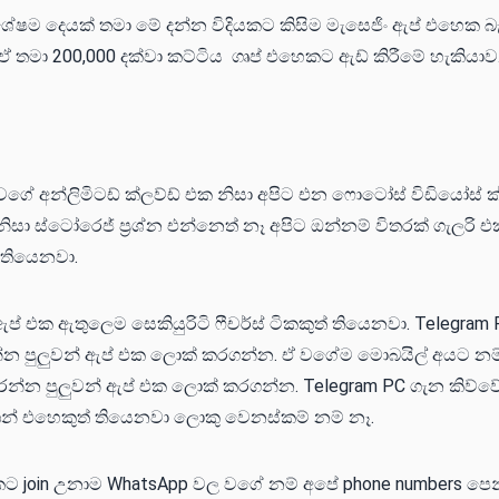
ෂම දෙයක් තමා මේ දන්න විදියකට කිසිම මැසෙජිං ඇප් එහෙක බැ
 තමා 200,000 දක්වා කට්ටිය ගෘප් එහෙකට ඇඩ් කිරීමේ හැකියාව
 වගේ අන්ලිමිටඩ් ක්ලව්ඩ් එක නිසා අපිට එන ෆොටෝස් විඩියෝස් 
සා ස්ටෝරෙජ් ප්‍රශ්න එන්නෙත් නෑ අපිට ඔන්නම් විතරක් ගැලරි 
 තියෙනවා.
් එක ඇතුලෙම සෙකියුරිටි ෆීචර්ස් ටිකකුත් තියෙනවා. Telegram
ාන්න පුලුවන් ඇප් එක ලොක් කරගන්න. ඒ වගේම මොබයිල් අයට නම් 
ුස් කරන්න පුලුවන් ඇප් එක ලොක් කරගන්න. Telegram PC ගැන කිව්ව
ශන් එහෙකුත් තියෙනවා ලොකු වෙනස්කම් නම් නෑ.
කට join උනාම WhatsApp වල වගේ නම් අපේ phone numbers පෙන