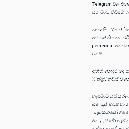
Telegram වල එහ
එක මාරු කිරීමේ හ
තව අපිට ඕනේ fil
මේකේ තියෙන වටි
permanent දෙන්න
වෙයි.
අනිත් හොදම දේ ත
බැක්ග්‍රවුන්ඩ්ස් 
හැමෝම යුස් කරල
එක යුස් කරනවා ම
වැඩ්කාරයෝ අපෙත්
වොල්පෙපර් චැනල්
ගන්න කැමති අය 