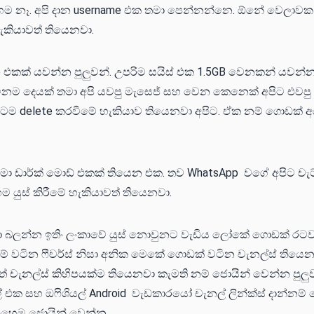
ෙම නෑ. අපි දාන username එක තමා පෙන්නන්නෙ. ඕනේ වෙලාවක
ැකියාවත් තියෙනවා.
e එකක් යවන්න පුලුවන්. උපරිම සයිස් එක 1.5GB වෙනකන් යවන්න 
නම දෙයක් තමා අපි යවපු මැසෙජ් සහ වෙන කෙනෙක් අපිට එවපු 
ටම delete කරවීමේ හැකියාව තියෙනවා අපිට. ඒක නම් ගොඩක් අ
මා ඩාර්ක් මොඩ් එකක් තියෙන එක. තව WhatsApp වගේ අපිට චැට
එහෙම යුස් කිරීමේ හැකියාවත් තියෙනවා.
ා බලන්න ඉතිං ලංකාවේ යුස් නොවුනට වැඩිය ලෝකේ ගොඩක් රට
ේ වටින ෆීචර්ස් නිසා අනික මෙකේ ගොඩක් වටින චැනල්ස් තියෙන
 චැනල්ස් කිහිපයක්ම තියෙනවා කැමති නම් ජොයින් වෙන්න පුලු
 එක සහ ඔෆිශියල් Android වැඩකාරයෝ චැනල් ලින්ක්ස් දාන්නම්
එහෙම ජොයින් වෙන්න.