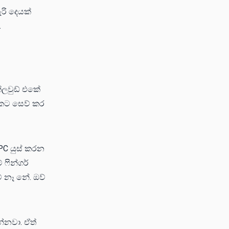
රි දෙයක්
.
ක්ලවුඩ් එකේ
එකට සෙව් කර
 PC යුස් කරන
ෆින්ගර්
ේ නෑ නේ. ඔව්
්නවා. ඒත්