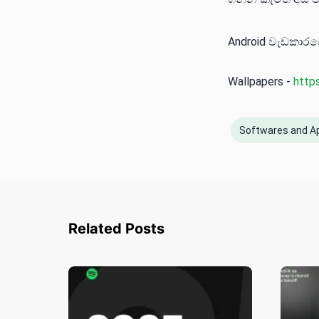
Android වැඩකාර
Wallpapers -
http
Softwares and A
Related Posts