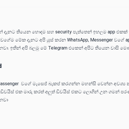
 දැනට තියෙන හොදම සහ security පැත්තෙන් ඉහලම app එකක් 
ඒ වගේම මේක දැනට අපි යුස් කරන WhatsApp, Messenger වගේ 
ෙනවා. ඉතින් අපි බලමු මේ Telegram එකෙන් අපිට තියෙන වාසි ම
d
Massenger වගේ මැසෙජ් බැකප් කරගන්න මහන්සි වෙන්න අවශ්‍ය
ඩිවයිස් එක මාරු කරත් අලුත් ඩිවයිස් එකට ලොගින් උන ගමන් පර
නවා