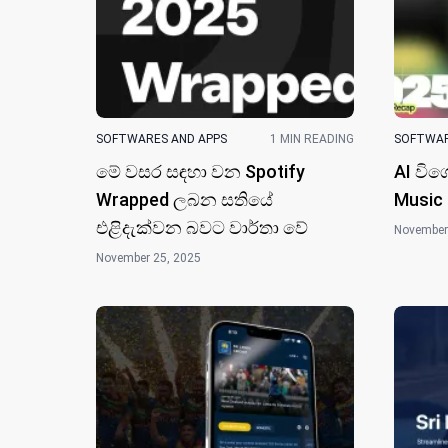
SOFTWARES AND APPS
1 MIN READING
SOFTWAR
මේ වසර සඳහා වන Spotify
AI විශ
Wrapped ලබන සතියේ
Music 
එළිදැක්වන බවට වාර්තා වේ
November
November 25, 2025