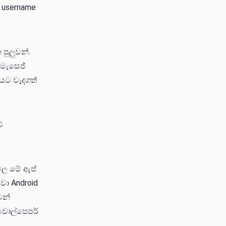
 username
පුලුවන්.
මැසෙජ්
යට වැදගත්
්
වල මේ ඇප්
වා Android
වන්
 වොල්පෙපර්