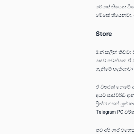
මේකේ තියෙන විශේ
මේකේ තියෙනවා. ඒ
Store
මන් කලින් කිව්වා
සෙව් වෙන්නෙ ඒ නි
ගැනීමේ හැකියාවා
ඒ විතරක් නෙමේ ඇප
අයට පාස්වර්ඩ් ද
ප්‍රින්ට් එකත් ය
Telegram PC වර්
තව අපි ගෘප් එහෙ