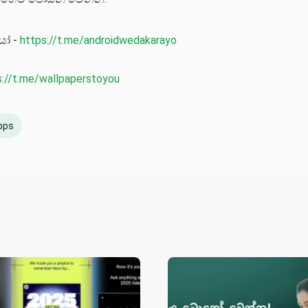
යෝ -
https://t.me/androidwedakarayo
s://t.me/wallpaperstoyou
pps