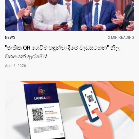
NEWS
2 MIN READING
"ජාතික QR ගෙවීම් හඳුන්වා දීමේ වැඩසටහන" නිල
වශයෙන් ඇරඹෙයි
April 6, 2026