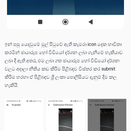
ඉන් පසු යෙදවුමේ මුල් පිටුවේ ඇති කැමරා icon දෙක භාවිතා
කරමින් ඡායාරූප හෝ වීඩියෝ දර්ශන ලබා ගැනීමේ හැකියාව
ලබා දී ඇති අතර, එම ලබා ගත ඡායාරූප හෝ වීඩියෝ දර්ශන
වලට අදාලා නීතිය කඩ කිරීම පිළිබඳව විස්තර කර submit
කිරීම හරහා ඒ පිළිබඳව ශ්‍රී ලංකා පොලීසියට දැනුම් දීම කල
හැකියි.