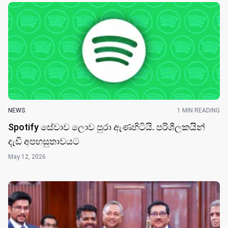
NEWS
1 MIN READING
Spotify සේවාව ලොව පුරා ඇණහිටියි. පරිශීලකයින්
දැඩි අපහසුතාවයට
May 12, 2026