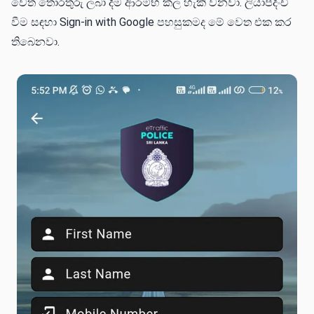
වෙත තොරතුරු ලබා දීම ආරම්භ කල හැකි වනවා. ලියාපදිංචි
වීම සඳහා Sign-in with Google පහසුකමද මේ වෙත එක කර
තිබෙනවා.