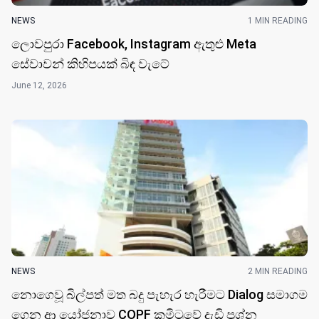
NEWS
1 MIN READING
ලොවපුරා Facebook, Instagram ඇතුළු Meta
සේවාවන් කිහිපයක් බිඳ වැටේ
June 12, 2026
NEWS
2 MIN READING
නොගෙවූ බිල්පත් මත බදු පැහැර හැරීමට Dialog සමාගම
ගෙන ආ යෝජනාව COPF කමිටුවේ දැඩි ප්‍රශ්න