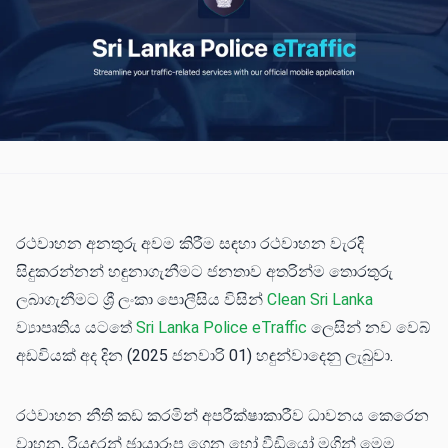
රථවාහන අනතුරු අවම කිරීම සඳහා රථවාහන වැරදි
සිදුකරන්නන් හඳුනාගැනීමට ජනතාව අතරින්ම තොරතුරු
ලබාගැනීමට ශ්‍රී ලංකා පොලීසිය විසින්
Clean Sri Lanka
ව්‍යාපෘතිය යටතේ
Sri Lanka Police eTraffic
ලෙසින් නව වෙබ්
අඩවියක් අද දින (2025 ජනවාරි 01) හඳුන්වාදෙනු ලැබුවා.
රථවාහන නීති කඩ කරමින් අපරීක්ෂාකාරීව ධාවනය කෙරෙන
වාහන, රියදුරන් ඡායාරූප ගෙන හෝ වීඩියෝ මගින් මෙම