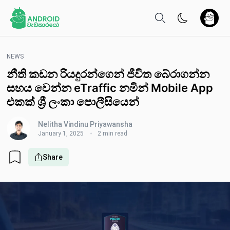
NEWS
නීති කඩන රියදුරන්ගෙන් ජීවිත බේරාගන්න
සහය වෙන්න eTraffic නමින් Mobile App
එකක් ශ්‍රී ලංකා පොලීසියෙ​න්
Nelitha Vindinu Priyawansha
January 1, 2025
2 min read
Share