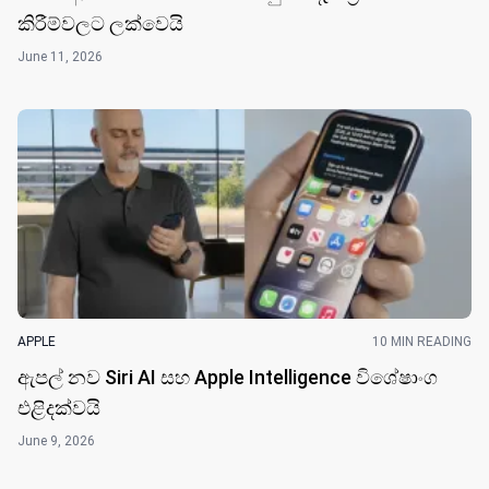
කිරීම්වලට ලක්වෙයි
June 11, 2026
APPLE
10 MIN READING
ඇපල් නව Siri AI සහ Apple Intelligence විශේෂාංග
එළිදක්වයි
June 9, 2026