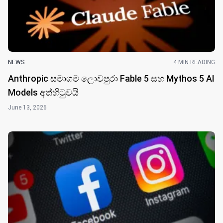
NEWS
4 MIN READING
Anthropic සමාගම ලොවපුරා Fable 5 සහ Mythos 5 AI
Models අත්හිටුවයි
June 13, 2026