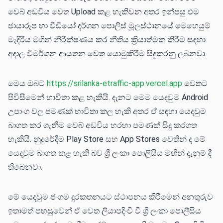
වෙබ් අඩවිය වෙත Upload කළ හැකිවන අතර ඉන්පසු එම
ඡායාරූප හා වීඩියෝ දර්ශන පොලිස් මූලස්ථානයේ මෙහෙයුම්
මැදිරිය මගින් නිරීක්ෂණය කර නීතිය ක්‍රියාත්මක කිරීම සඳහා
අදාල විමර්ශන ආයතන වෙත යොමුකිරීම සිදුකරනු ලබනවා.
මෙය ඔබට
https://srilanka-etraffic-app.vercel.app
වෙතට
පිවිසීමෙන් භාවිතා කළ හැකියි. දැනට මෙම යෙදවුම Android
උපාංග වල පමණක් භාවිතා කල හැකි අතර ඒ සඳහා යෙදවුම
බාගත කර ගැනීම වෙබ් අඩවිය හරහා පමණක් සිදු කරගත
හැකියි. නුදුරේදීම Play Store සහ App Stores වෙතින් ද මේ
යෙදවු​ම බාගත කළ හැකි බව ශ්‍රී ලංකා පොලීසිය මඟින් දැනුම් දී
තිබෙනවා.
මේ යෙදවුම ජංගම දුරකතනයට ස්ථාපනය කිරීමෙන් අනතුරුව
ඉතාමත් පහසුවෙන් ඒ වෙත ලියාපදිංචි වී ශ්‍රී ලංකා පොලීසිය