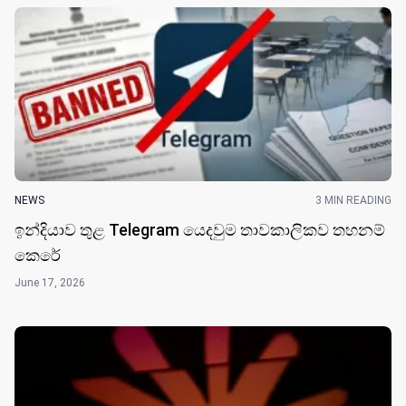
NEWS
3 MIN READING
ඉන්දියාව තුළ Telegram යෙදවුම තාවකාලිකව තහනම්
කෙරේ
June 17, 2026