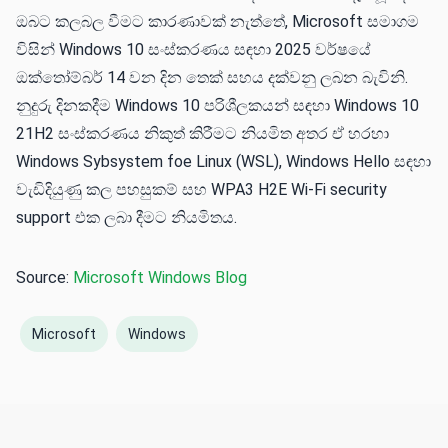
ඔබට කලබල වීමට කාරණාවක් නැත්තේ, Microsoft සමාගම
විසින් Windows 10 සංස්කරණය සඳහා 2025 වර්ෂයේ
ඔක්තෝම්බර් 14 වන දින තෙක් සහය දක්වනු ලබන බැවිනි.
නුදුරු දිනකදීම Windows 10 පරිශීලකයන් සඳහා Windows 10
21H2 සංස්කරණය නිකුත් කිරීමට නියමිත අතර ඒ හරහා
Windows Sybsystem foe Linux (WSL), Windows Hello සඳහා
වැඩිදියුණු කල පහසුකම් සහ WPA3 H2E Wi-Fi security
support එක ලබා දීමට නියමිතය.
Source:
Microsoft Windows Blog
Microsoft
Windows