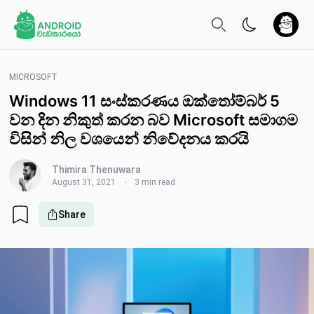
MICROSOFT
Windows 11 සංස්කරණය ඔක්තෝම්බර් 5
වන දින නිකුත් කරන බව Microsoft සමාගම
විසින් නිල වශයෙන් නිවේදනය කරයි
Thimira Thenuwara
August 31, 2021
3 min read
Share