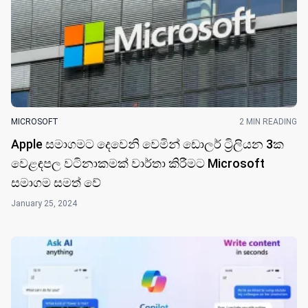
MICROSOFT
2 MIN READING
Apple සමාගමට දෙවෙනි වෙමි​න් ඩොලර් ට්‍රිලියන 3ක
වෙළඳප​ල වටිනාකමක් වාර්තා කිරීමට Microsoft
සමාගම සමත් ​වේ
January 25, 2024