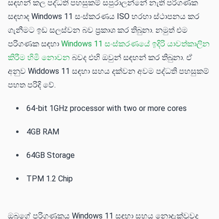
සඳහන් කල පද්ධති පහසුකම් සපුරාලන්නේ නැති පරිගණක
සඳහාද Windows 11 සංස්කරණය ISO හරහා ස්ථාපනය කර
ගැනීමට ඉඩ සලස්වන බව ප්‍රකාශ කර තිබුනා. නමුත් එම
පරිගණක සඳහා
Windows 11 සංස්කරණයේ ඉදිරි යාවත්කාලින
කිරීම හිමි නොවන
බවද එහි ඔවුන් සඳහන් කර තිබුනා. ඒ
අනුව Widdows 11 සඳහා සහය දක්වන අවම පද්ධති පහසුකම්
පහත පරිදි වේ.
64-bit 1GHz processor with two or more cores
4GB RAM
64GB Storage
TPM 1.2 Chip
ඔබගේ පරිගණකය Windows 11 සඳහා සහය නොදැක්වූවද