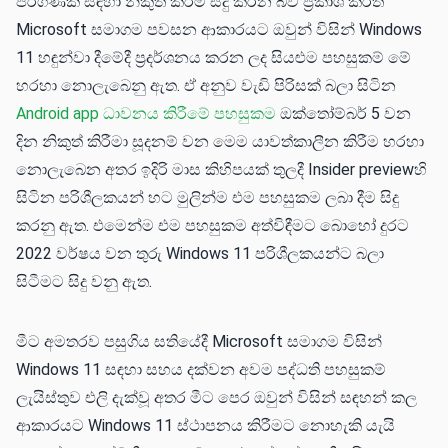
පරිගණක සඳහා නිකුත් කිරීම සිදු කරන බව ප්‍රකාශ කරත්
Microsoft සමාගම පවසන ආකාරයට ඔවුන් විසින් Windows
11 හඳුන්වා දීමේදී ප්‍රදර්ශනය කරන ලද සියළුම පහසුකම් මේ
හරහා නොලැබෙනු ඇත. ඒ අනුව වැඩි පිරිසක් බලා සිටින
Android app ධාවනය කිරීමේ පහසුකම
ඔක්තෝම්බර් 5 වන
දින නිකුත් කිරීමා සූදනම් වන මෙම යාවත්කාලීන කිරීම හරහා
නොලැබෙන අතර ඉදිරි මාස කිහිපයක් තුලදී Insider previewහි
සිටින පරිශීලකයන් හට මුලින්ම එම පහසුකම ලබා දීම සිදු
කරනු ඇත. එමෙන්ම එම පහසුකම අත්විඳීමට බොහෝ දුරට
2022 වර්ෂය වන තුරු Windows 11 පරිශීලකයන්ට බලා
සිටීමට සිදු වනු ඇත.
මීට අමතරව පසුගිය සතියේදී Microsoft සමාගම විසින්
Windows 11 සඳහා සහය දක්වන අවම පද්ධති පහසුකම්
ලැයිස්තුව එලි දැක්වූ අතර මීට පෙර ඔවුන් විසින් සඳහන් කල
ආකාරයට Windows 11 ස්ථාපනය කිරීමට නොහැකි යැයි