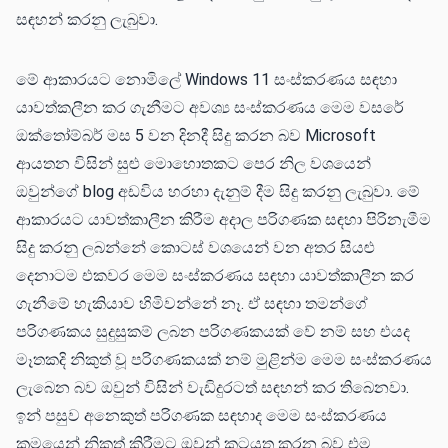
සඳහන් කරනු ලැබුවා.
මේ ආකාරයට නොමිලේ Windows 11 සංස්කරණය සඳහා
යාවත්කලීන කර ගැනීමට අවශ්‍ය සංස්කරණය මෙම වසරේ
ඔක්තෝම්බර් මස 5 වන දිනදී සිදු කරන බව Microsoft
ආයතන විසින් සුළු මොහොතකට පෙර නිල වශයෙන්
ඔවුන්ගේ blog අඩවිය හරහා දැනුම් දීම සිදු කරනු ලැබුවා. මේ
ආකාරයට යාවත්කාලීන කිරීම අදාල පරිගණක සඳහා පිරිනැමීම
සිදු කරනු ලබන්නේ කොටස් වශයෙන් වන අතර සියළු
දෙනාටම එකවර මෙම සංස්කරණය සඳහා යාවත්කාලීන කර
ගැනීමේ හැකියාව හිමිවන්නේ නෑ. ඒ සඳහා තමන්ගේ
පරිගණකය සුදුසුකම් ලබන පරිගණකයක් වේ නම් සහ එයද
මෑතකදි නිකුත් වූ පරිගණකයක් නම් මුළින්ම මෙම සංස්කරණය
ලැබෙන බව ඔවුන් විසින් වැඩිදුරටත් සඳහන් කර තිබෙනවා.
ඉන් පසුව අනෙකුත් පරිගණක සඳහාද මෙම සංස්කරණය
ක්‍රමයෙන් නිකුත් කිරීමට ඔවුන් කටයුතු කරන බව එම