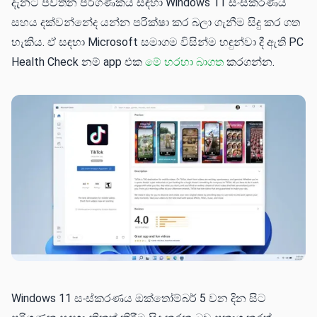
දැනට පවතින පරිගණකය සඳහා Windows 11 සංස්කරණය
සහය දක්වන්නේද යන්න පරික්ෂා කර බලා ගැනීම සිදු කර ගත
හැකිය. ඒ සඳහා Microsoft සමාගම විසින්ම හඳුන්වා දී ඇති PC
Health Check නම් app එක
මේ හරහා බාගත
කරගන්න.
Windows 11 සංස්කරණය ඔක්තෝම්බර් 5 වන දින සිට