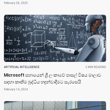
February 28, 2025
ARTIFICIAL INTELLIGENCE
2 MIN READING
Microsoft සහායෙන් ශ්‍රී ලංකාවේ පාසල් විෂය මාලාව
සඳහා කෘතිම බුද්ධිය හඳුන්වාදීමට සැරසෙයි
February 14, 2024