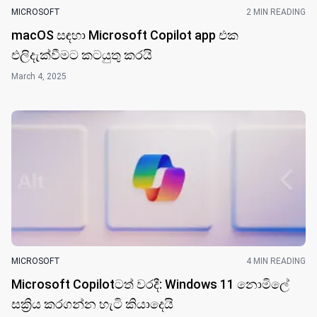
MICROSOFT
2 MIN READING
macOS සඳහා Microsoft Copilot app එක
එලිදැක්වීමට කටයුතු කරයි
March 4, 2025
MICROSOFT
4 MIN READING
Microsoft Copilotටත් වරදී: Windows 11 නොමිලේ
සක්‍රිය කරගන්න හැටි කියාදෙයි