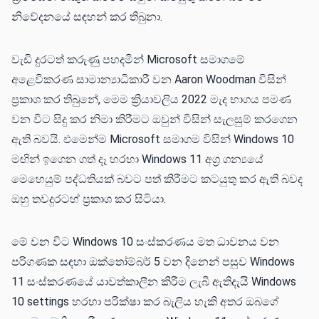
නිවේදනයේ සඳහන් කර තිබුනා.
වැඩි දුරටත් කරුණු පහදමින් Microsoft සමාගමේ
අළෙවිකරණ සාමාන්‍යාධිකාරී වන Aaron Woodman විසින්
ප්‍රකාශ කර තිබුනේ, මෙම ක්‍රියාවලිය 2022 මැද භාගය පමණ
වන විට සිදු කර නිමා කිරීමට ඔවුන් විසින් සැලසුම් කරගෙන
ඇති බවයි. එමෙන්ම Microsoft සමාගම විසින් Windows 10
මඟින් ඉගෙන ගත් දෑ හරහා Windows 11 අග්‍ර ගන්‍යයේ
මෙහෙයුම් පද්ධතියක් බවට පත් කිරීමට කටයුතු කර ඇති බවද
ඔහු තවදුරටහ් ප්‍රකාශ කර සිටියා.
මේ වන විට Windows 10 සංස්කරණය මත ධාවනය වන
පරිගණක සඳහා ඔක්තෝම්බර් 5 වන දිනෙන් පසුව Windows
11 සංස්කරණයේ යාවත්කාලීන කිරීම ලැබී ඇතිදැයි Windows
10 settings හරහා පරික්ෂා කර බැලිය හැකි අතර ඔබගේ