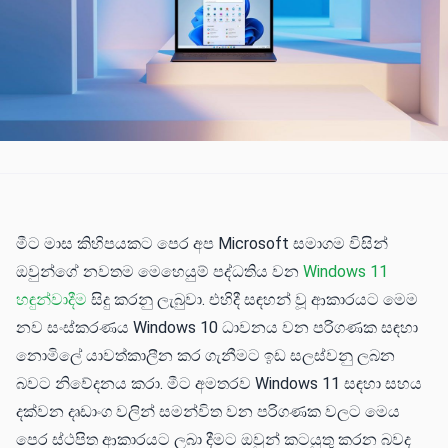
මීට මාස කිහිපයකට පෙර අප Microsoft සමාගම විසින්
ඔවුන්ගේ නවතම මෙහෙයුම් පද්ධතිය වන
Windows 11
හඳුන්වාදීම
සිදු කරනු ලැබුවා. එහිදී සඳහන් වූ ආකාරයට මෙම
නව සංස්කරණය Windows 10 ධාවනය වන පරිගණක සඳහා
නොමිලේ යාවත්කාලීන කර ගැනීමට ඉඩ සලස්වනු ලබන
බවට නිවේදනය කරා. මීට අමතරව Windows 11 සඳහා සහය
දක්වන දෘඩාංග වලින් සමන්විත වන පරිගණක වලට මෙය
පෙර ස්ථපිත ආකාරයට ලබා දීමට ඔවුන් කටයුතු කරන බවද