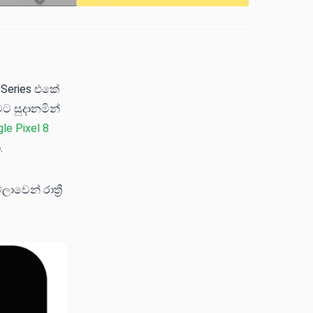
 Series එකේ
ට සුදානමින්
le Pixel 8
.
වෙන් රාත්‍රී