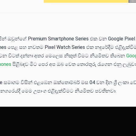
ින් ඔවුන්ගේ Premium Smartphone Series එක වන Google Pixel
s පෙළ සහ නවතම Pixel Watch Series එක නදුරේදීම එළිදැක්වීම
වන විටත් දන්නා අතර මෙලෙස නිකුත් වීමට නියමිතව තිබෙන
Goog
hones
පිළිබඳව මීට පෙර අප ඔබ වෙත තොරතු​රු රැගෙන එනු ලැබුවා
 සමාගම විසින් එළඹෙන ඔක්තොම්බර් මස 04 වන දින ශ්‍රි ලංකා වේලා
 නගරෙය්දී මෙම උපාංග එළිදැක්වීමට නියමිතව පවතිනවා.