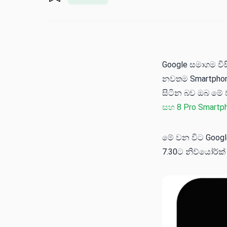
Google සමාගම විස
නවතම Smartphone
සිටින බව ඔබ මේ 
සහ 8 Pro Smartp
මේ වන විට Google
7.30ට නිව්යෝර්ක්