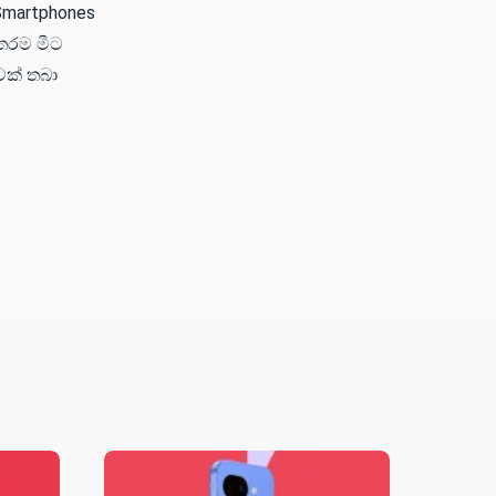
Smartphones
අතරම මීට
වක් තබා