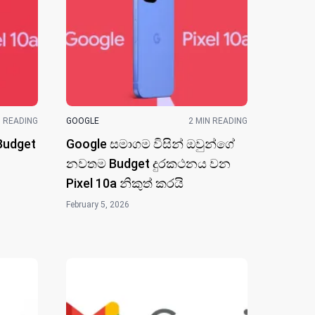
N READING
GOOGLE
2 MIN READING
udget
Google සමාගම විසින් ඔවුන්ගේ
නවත​ම Budget දුරකථනය වන
Pixel 10a නිකුත් කර​යි
February 5, 2026