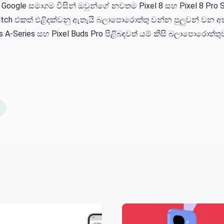
Google සමාගම විසින් ඔවුන්ගේ නවතම Pixel 8 සහ Pixel 8 Pro 
twatch එකත් එළිදක්වනු ඇතැයි බලාපොරොත්තු වන්න පුලුවන් වන 
 A-Series සහ Pixel Buds Pro පිළිබඳවත් යම් කිසි බලාපොරොත්තු