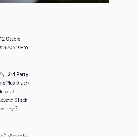
12 Stable
s 9 සහ 9 Pro
වල 3rd Party
 OnePlus 9 හෝ
ide හෝ
වෙතත් Stock
 නොමැති
්පූර්ණයෙන්ම