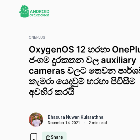
ONEPLUS
OxygenOS 12 හරහා OnePl
ජංගම දුරකතන වල auxiliary
cameras වලට තෙවන පාර්ශ
කැමරා යෙදවුම් හරහා පිවිසීම
අවහිර කර​යි
Bhasura Nuwan Kularathna
December 14, 2021
2 min read
Share