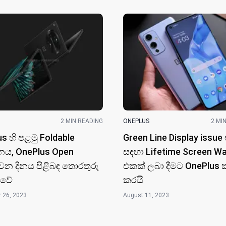
2 MIN READING
ONEPLUS
2 MI
s හි පළමු Foldable
Green Line Display issue
නය, OnePlus Open
සඳහා Lifetime Screen Wa
ව​න දිනය පිළිබඳ තොරතුරු
එකක් ලබා දීමට OnePlus 
 වේ
කර​යි
 26, 2023
August 11, 2023