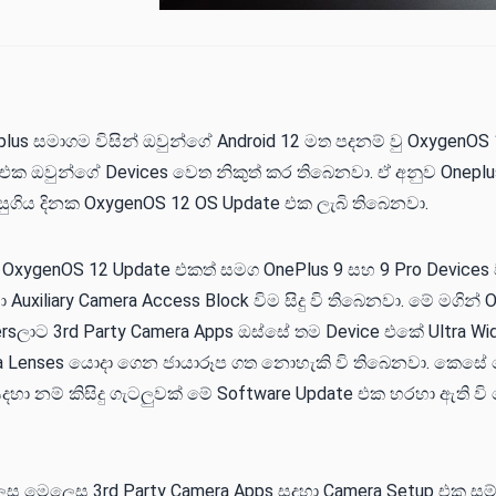
us සමාගම විසින් ඔවුන්ගේ Android 12 මත පදනම් වු OxygenOS 
 එක ඔවුන්ගේ Devices වෙත නිකුත් කර තිබෙනවා. ඒ අනුව Oneplu
සුගිය දිනක OxygenOS 12 OS Update එක ලැබි තිබෙනවා.
xygenOS 12 Update එකත් සමග OnePlus 9 සහ 9 Pro Devices 
 Auxiliary Camera Access Block විම සිදු වි තිබෙනවා. මේ මගින්
ersලාට 3rd Party Camera Apps ඔස්සේ තම Device එකේ Ultra W
a Lenses යොදා ගෙන ජායාරූප ගත නොහැකි වි තිබෙනවා. කෙසේ 
හා නම් කිසිදු ගැටලුවක් මේ Software Update එක හරහා ඇති වි
ස මෙලෙස 3rd Party Camera Apps සදහා Camera Setup එක සම