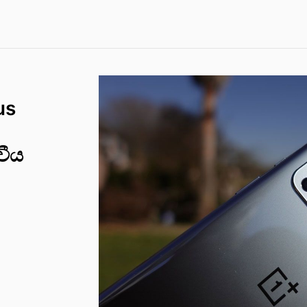
us
වීය