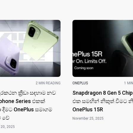
2 MIN READING
ONEPLUS
1 MI
ුරකථන ක්‍රීඩා සඳහාම නව
Snapdragon 8 Gen 5 Chip
phone Series එකක්
එක සමඟින් නිකුත් වීමට න
ා දීමට OnePlus සමාගම
OnePlus 15R
් වේ
November 25, 2025
 20, 2025