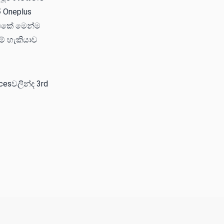
ර Oneplus
 එකේ මෙන්ම
මේ හැකියාව
esවලින්ද 3rd