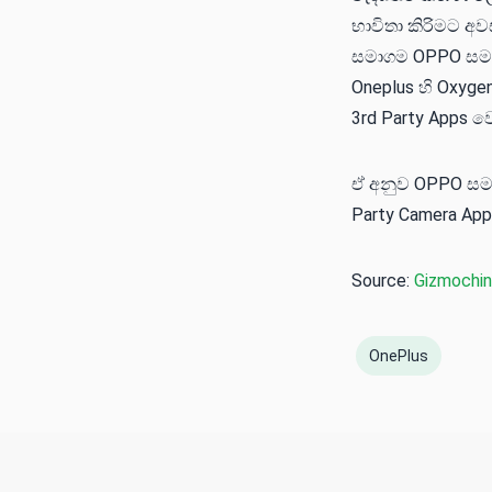
භාවිතා කිරිමට අව
සමාගම OPPO සමා
Oneplus හි Oxyg
3rd Party Apps 
ඒ අනුව OPPO සමා
Party Camera App
Source:
Gizmochi
OnePlus