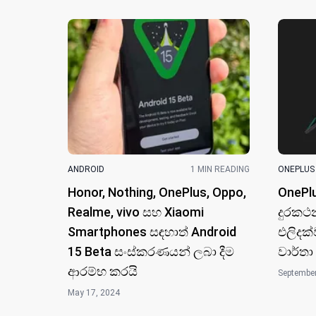
ANDROID
1 MIN READING
ONEPLUS
Honor, Nothing, OnePlus, Oppo,
OnePlu
Realme, vivo සහ Xiaomi
දුරකථ
Smartphones සඳහාත් Android
එලිදක්
15 Beta සංස්කරණයන් ලබා දීම
වාර්තා
ආරම්භ කරයි
September
May 17, 2024