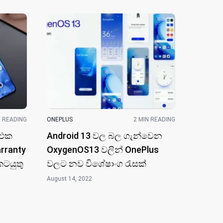
N READING
ONEPLUS
2 MIN READING
 එක
Android 13 වල බල ගැන්වෙන
rranty
OxygenOS13 වලින් OnePlus
කටයුතු
වලට නව විශේෂාංග රැස​ක්
August 14, 2022