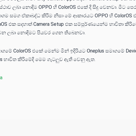
ස්ථාව ලබා නොදිම OPPO හි ColorOS එකේ දි සිදු වෙනවා. මීට පෙ
ගම සමග ඒකාබද්ධ කිරිම නිසා මේ ආකාරයට OPPO හි ColorOS
enOS එක සදහාත් Camera Setup එක සම්පූර්ණයෙන්ම භාවිතා කිරි
වෙන ලබා නොදිමට පියවර ගෙන තිබෙනවා.
ගමේ ColorOS එකේ මෙන්ම මින් ඉදිරියට Oneplus සමාගමේ Devic
s භාවිත කිරිමේදි මෙම ගැටලුව ඇති වෙනු ඇත.
na