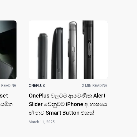
N READING
ONEPLUS
2 MIN READING
set
OnePlus වලටම ආවේණි​ක Alert
ියමිත
Slider වෙනුවට iPhone ආභාෂයෙ​
න් නව Smart Button එක​ක්
March 11, 2025