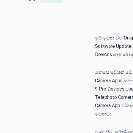
මේ වෙන විට Onepl
Software Update
Devices සදහාත් ප
කෙසේ වෙතත් මේ O
Camera Apps සදහා
9 Pro Devices Us
Telephoto Camer
Camera App එක සද
වෙනවා.
වැදගත්ම කරැණ ලෙ