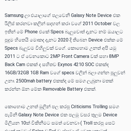
Samsung ලා එයාලාගේ පලවෙනි Galaxy Note Device එක
රිලීස් කරනවා කලින් සදහන් කරා වගේ 2011 October වල
ඉතින් මේ Phone එකේ Specs බැලුවොත් දැනට නම් ඔයාලට
පුදුම හිතෙයි මොකද දැනට 2020 දි තිබෙන Device එක්ක මේ
Specs බැලුවම විහිලුවක් වගේ. කොහොම උනත් අපි යමු
2011 ට ඒ වෙනකොට 2MP Front Camera වක් සහා 8MP
Back Cam එකක් ද සහිතව Exynos 4210 SOC එකක්ද
16GB/32GB 1GB Ram වගේ specs වලින් බලා ගන්න පුලුවන්
උනා. 2500mah battery එකක්ද මේ සමග ලැබුනා මතක්
කරන්න ඕන මේක Removable Battery එකක්.
කොහොම උනත් මුලින් පල කරපු Criticisms Trolling සමග
පැමිනි Galaxy Note Device එක පලමු වසර තුලම Device
මිලියන 10ක් විකිනීමට සමත් වෙනවා ( Troll කරපු සෙට්