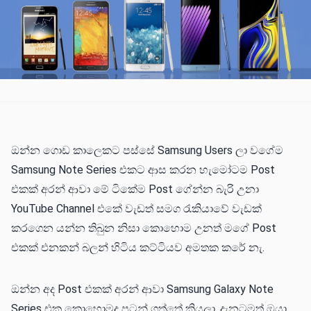
ඔන්න ගොඩ කාලෙකට පස්සේ Samsung Users ලා වගේම
Samsung Note Series එකට ආස කරන හැමෝටම Post
එකක් අරන් ආවා මේ ටිකේම Post ගේන්න බැරි උනා
YouTube Channel එකේ වැඩත් සමග රැකියාවේ වැඩක්
කරගෙන යන්න තිබුන නිසා කොහොම උනත් මගේ Post
එකක් එනකන් බලන් හිටිය කට්ටියව අමතක කරේ නැ.
ඔන්න අද Post එකක් අරන් ආවා Samsung Galaxy Note
Series එක කොහොමද පටන් ගත්තේ කියලා. දැනටමත් ඔයා