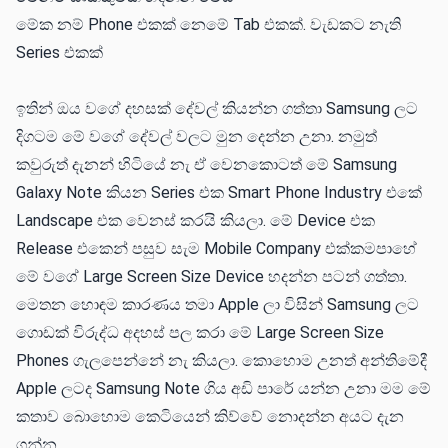
මේක නම් Phone එකක් නෙමේ Tab එකක්. වැඩකට නැති
Series එකක්
ඉතින් ඔය වගේ දහසක් දේවල් කියන්න ගත්තා Samsung ලට
දිගටම මේ වගේ දේවල් වලට මුන දෙන්න උනා. නමුත්
කවුරුත් දැනන් හිටියේ නැ ඒ වෙනකොටත් මේ Samsung
Galaxy Note කියන Series එක Smart Phone Industry එකේ
Landscape එක වෙනස් කරයි කියලා. මේ Device එක
Release එකෙන් පසුව සැම Mobile Company එක්කමපාහේ
මේ වගේ Large Screen Size Device හදන්න පටන් ගත්තා.
මෙතන හොඳම කාරණය තමා Apple ලා විසින් Samsung ලට
ගොඩක් විරුද්ධ අදහස් පල කරා මේ Large Screen Size
Phones ගැලපෙන්නේ නැ කියලා. කොහොම උනත් අන්තිමේදී
Apple ලටද Samsung Note ගිය අඩි පාරේ යන්න උනා මම මේ
කතාව බොහොම කෙටියෙන් කිව්වේ නොදන්න අයට දැන
ගන්න.