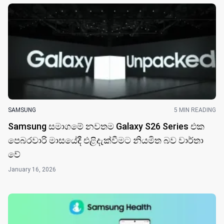
SAMSUNG
5 MIN READING
Samsung සමාගමේ නවතම Galaxy S26 Series එක
පෙබරවාරි මාසයේදී එළිදැක්වීමට නියමිත බව වාර්තා
වේ
January 16, 2026