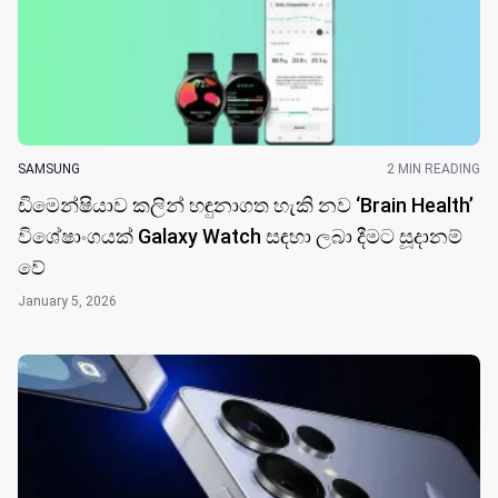
SAMSUNG
2 MIN READING
ඩිමෙන්ෂියාව කලින් හඳුනාගත හැකි නව ‘Brain Health’
විශේෂාංගයක් Galaxy Watch සඳහා ලබා දීමට සූදානම්
වේ
January 5, 2026