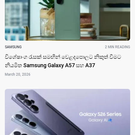
SAMSUNG
2 MIN READING
විශේෂාංග රැසක් සමඟින් වෙළදපොලට නිකුත් වීමට
නියමිත Samsung Galaxy A57 සහ A37
March 20, 2026