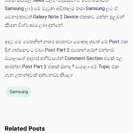
එකේ කටවල් Sales වලින් වැස්සුවා ඒ වෙනකොටත්
Samsung ලා ) මේ වැටුන අඩිතාලම තමා Samsung ලට ඒ
වෙනකොටත් Galaxy Note 2 Device එකකට යන්න පුලුවන්
කියන විශ්වාසය ලබා දුන්නේ.
අදට මම මෙතනින් නතර කරනවා මොකද තවත් මේ Post එක
දිග් ගස්සනවට වඩා Post Part 2 එකෙන් අරන් එන්නම්
ඔයාලාගේ අදහස් අනිවාරෙන් Comment Section එකේ පල
කරන්න Post Part 2 එකක් ඕනද ? ඔයාලා මේ Topic එක
ගැන උනන්දුවක් දක්වනවද කියලා
Samsung
Related Posts