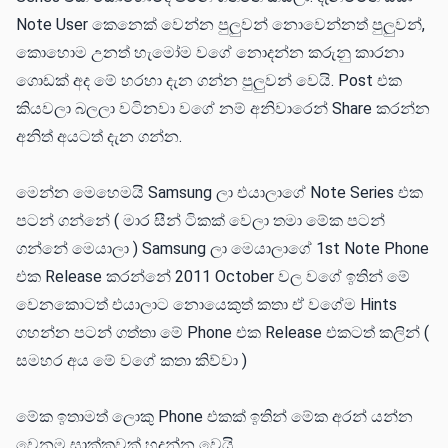
Note User කෙනෙක් වෙන්න පුලුවන් නොවෙන්නත් පුලුවන්,
කොහොම උනත් හැමෝම වගේ නොදන්න කරුනු කාරනා
ගොඩක් අද මේ හරහා දැන ගන්න පුලුවන් වෙයි. Post එක
කියවලා බලලා වටිනවා වගේ නම් අනිවාරෙන් Share කරන්න
අනිත් අයටත් දැන ගන්න.
මෙන්න මෙහෙමයි Samsung ලා එයාලාගේ Note Series එක
පටන් ගන්නේ ( මාර සීන් ටිකක් වෙලා තමා මේක පටන්
ගන්නේ මෙයාලා ) Samsung ලා මෙයාලාගේ 1st Note Phone
එක Release කරන්නේ 2011 October වල වගේ ඉතින් මේ
වෙනකොටත් එයාලාට නොයෙකුත් කතා ඒ වගේම Hints
ගහන්න පටන් ගත්තා මේ Phone එක Release එකටත් කලින් (
සමහර අය මේ වගේ කතා කිව්වා )
මේක ඉතාමත් ලොකු Phone එකක් ඉතින් මේක අරන් යන්න
වෙනම සාක්කුවක් හදන්න වෙයි