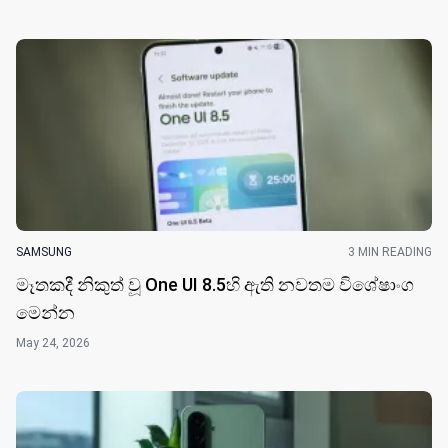
SAMSUNG
3 MIN READING
මෑතකදී නිකුත් ​වූ One UI 8.5හි ඇ​ති නවතම විශේෂාංග
මෙන්න
May 24, 2026