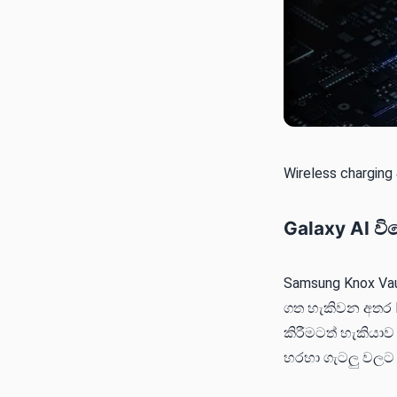
Wireless chargin
Galaxy AI වි
Samsung Knox Va
ගත හැකිවන අතර N
කිරීමටත් හැකියාව
හරහා ගැටලු වලට ව