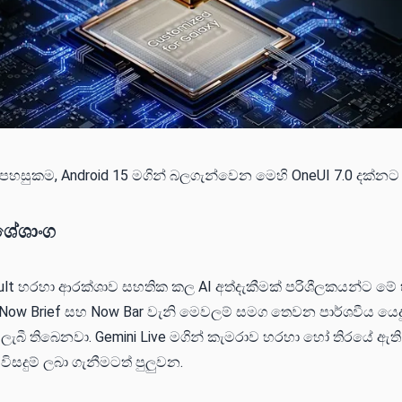
g පහසුකම, Android 15 මගින් බලගැන්වෙන මෙ​හි OneUI 7.0 දක්
ශේශාංග
ult හරහා ආරක්ශාව සහතික කල AI අත්දැකීමක් පරිශීලකයන්ට මේ
ow Brief සහ Now Bar වැනි මෙවලම් සමග තෙවන පාර්ශවීය යෙදුම
 ලැබී තිබෙනවා. Gemini Live මගින් කැමරාව හරහා හෝ තිරයේ ඇත
ිසදුම් ලබා ගැනීමටත් පුලුවන.