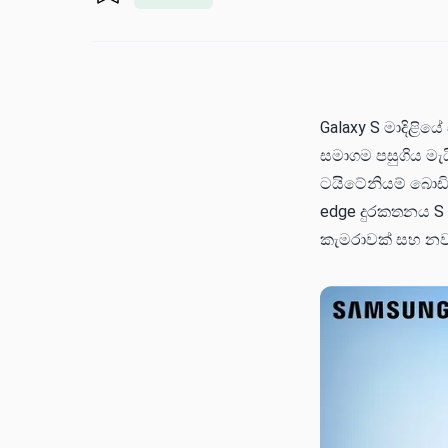
Galaxy S මාදිළි
සමාගම පසුගිය මැය
ටයිටේනියම් බොඩ
edge දුරකතනය S 
කැමරාවක් සහ නව 