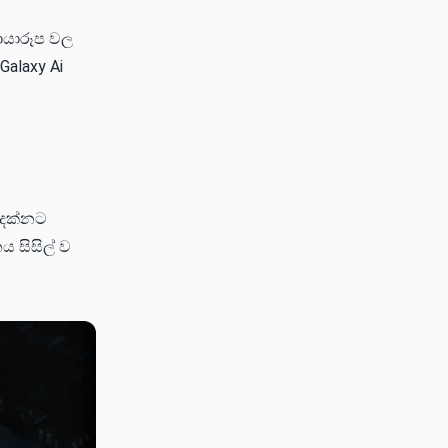
ඡායාරූප වල
alaxy Ai
ම දක්නට
 සිසිල් ව