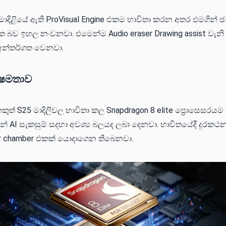
මාදිළියේ ඇති ProVisual Engine එකම භාවිතා කරන අතර එමගින් 
 බව ඉහල නංවනවා. එමෙන්ම Audio eraser Drawing assist වැනි G
 අන්තර්ගත වෙනවා.
්ෂමතාව
කුත් S25 මාදිලිවල භාවිතා කල Snapdragon 8 elite ප්‍රොසෙසරය
 AI සැකසුම් සදහා අවශ්‍ය බලයද ලබා දෙනවා. භාවිතයේදී දුරකථනය
r chamber එකක් යොදාගෙන තිබෙනවා.