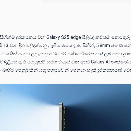
යේ සිහින්ම දුරකථනය වන Galaxy S25 edge පිළිබඳ නවතම තොරතුර
ි 13 වන දින එලිදක්වනු ලැබීය. මෙය ඉතා සිහින්, 5.8mm පමණ ඝ
ි එකකින් සාදන ලද ඉහල මට්ටමේ කාර්යක්ෂමතාවක් ලබාදෙන දුර
මාදිළියේ ඇති පහසුකම් සමග නිකුත් වන අතර Galaxy AI තාක්ෂණය
බාහිර පෙනුමකින් යුතු පහසුවෙන් ගෙනයා හැකි දුරකතනයක් වෙ