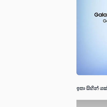
ඉතා සිහින් ශක