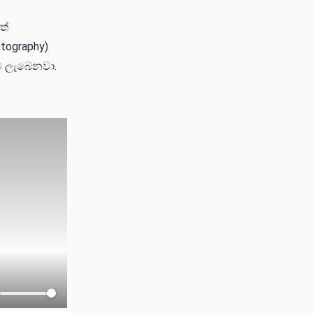
ත්
tography)
ාව ලැබෙනවා.