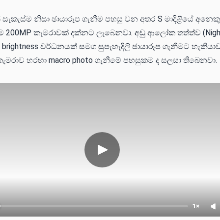
න් සැකැස්ම නිසා ඡායාරූප ගැනීම පහසු වන අතර S මාදිළියේ අනෙකු
 200MP කැමරාවක් දක්නට ලැබෙනවා. අඩු ආලෝක තත්ත්ව (Nigh
 brightness වර්ධනයක් සමග සුපැහැදිලි ඡායාරූප ගැනීමට හැකිය
 කැමරාව හරහා macro photo ගැනීමේ පහසුකම ද සලසා තිබෙනවා.
1×