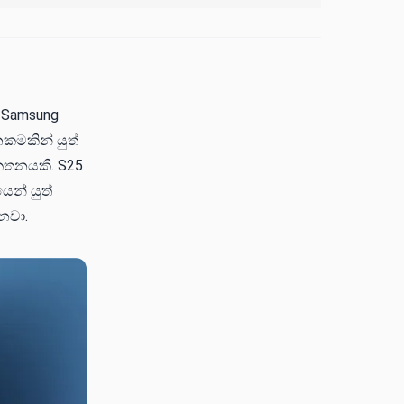
ු Samsung
නකමකින් යුත්
කතනයකි. S25
ෙන් යුත්
නවා.