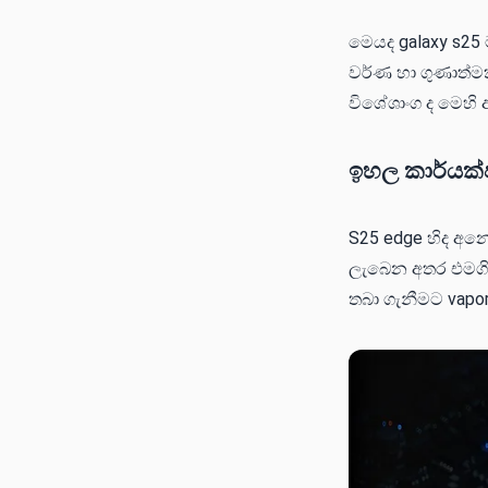
මෙයද galaxy s25 
වර්ණ හා ගුණාත්මක
විශේශාංග ද මෙහි
ඉහල කාර්යක
S25 edge හිද අනෙ
ලැබෙන අතර එමගින්
තබා ගැනීමට vapo