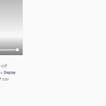
.එහි
 Display
් ඉතා