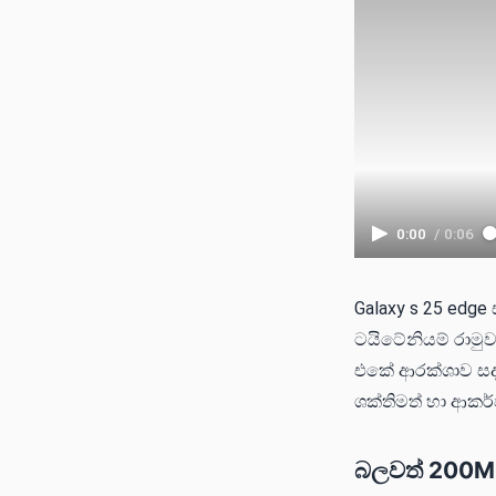
0:00
/
0:06
Galaxy s 25 edge
ටයිටේනියම් රාමු
එකේ ආරක්ශාව සදහා
ශක්තිමත් හා ආකර්
බලවත් 200M