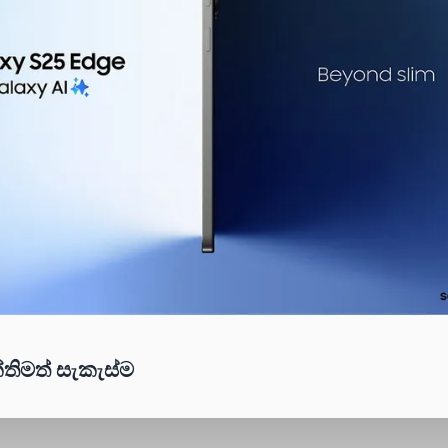
්තිමත් සැකැස්ම