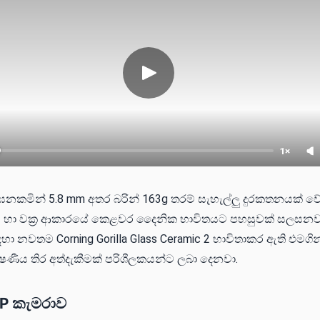
1×
 ඝනකමින් 5.8 mm අතර බරින් 163g තරම් සැහැල්ලු දුරකතනයක් වේ
ව හා වක්‍ර ආකාරයේ කෙළවර දෛනික භාවිතයට පහසුවක් සලසනවා.
 නවතම Corning Gorilla Glass Ceramic 2 භාවිතාකර ඇති එමගින
ෂණීය තිර අත්දැකීමක් පරිශීලකයන්ට ලබා දෙනවා.
P කැමරාව