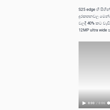
S25 edge හි සිහි
දුරකතනවල මෙන්ම
වලදී 40% කට වැඩි
12MP ultra wide
0:00
/
0:06