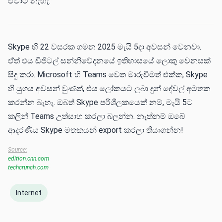
ඒවාට නැහැ.
Skype හි 22 වසරක ගමන 2025 මැයි 5දා අවසන් වෙනවා.
ඒත් එය ඩිජිටල් සන්නිවේදනයේ ඉතිහාසයේ ලොකු වෙනසක්
සිදු කරා. Microsoft හි Teams වෙත මාරුවීමත් එක්ක, Skype
හි යුගය අවසන් වුණත්, එය ලෝකයට ලබා දුන් දේවල් අමතක
කරන්න බැහැ. ඔබත් Skype පරිශීලකයෙක් නම්, මැයි 5ට
කලින් Teams උත්සාහ කරලා බලන්න. නැත්නම් ඔබේ
ආදරණීය Skype මතකයන් export කරලා තියාගන්න!
Source:
edition.cnn.com
techcrunch.com
Internet