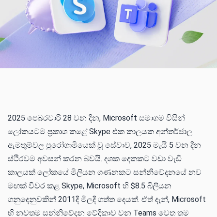
2025 පෙබරවාරි 28 වන දින, Microsoft සමාගම විසින්
ලෝකයටම ප්‍රකාශ කළේ Skype එක කාලයක අන්තර්ජාල
ඇමතුම්වල පුරෝගාමියෙක් වූ සේවාව, 2025 මැයි 5 වන දින
ස්ථිරවම අවසන් කරන බවයි. දශක දෙකකට වඩා වැඩි
කාලයක් ලෝකයේ මිලියන ගණනකට සන්නිවේදනයේ නව
මඟක් විවර කළ Skype, Microsoft හි $8.5 බිලියන
ගනුදෙනුවකින් 2011දී මිලදී ගත්ත දෙයක්. ඒත් දැන්, Microsoft
හි නවතම සන්නිවේදන වේදිකාව වන Teams වෙත තම