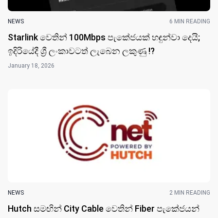
NEWS
6 MIN READING
Starlink වෙතින් 100Mbps පැකේජයක් හඳුන්වා දෙයි;
ඉදිරියේදී ශ්‍රී ලංකාවටත් ලැබෙන ලකුණු !?
January 18, 2026
NEWS
2 MIN READING
Hutch සමඟින් City Cable වෙතින් Fiber පැකේජයන්