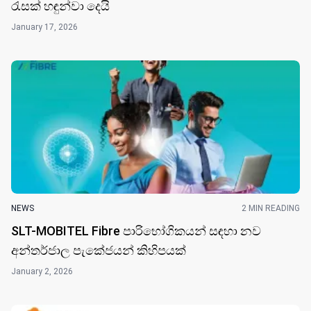
රැසක් හඳුන්වා දෙයි
January 17, 2026
NEWS
2 MIN READING
SLT-MOBITEL Fibre පාරිභෝගිකයන් සඳහා නව
අන්තර්ජාල පැකේජයන් කිහිපයක්
January 2, 2026