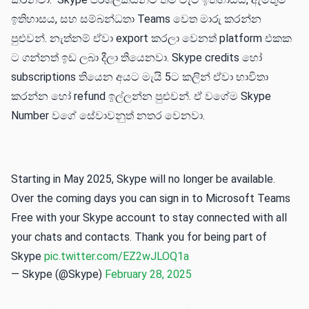
ඉතිහාසය, සහ සම්බන්ධතා Teams වෙත මාරු කරන්න
පුළුවන්. නැත්නම් ඒවා export කරලා වෙනත් platform එකක​
ට ගන්නත් ඉඩ ලබා දී​ලා තියෙනවා. Skype credits හෝ
subscriptions තියෙන අයට මැයි 5ට කලින් ඒවා භාවිතා
කරන්න හෝ refund ඉල්ලන්න පුළුවන්. ඒ වගේ​ම Skype
Number වගේ සේවාවනු​ත් නතර වෙනවා.
Starting in May 2025, Skype will no longer be available.
Over the coming days you can sign in to Microsoft Teams
Free with your Skype account to stay connected with all
your chats and contacts. Thank you for being part of
Skype
pic.twitter.com/EZ2wJLOQ1a
— Skype (@Skype)
February 28, 2025