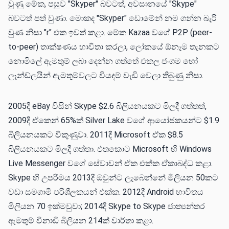
වුණු මේක, පසුව "Skyper" බවටත්, අවසානයේ "Skype"
බවටත් පත් වුණා. මොකද "Skyper" ඩොමේන් නම ගන්න බැරි
වුණ නිසා "r" එක ඉවත් කළා. මේක Kazaa වගේ P2P (peer-
to-peer) තාක්ෂණය භාවිතා කරලා, ලෝකයේ ඕනෑම තැනකට
නොමිලේ ඇමතුම් ලබා දෙන්න ගත්තේ එකල ජංගම හෝ
ලෑන්ඩ්ලයින් ඇමතුම්වලට වියදම් වැඩි වෙලා තිබුණු නිසා.
2005දී eBay විසින් Skype $2.6 බිලියනයකට මිලදී ගත්තත්,
2009දී ඒකෙන් 65%ක් Silver Lake වගේ ආයෝජකයන්ට $1.9
බිලියනයකට විකුණුවා. 2011දී Microsoft ඒක $8.5
බිලියනයකට මිලදී ගත්තා. එතකොට Microsoft හි Windows
Live Messenger වගේ සේවාවන් ඒක එක්ක ඒකාබද්ධ කළා.
Skype හි උපරිමය 2013දී ඔවුන්ට ලැබෙන්​නේ මිලියන 50කට
වඩා සමගාමී පරිශීලකයන් එක්ක. 2012දී Android භාවිතය
මිලියන 70 ඉක්මවුවා; 2014දී Skype to Skype ජාත්‍යන්තර
ඇමතුම් විනාඩි බිලියන 214ක් වාර්තා කළා.