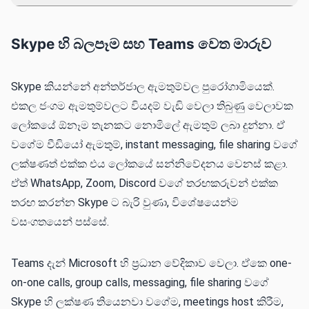
Skype හි බලපෑම සහ Teams වෙත මාරුව
Skype කියන්නේ අන්තර්ජාල ඇමතුම්වල පුරෝගාමියෙක්.
එකල ජංගම ඇමතුම්වලට වියදම් වැඩි වෙලා තිබුණු වෙලාවක
ලෝකයේ ඕනෑම තැනකට නොමිලේ ඇමතුම් ලබා දුන්නා. ඒ
වගේම වීඩියෝ ඇමතුම්, instant messaging, file sharing වගේ
ලක්ෂණත් එක්ක එය ලෝකයේ සන්නිවේදනය වෙනස් කළා.
ඒත් WhatsApp, Zoom, Discord වගේ තරඟකරුව​න් එක්ක
තරඟ කරන්න Skype ට බැරි වුණා, විශේෂයෙන්ම
වසංගතයෙන් පස්සේ.
Teams දැන් Microsoft හි ප්‍රධාන වේදිකාව වෙලා. ඒකෙ one-
on-one calls, group calls, messaging, file sharing වගේ
Skype හි ලක්ෂණ තියෙනවා වගේම, meetings host කිරීම,