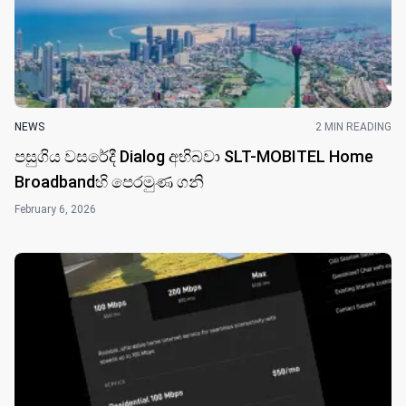
NEWS
2 MIN READING
පසුගිය වසරේදී Dialog අභිබවා SLT-MOBITEL Home
Broadbandහි පෙරමුණ ගනි
February 6, 2026