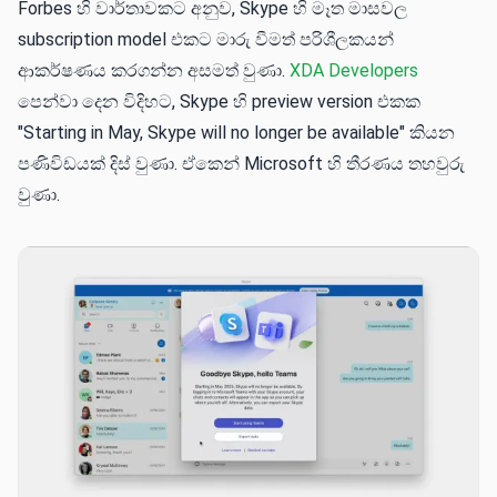
Forbes හි වාර්තාවකට අනුව, Skype හි මෑත මාසවල
subscription model එකට මාරු වීමත් පරිශීලකයන්
ආකර්ෂණය කරගන්න අසමත් වුණා.
XDA Developers
පෙන්වා දෙන විදිහට, Skype හි preview version එකක
"Starting in May, Skype will no longer be available" කියන
පණිවිඩයක් දිස් වුණා. ඒකෙන් Microsoft හි තීරණය තහවුරු
වුණා.