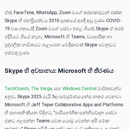
ඒත්, FaceTime, WhatsApp, Zoom වගේ තරඟකරුවන් එක්ක
Skype හි ජනප්‍රියත්වය 2010 දශකයේ අගදී අඩු වුණා. COVID-
19 වසංගතයේදී Zoom වගේ සේවා ඉහළ ගියත්, Skype ඒ තරම්
ඉදිරියට ගියේ නැහැ. Microsoft හි Teams, ව්‍යාපාරික හා
පුද්ගලික භාවිතයට ගැලපෙන වේදිකාවක් Skype වෙනුවට
ඉස්මතු වුණා.
Skype හි අවසානය: Microsoft හි තීරණය
TechCrunch
,
The Verge
, සහ
Windows Central
වාර්තාවන්ට
අනුව, Skype 2025 මැයි 5දා සම්පූර්ණයෙන්ම නතර වෙනවා.
Microsoft හි Jeff Teper Collaborative Apps and Platforms
හි සභාපති කියන විදිහට, "පාරිභෝගික සන්නිවේදන සේවා
එකට ගලපන්න Teams වෙත යොමු වෙන්න අපි මේක
කරනවා." Skype පරිශීලකයන්ට තම චැට් ඉතිහාසය, ඇමතුම්