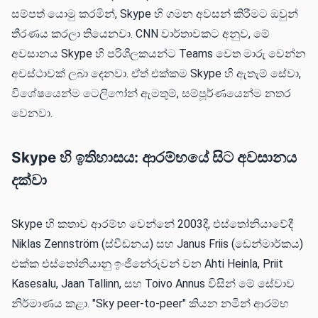
සම්පත් යොමු කරමින්, Skype හි ගමන අවසන් කිරීමට ඔවුන්
තීරණය කරලා තියෙනවා. CNN වාර්තාවකට අනුව, මේ
අවසානය Skype හි පරිශීලකයන්ට Teams වෙත මාරු වෙන්න
අවස්ථාවක් ලබා දෙනවා. ඒත් එක්කම Skype හි ඇතැම් සේවා,
විශේෂයෙන්ම ටෙලිෆෝන් ඇමතුම්, සම්පූර්ණයෙන්ම නතර
වෙනවා.
Skype හි ඉතිහාසය: ආරම්භයේ සිට අවසානය
දක්වා
Skype හි කතාව ආරම්භ වෙන්නේ 2003දී, එස්තෝනියාවේදී
Niklas Zennström (ස්වීඩනය) සහ Janus Friis (ඩෙන්මාර්කය)
එක්ක එස්තෝනියානු ඉංජිනේරුවන් වන Ahti Heinla, Priit
Kasesalu, Jaan Tallinn, සහ Toivo Annus විසින් මේ සේවාව
නිර්මාණය කළා. "Sky peer-to-peer" කියන නමින් ආරම්භ