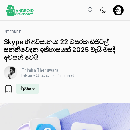
INTERNET
Skype හි අවසානය: 22 වසරක ඩිජිටල්
සන්නිවේදන ඉතිහාසයක් 2025 මැයි මසදී
අවසන් වෙයි
Thimira Thenuwara
February 28, 2025
4 min read
Share