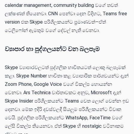
calendar management, community building වගේ තවත්
ලක්ෂණත් තියෙනවා. CNN පෙන්වා දෙන විදිහට, Teams free
version එක Skype පරිශීලකයන්ට ප්‍රමාණවත්—ඒත්
ටෙලිෆෝන් ඇමතුම් වගේ දේවල් නැති වෙනවා.
ව්‍යාපාර හා පුද්ගලයන්ට ව​න බලපෑම
Skype ව්‍යාපාරවලටත් පුද්ගලික භාවිතයටත් ලොකු බලපෑමක්
කළා. Skype Number භාවිතා කළ ව්‍යාපාරික පාර්ශවයන්ට දැන්
Zoom Phone, Google Voice වගේ විකල්ප හොයන්න
වෙනවා. Ars Technica වාර්තාවකට අනුව, Microsoft දැන්
Skype Insider පරිශීලකයන්ට Teams වෙත ලොග් වෙන්න ඉඩ
දෙනවා. මේක ඉදිරි දවස්වලදී සියලුම පරිශීලකයන්ට විවෘත
වෙයි. පුද්ගලික පරිශීලකයන්ට WhatsApp, FaceTime වගේ
ලේසි විකල්ප තියෙනවා. ඒත් Skype හි nostalgic වටිනාකම