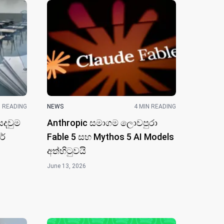
N READING
NEWS
4 MIN READING
ෙදවුම
Anthropic සමාගම ලොවපුරා
රේ
Fable 5 සහ Mythos 5 AI Models
අත්හිටුවයි
June 13, 2026