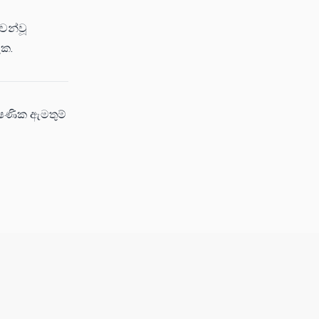
ෙන්වූ
ැක.
ෂණික ඇමතුම්