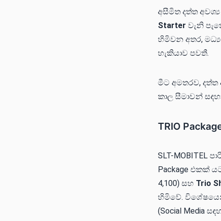
අසීමිත දත්ත අවශ්
Starter
වැනි පැකේ
හිමිවන අතර, මධ්‍යම
හැකියාව පවතී.
මීට අමතරව, දත්ත 
කාල සීමාවන් සඳහා
TRIO Packag
SLT-MOBITEL පා
Package එකක් ය
4,100) සහ
Trio S
හිමිවේ. විශේෂයෙන
(Social Media සඳ