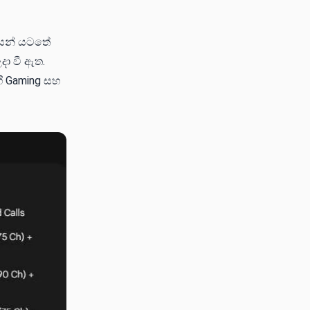
ේගයන් යටතේ
දා වී ඇත.
ී Gaming සහ