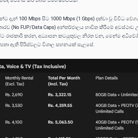
ම්ද වෙනස් කර තිබීම විශේෂත්වයකි.
්ට දැන් 100 Mbps සිට 1000 Mbps (1 Gbps) දක්වා වූ විවිධ ව
 තොරව (No FUP/Data Caps) අන්තර්ජාලය භාවිත කිරීමේ අවස්ථාව උ
ිට රාජකාරි කරන, අධ්‍යාපන කටයුතුවල නිරත වන, මෙන්ම අධිවේග
්‍යතා ඇති පිරිස්වලට විශාල සහනයක් සැලසේ.