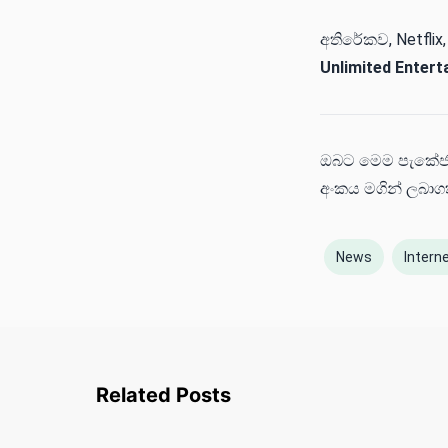
අතිරේකව, Netflix
Unlimited Enter
ඔබට මෙම පැකේජයන
අංකය මගින් ලබාග
News
Intern
Related Posts