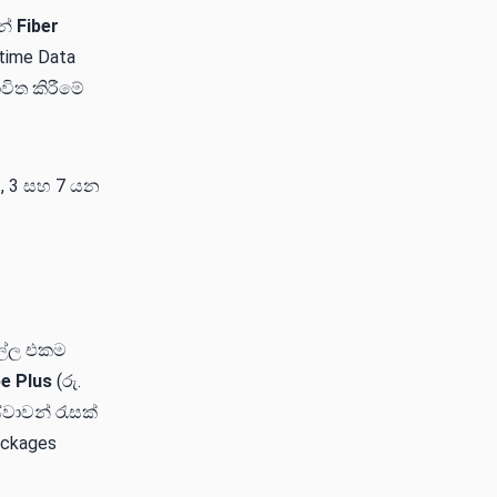
න්
Fiber
time Data
ාවිත කිරීමේ
1, 3 සහ 7 යන
ල්ල එකම
be Plus
(රු.
වාවන් රැසක්
ackages