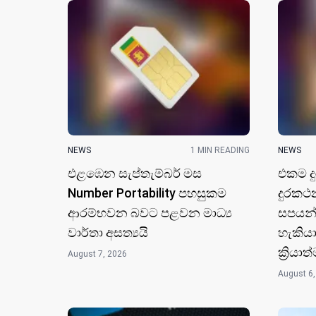
NEWS
1 MIN READING
NEWS
එළඹෙන සැප්තැම්බර් මස
එකම ද
Number Portability පහසුකම
දුරකථ
ආරම්භවන බවට පළවන මාධ්‍ය
සපයන්
වාර්තා අසත්‍යයි
හැකියා
ක්‍රිය
August 7, 2026
August 6,