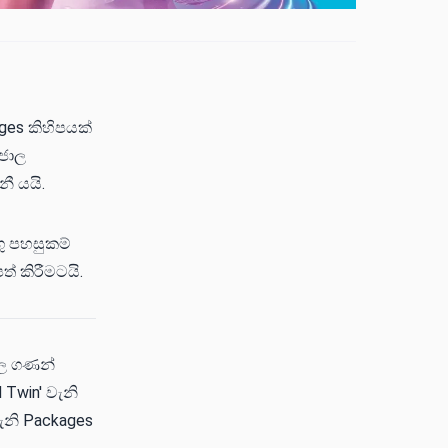
ges කිහිපයක්
්ජාල
ී යයි.
ු පහසුකම්
් කිරීමටයි.
ිල ගණන්
 Twin' වැනි
වැනි Packages