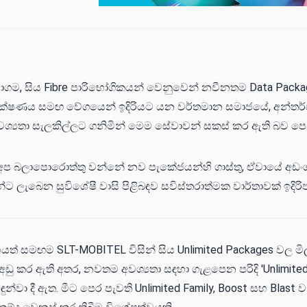
ගම, සිය Fibre පාරිභෝගිකයන් වෙනුවෙන් නවීනතම Data Packa
. තාක්ෂණය සමඟ වේගයෙන් ඉදිරියට යන වර්තමාන සමාජයේ, අන්තර
ශ්‍යතා සැලකිල්ලට ගනිමින් මෙම සේවාවන් සකස් කර ඇති බව පෙන
අප බලාපොරොත්තු වන්නේ නව පැකේජයන්හි ගාස්තු, ඒවායේ අඩංග
 ලැබෙන සුවිශේෂී වාසි පිළිබඳව සවිස්තරාත්මක වාර්තාවක් ඉදිරිපත
් සමඟම SLT-MOBITEL විසින් සිය Unlimited Packages වල ම
අඩු කර ඇති අතර, නවතම අවශ්‍යතා සඳහා ගැළපෙන පරිදි 'Unlimited
න්වා දී ඇත. මීට පෙර පැවති Unlimited Family, Boost සහ Blast 