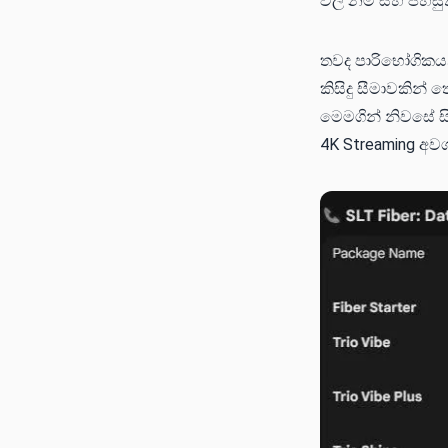
වල නම් සහ පහසුක
තවද පාරිභෝගිකයන
කිසිදු සීමාවකින්
මෙමගින් නිවසේ ස
4K Streaming අවශ