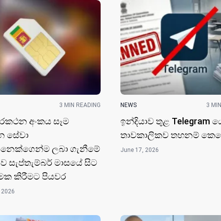
3 MIN READING
NEWS
3 MI
ුරකථන අංකය සෑම
ඉන්දියාව තුළ Telegram ය
න සේවා
තාවකාලිකව තහනම් කෙ
නෙක්ගෙන්ම ලබා ගැනීමේ
June 17, 2026
ව සැප්තැම්බර් මාසයේ සිට
ාත්මක කිරීමට පියවර
 2026