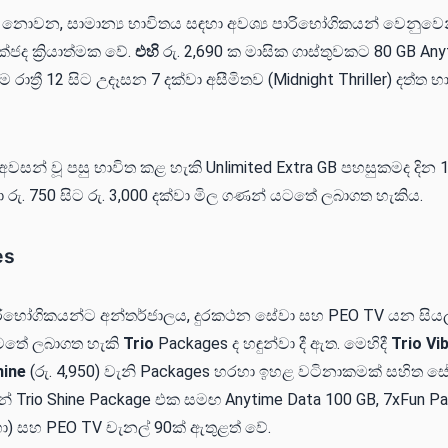
‍ය නොවන, සාමාන්‍ය භාවිතය සඳහා අවශ්‍ය පාරිභෝගිකයන් වෙනුවෙ
ජද ක්‍රියාත්මක වේ.
එහි
රු. 2,690 ක මාසික ගාස්තුවකට 80 GB Any
 රාත්‍රී 12 සිට උදෑසන 7 දක්වා අසීමිතව (Midnight Thriller) දත්ත භ
අවසන් වූ පසු භාවිත කළ හැකි Unlimited Extra GB පහසුකමද දින 
 රු. 750 සිට රු. 3,000 දක්වා මිල ගණන් යටතේ ලබාගත හැකිය.
es
රිභෝගිකයන්ට අන්තර්ජාලය, දුරකථන සේවා සහ PEO TV යන සිය
ටතේ ලබාගත හැකි
Trio
Packages ද හඳුන්වා දී ඇත. මෙහිදී
Trio Vi
hine
(රු. 4,950) වැනි Packages හරහා ඉහළ වටිනාකමක් සහිත සේ
් Trio Shine Package එක සමඟ Anytime Data 100 GB, 7xFun P
හා) සහ PEO TV චැනල් 90ක් ඇතුළත් වේ.