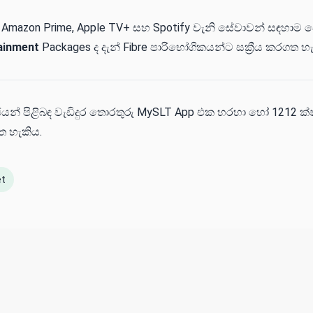
, Amazon Prime, Apple TV+ සහ Spotify වැනි සේවාවන් සඳහාම ව
tainment
Packages ද දැන් Fibre පාරිභෝගිකයන්ට සක්‍රීය කරගත හ
් පිළිබඳ වැඩිදුර තොරතුරු MySLT App එක හරහා හෝ 1212 ක්
ත හැකිය.
et