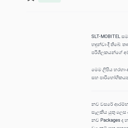
SLT-MOBITEL සමා
හඳුන්වා දී තිබේ
පරිශීලකයන්ගේ අව
මෙම ලිපිය හරහා 
සහ පාරිභෝගිකයන්ට
නව වසරේ ආරම්භයත
සැලකිය යුතු ලෙස 
නව Packages ද හඳු