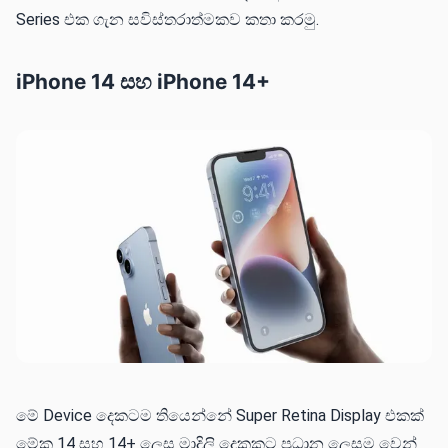
Series එක ගැන සවිස්තරාත්මකව කතා කරමු.
iPhone 14 සහ iPhone 14+
මේ Device දෙකටම තියෙන්නේ Super Retina Display එකක්
මේක 14 සහ 14+ ලෙස මාදිලි දෙකකට ප්‍රධාන ලෙසම වෙන්