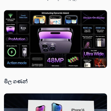
මිල ගණන්