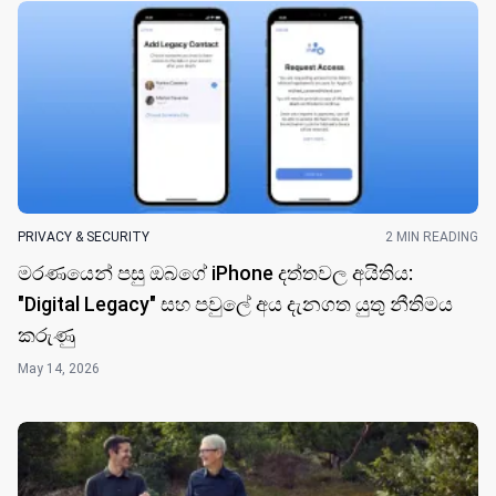
PRIVACY & SECURITY
2 MIN READING
මරණයෙන් පසු ඔබගේ iPhone දත්තවල අයිතිය:
"Digital Legacy" සහ පවුලේ අය දැනගත යුතු නීතිමය
කරුණු
May 14, 2026