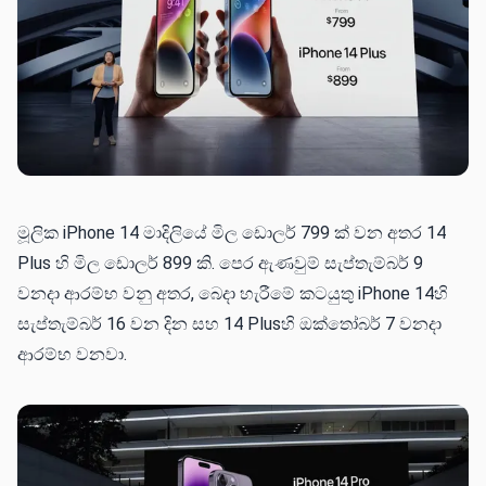
මූලික iPhone 14 මාදිලියේ මිල ඩොලර් 799 ක් වන අතර 14
Plus හි මිල ඩොලර් 899 කි. පෙර ඇණවුම් සැප්තැම්බර් 9
වනදා ආරම්භ වනු අතර, බෙදා හැරීමේ කටයුතු iPhone 14හි
සැප්තැම්බර් 16 වන දින සහ 14 Plusහි ඔක්තෝබර් 7 වනදා
ආරම්භ වනවා.