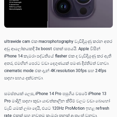
ultrawide cam එක macrophotography වැඩිදියුණු කරන අතර
අඩු ආලෝකයකදී 3x boost එකක් සපයයි. Apple විසින්
iPhone 14 කැමරා පද්ධතියේ flasher එක ද වැඩිදියුණු කර ඇති
අතර, එමඟින් පෙරට වඩා දෙගුණයක් පමණ දීප්තිමත් වනවා.
cinematic mode එක දැන් 4K resolution 30fps සහ 24fps
සඳහා සහය දක්වනවා.
සමස්තයක් ලෙස, iPhone 14 Pro පසුගිය වසරේ iPhone 13
Pro මාදිලි සඳහා කුඩා යාවත්කාලීන කිරීම් වලට වඩා බොහෝ
වැඩි යමක් ලබා දෙයි, එයට 120Hz ProMotion ඉහළ refresh
rate එකක් සහ නවතම කැමරා තුනක් ඇතුළත් වනවා.