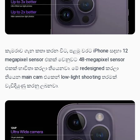
කැමරාව ගැන කතා කරන විට, පළමු වරට iPhone සඳහා 12
megapixel sensor එකක් වෙනුවට 48-megapixel sensor
එකක් භාවිතා කරලා තියෙනවා. මේ redesigned කරලා
තියෙන main cam එකෙන් low-light shooting තරමක්
වැඩිදියුණු කරනු ලබනවා.