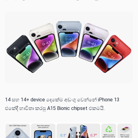
14 සහ 14+ device දෙකේම අඩංගු වෙන්නේ iPhone 13
එකේදී භාවිතා කරපු A15 Bionic chipset එකමයි.