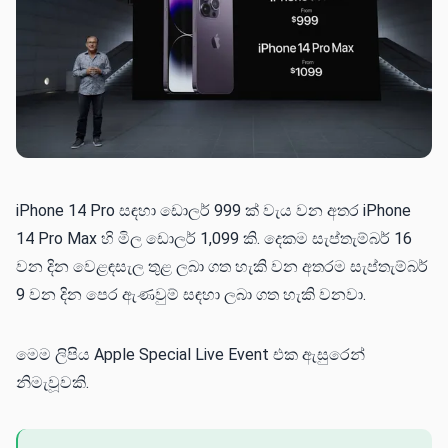
iPhone 14 Pro සඳහා ඩොලර් 999 ක් වැය වන අතර iPhone
14 Pro Max හි මිල ඩොලර් 1,099 කි. දෙකම සැප්තැම්බර් 16
වන දින වෙළඳසැල තුළ ලබා ගත හැකි වන අතරම සැප්තැම්බර්
9 වන දින පෙර ඇණවුම් සඳහා ලබා ගත හැකි වනවා.
මෙම ලිපිය Apple Special Live Event එක ඇසුරෙන්
නිමැවූවකි.