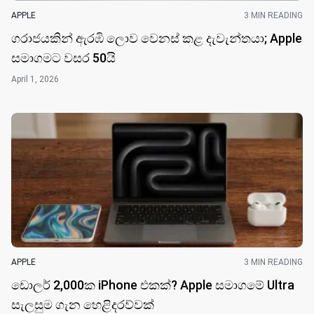
APPLE
3 MIN READING
ගරාජයකින් ඇරඹි ලොව වෙනස් කළ දැවැන්තයා; Apple
සමාගමට වසර 50​යි
April 1, 2026
APPLE
3 MIN READING
ඩොලර් 2,000ක iPhone එකක්? Apple සමාගමේ Ultra
සැලසුම ගැන හෙළිදරව්වක්