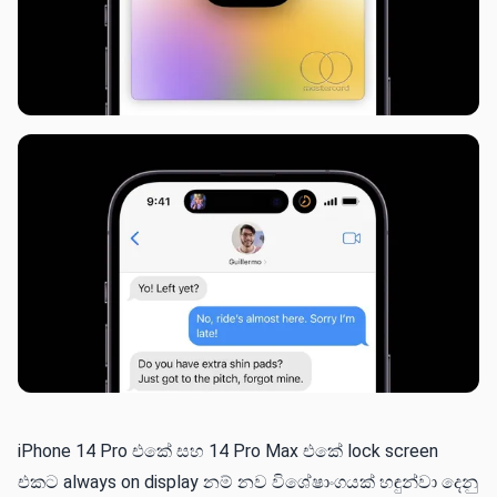
iPhone 14 Pro එකේ සහ 14 Pro Max එකේ lock screen
එකට always on display නම් නව විශේෂාංගයක් හඳුන්වා දෙනු