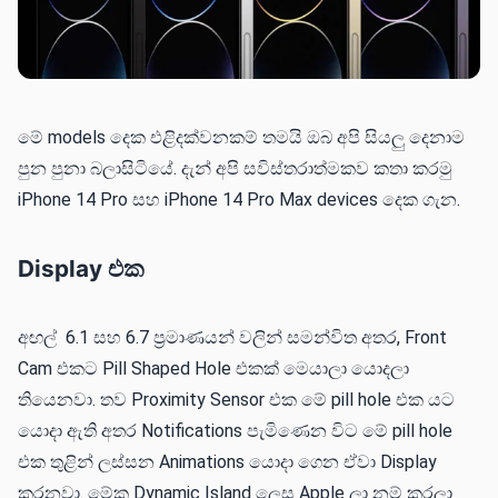
මේ models දෙක එළිදක්වනකම් තමයි ඔබ අපි සියලු දෙනාම
පුන පුනා බලාසිටියේ. දැන් අපි සවිස්තරාත්මකව කතා කරමු
iPhone 14 Pro සහ iPhone 14 Pro Max devices දෙක ගැන.
Display එක
අඟල් 6.1 සහ 6.7 ප්‍රමාණයන් වලින් සමන්විත අතර, Front
Cam එකට Pill Shaped Hole එකක් මෙයාලා යොදලා
තියෙනවා. තව Proximity Sensor එක මේ pill hole එක යට
යොදා ඇති අතර Notifications පැමිණෙන විට මේ pill hole
එක තුළින් ලස්සන Animations යොදා ගෙන ඒවා Display
කරනවා. මේක Dynamic Island ලෙස Apple ලා නම් කරලා