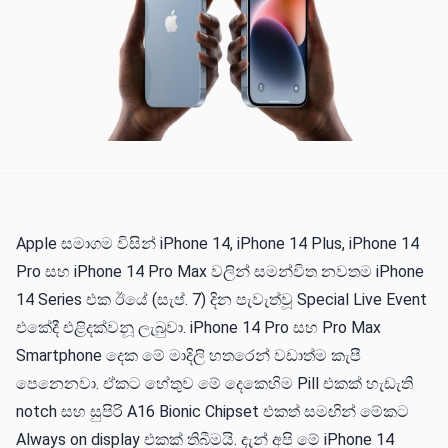
Apple සමාගම විසින් iPhone 14, iPhone 14 Plus, iPhone 14
Pro සහ iPhone 14 Pro Max වලින් සමන්විත නවතම iPhone
14 Series එක ඊයේ (සැප්. 7) දින පැවැත්වූ Special Live Event
එකේදී එළිදක්වනූ ලැබුවා. iPhone 14 Pro සහ Pro Max
Smartphone දෙක මේ මාදිලි හතරෙන් වඩාත්ම කැපී
පෙනෙනවා. ඒකට හේතුව මේ දෙකෙහිම Pill එකක් හැඩැති
notch සහ සුපිරි A16 Bionic Chipset එකත් සමඟින් මේකට
Always on display එකක් තිබීමයි. දැන් අපි මේ iPhone 14