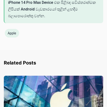
iPhone 14 Pro Max Device එක පිළිබඳ සවිස්තරාත්මක
ලිපියක් Android වැඩකාරයෝ තුළින් ළඟදීම
බලාපොරොත්තු වන්න.
Apple
Related Posts