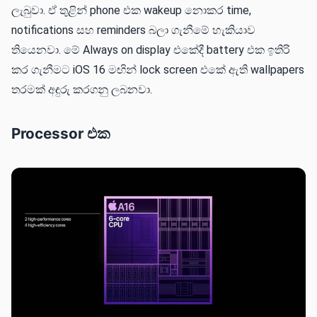
ලැබුවා. ඒ තුළින් phone එක wakeup නොකර time,
notifications සහ reminders බලා ගැනීමේ හැකියාව
තියෙනවා. මේ Always on display එකේදී battery එක ඉතිරි
කර ගැනීමට iOS 16 මඟින් lock screen එකේ ඇති wallpapers
තරමක් අඳුරු කරගනු ලබනවා.
Processor එක