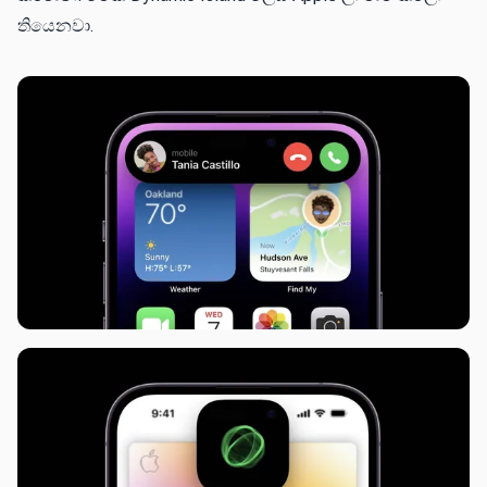
තියෙනවා.