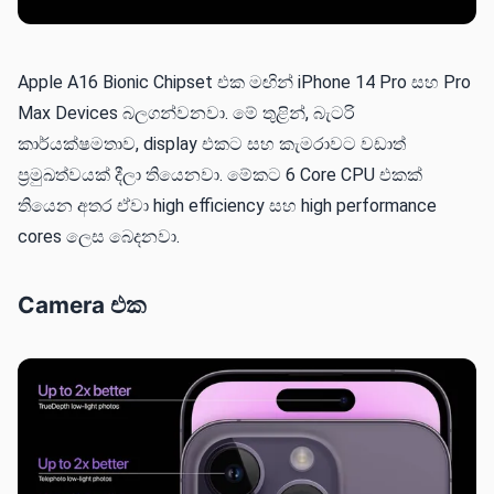
Apple A16 Bionic Chipset එක මඟින් iPhone 14 Pro සහ Pro
Max Devices බලගන්වනවා. මේ තුළින්, බැටරි
කාර්යක්ෂමතාව, display එකට සහ කැමරාවට වඩාත්
ප්‍රමුඛත්වයක් දීලා තියෙනවා. මේකට 6 Core CPU එකක්
තියෙන අතර ඒවා high efficiency සහ high performance
cores ලෙස බෙදනවා.
Camera එක