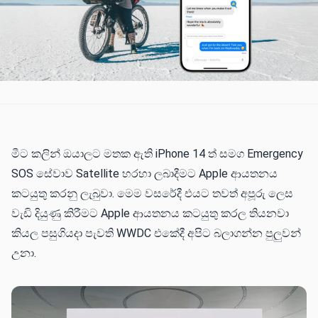
මීට කලින් ඔයාලට මතක ඇති iPhone 14 ත් සමග Emergency
SOS සේවාව Satellite හරහා ලබාදීමට Apple ආයතනය
කටයුතු කරනු ලැබුවා. මෙම වසරේදී එයට තවත් අපූරු ලෙස
වැඩි දියුණු කිරීමට Apple ආයතනය කටයුතු කරල තියනවා
කියල පසුගියදා පැවති WWDC එකේදී අපිට බලාගන්න පුලුවන්
උනා.