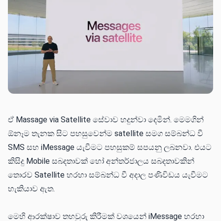
ඒ Massage via Satellite සේවාව හදුන්වා දෙමින්. මෙමගින්
ඕනෑම තැනක සිට පහසුවෙන්ම satellite සමග සම්බන්ධ වී
SMS සහ iMessage යැවීමට පහසුකම් සපයනු ලබනවා. එයට
කිසිදු Mobile සබදතාවක් හෝ අන්තර්ජාලය සබදතාවකින්
තොරව Satellite හරහා සම්බන්ධ වී අදාල පණිවිඩය යැවීමට
හැකියාව ඇත.
මෙහි ආරක්ෂාව තහවුරු කිරීමක් වශයෙන් iMessage හරහා