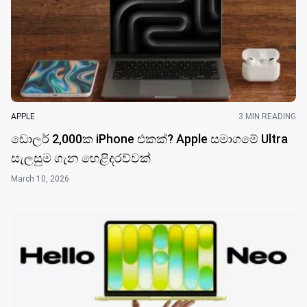
APPLE
3 MIN READING
ඩොලර් 2,000ක iPhone එකක්? Apple සමාගමේ Ultra
සැලසුම ගැන හෙළිදරව්වක්
March 10, 2026