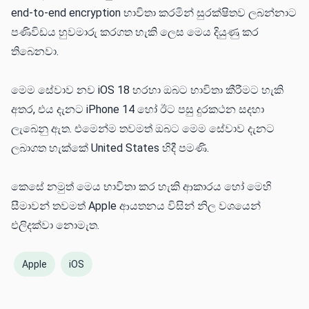
end-to-end encryption භාවිතා කරමින් සුරක්ෂිතව ලබන්නාට
පණිවිඩය හුවමාරු කරගත හැකි ලෙස මෙය දියුණු කර
තිබෙනවා.
මෙම සේවාව නව iOS 18 හරහා ඔබට භාවිතා කීරීමට හැකි
අතර, එය දැනට iPhone 14 හෝ ඊට පසු දුරකථන සදහා
ලැබෙනු ඇත. එමෙන්ම තවමත් ඔබට මෙම සේවාව දැනට
ලබාගත හැක්කේ United States හිදී පමණි.
කෙසේ නමුත් මෙය භාවිතා කර හැකි ආකාරය හෝ මෙහි
සීමාවන් තවමත් Apple ආයතනය විසින් නිල වශයෙන්
එලිදක්වා නොමැත.
Apple
iOS