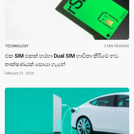
TECHNOLOGY
3 MIN READING
එක SIM එකක් හරහා Dual SIM භාවිතා කිරීමේ නව
තාක්ෂණයක් සොයා ගැ​නේ
February 21, 2024