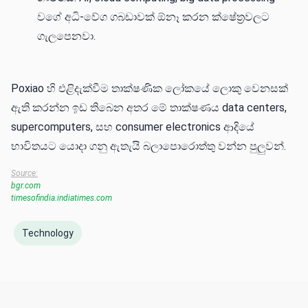
වගේ අධි-වේග ගබඩාවක් ඕනෑ කරන ක්ෂේත්‍රවලට
ගැලපෙනවා.
Poxiao හි එළිදැක්වීම තාක්ෂණික ලෝකයේ ලොකු වෙනසක්
ඇති කරන්න ඉඩ තිබෙන අතර මේ තාක්ෂණය data centers,
supercomputers, සහ consumer electronics ආදියේ
භාවිතයට යොදා ගනු ඇතැයි බලාපොරොත්තු වන්න පුලුවන්.
Source:
bgr.com
timesofindia.indiatimes.com
Technology