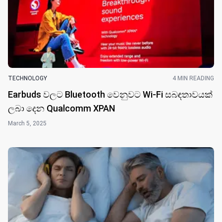
TECHNOLOGY
4 MIN READING
Earbuds වල​ට Bluetooth වෙනුවට Wi-Fi සබඳතාවයක්
ලබා දෙන Qualcomm XPAN
March 5, 2025