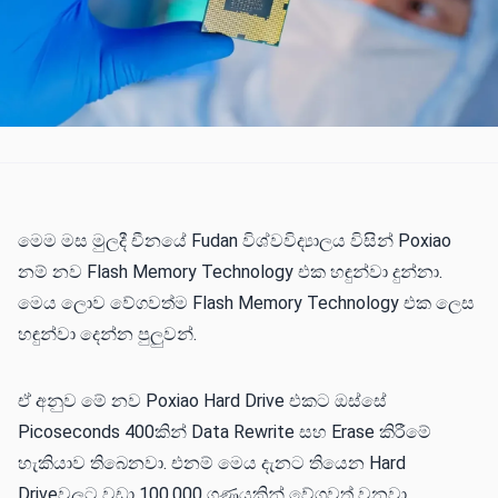
මෙම මස මුලදී චීනයේ Fudan විශ්වවිද්‍යාලය විසින් Poxiao
නම් නව Flash Memory Technology එක හඳුන්වා දුන්නා.
මෙය ලොව වේගවත්ම Flash Memory Technology එක ලෙස
හඳුන්වා දෙන්න පුලුවන්.
ඒ අනුව මේ නව Poxiao Hard Drive එකට ඔස්සේ
Picoseconds 400කින් Data Rewrite සහ Erase කිරීමේ
හැකියාව තිබෙනවා. එනම් මෙය දැනට තියෙන Hard
Driveවලට වඩා 100,000 ගුණයකින් වේගවත් වනවා.