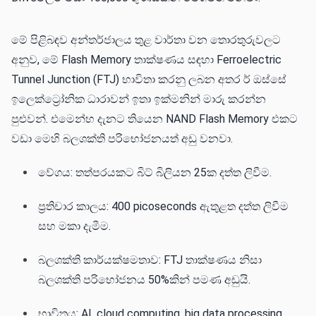
මේ පිළිබඳව අන්තර්ජාලය තුළ වාර්තා වන තොරතුරුවලට
අනුව, මේ Flash Memory තාක්ෂණය සඳහා Ferroelectric
Tunnel Junction (FTJ) භාවිතා කරනු ලබන අතර ර් ඔස්සේ
ඉලෙක්ට්‍රෝනික ධාරාවන් ඉතා ඉක්මනින් මාරු කරන්න
පුළුවන්. එමෙන්හ දැනට තියෙන NAND Flash Memory එකට
වඩා මෙහි බලශක්ති පරිභෝජනයත් අඩු වනවා.
වේගය: තත්පරයකට බිට් බිලියන 25ක දත්ත ලිවීම.
ප්‍රතිචාර කාලය: 400 picoseconds ඇතුළත දත්ත ලිවීම
සහ මකා දැමීම.
බලශක්ති කාර්යක්ෂමතාව: FTJ තාක්ෂණය නිසා
බලශක්ති පරිභෝජනය 50%කින් පමණ අඩුයි.
භාවිතය: AI, cloud computing, big data processing