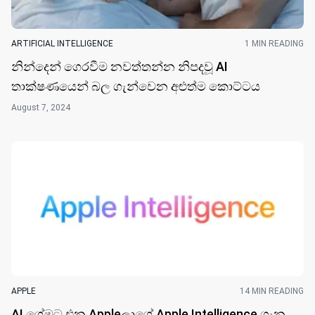
ARTIFICIAL INTELLIGENCE
1 MIN READING
නින්දෙ​න් ගෙරවීම නවත්තන්න නිපදවූ AI
තාක්ෂණයෙන් බල ගැන්වෙන අළුත්ම කොට්ට​ය
August 7, 2024
APPLE
14 MIN READING
AI ගේමට එන Appleලාගේ Apple Intelligence ගැන