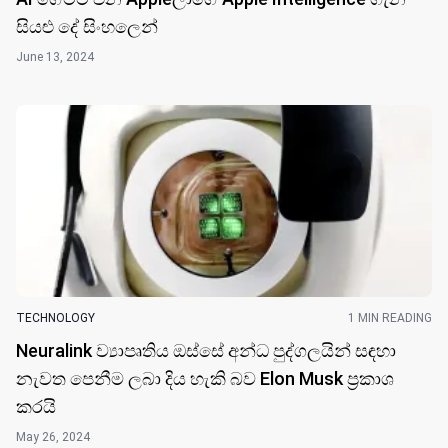
සියළු දේ සිංහලෙ​න්
June 13, 2024
TECHNOLOGY
1 MIN READING
Neuralink ව්‍යාපෘතිය ඔස්සේ අන්ධ පුද්ගලයින් සඳහා
නැවත පෙනීම ලබා දිය හැකි බව Elon Musk ප්‍රකාශ
කරයි
May 26, 2024