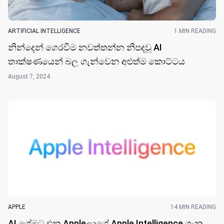
ARTIFICIAL INTELLIGENCE
1 MIN READING
නින්දෙ​න් ගෙරවීම නවත්තන්න නිපදවූ AI
තාක්ෂණයෙන් බල ගැන්වෙන අළුත්ම කොට්ට​ය
August 7, 2024
APPLE
14 MIN READING
AI ගේමට එන Appleලාගේ Apple Intelligence ගැන