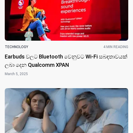
TECHNOLOGY
4 MIN READING
Earbuds වල​ට Bluetooth වෙනුවට Wi-Fi සබඳතාවයක්
ලබා දෙන Qualcomm XPAN
March 5, 2025