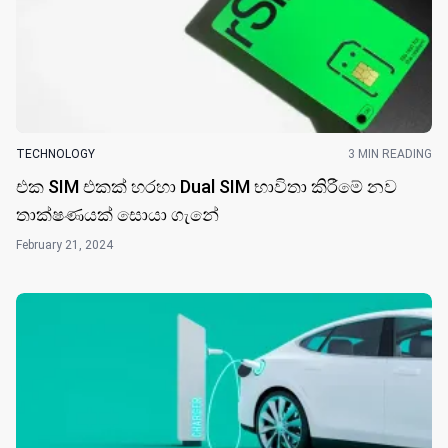
TECHNOLOGY
3 MIN READING
එක SIM එකක් හරහා Dual SIM භාවිතා කිරීමේ නව
තාක්ෂණයක් සොයා ගැ​නේ
February 21, 2024