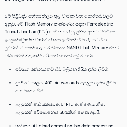
මේ පිළිබඳව අන්තර්ජාලය තුළ වාර්තා වන තොරතුරුවලට
අනුව, මේ Flash Memory තාක්ෂණය සඳහා Ferroelectric
Tunnel Junction (FTJ) භාවිතා කරනු ලබන අතර ර් ඔස්සේ
ඉලෙක්ට්‍රෝනික ධාරාවන් ඉතා ඉක්මනින් මාරු කරන්න
පුළුවන්. එමෙන්හ දැනට තියෙන NAND Flash Memory එකට
වඩා මෙහි බලශක්ති පරිභෝජනයත් අඩු වනවා.
වේගය: තත්පරයකට බිට් බිලියන 25ක දත්ත ලිවීම.
ප්‍රතිචාර කාලය: 400 picoseconds ඇතුළත දත්ත ලිවීම
සහ මකා දැමීම.
බලශක්ති කාර්යක්ෂමතාව: FTJ තාක්ෂණය නිසා
බලශක්ති පරිභෝජනය 50%කින් පමණ අඩුයි.
භාවිතය: AI, cloud computing, big data processing