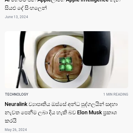
සියළු දේ සිංහලෙ​න්
June 13, 2024
TECHNOLOGY
1 MIN READING
Neuralink ව්‍යාපෘතිය ඔස්සේ අන්ධ පුද්ගලයින් සඳහා
නැවත පෙනීම ලබා දිය හැකි බව Elon Musk ප්‍රකාශ
කරයි
May 26, 2024