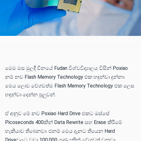
මෙම මස මුලදී චීනයේ Fudan විශ්වවිද්‍යාලය විසින් Poxiao
නම් නව Flash Memory Technology එක හඳුන්වා දුන්නා.
මෙය ලොව වේගවත්ම Flash Memory Technology එක ලෙස
හඳුන්වා දෙන්න පුලුවන්.
ඒ අනුව මේ නව Poxiao Hard Drive එකට ඔස්සේ
Picoseconds 400කින් Data Rewrite සහ Erase කිරීමේ
හැකියාව තිබෙනවා. එනම් මෙය දැනට තියෙන Hard
Driveවලට වඩා 100,000 ගුණයකින් වේගවත් වනවා.