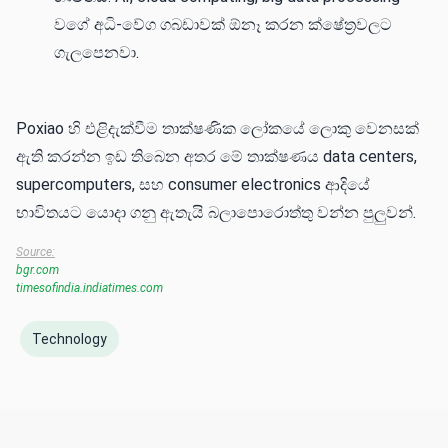
වගේ අධි-වේග ගබඩාවක් ඕනෑ කරන ක්ෂේත්‍රවලට
ගැලපෙනවා.
Poxiao හි එළිදැක්වීම තාක්ෂණික ලෝකයේ ලොකු වෙනසක්
ඇති කරන්න ඉඩ තිබෙන අතර මේ තාක්ෂණය data centers,
supercomputers, සහ consumer electronics ආදියේ
භාවිතයට යොදා ගනු ඇතැයි බලාපොරොත්තු වන්න පුලුවන්.
Source:
bgr.com
timesofindia.indiatimes.com
Technology