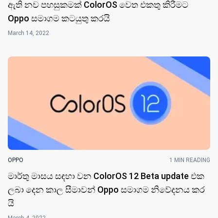
ඇති නව පහසුකමක් ColorOS වෙත එකතු කිරීමට
Oppo සමාගම කටයුතු කර​යි
March 14, 2022
OPPO
1 MIN READING
මාර්තු මාසය සඳහා වන ColorOS 12 Beta update එක
ලබා දෙන කාල සීමාවන් Oppo සමාගම නිවේදනය කර​
යි