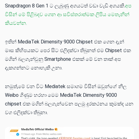
Snapdragon 8 Gen 1 ට ලැබුණු අගයටත් වඩා වැඩි අගයකි.
අප
විසින් මේ පිළිබදව ගෙන ආ සවිස්තරාත්මක ලිපිය මෙතැනින්
කියවන්න.
ඉතින් MediaTek Dimensity 9000 Chipset එක ගෙන දැන්
මාස කිහිපයකට පෙර සිට එලිදක්වා තිබුනත් එම Chipset එක
මගින් බලගැන්වුනු Smartphone එකක් මේ වන තාක් අප
දැකගන්නට නොහැකි උනා.
නමුත්,මේ වන විට Mediatek සමාගම විසින් ඔවුන්ගේ නිල
Weibo ගිණුම හරහා මෙම MediaTek Dimensity 9000
chipset එක මගින් බලගැන්වෙන පලමු දුරකථනය කුමක්ද යන
වග එලිදක්වා තිබුනා.