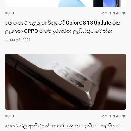
OPPO
2 MIN READING
මේ වසරේ පළමු කාර්තුවේදී ColorOS 13 Update එක
ලැබෙන OPPO ජංගම දුරකථන ලැයිස්තුව මෙන්න
January 9, 2023
OPPO
2 MIN READING
කාමර වල ඇති රහස් කැමරා හදුනා ගැනීමට හැකියාව