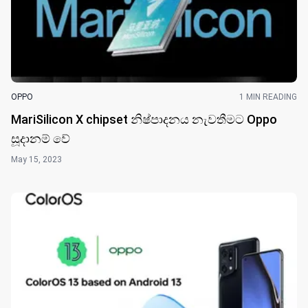
OPPO
1 MIN READING
MariSilicon X chipset නිෂ්පාදනය නැවතීමට Oppo
සූදානම් වේ
May 15, 2023