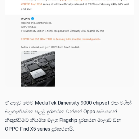
ඒ අනුව මෙම MediaTek Dimensity 9000 chipset එක මගින්
බලගැන්වෙන පළමු දුරකථන වන්නේ Oppo සමාගෙන්
නිකුත්වීමට නියමිත මීලග Flagship දුරකථන මාලාව වන
OPPO Find X5 series දුරකථනයි.