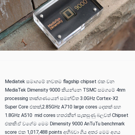
Mediatek සමාගමේ නවතම flagship chipset එක වන
MediaTek Dimensity 9000 කියන්නෙ TSMC සමගමේ 4nm
processing තාක්ශණයෙන් සමන්විත 3.0GHz Cortex-X2
Super Core එකක්,2.85GHz A710 large cores දෙකක් සහ
1.8GHz A510 mid cores හතරකින් සැකසුණු බලවත් Chipset
එකකි.ඒ වගේම මෙම Dimensity 9000 AnTuTu benchmark
score එක 1,017,488 points අභිබවා ගිය අතර මෙම අගය