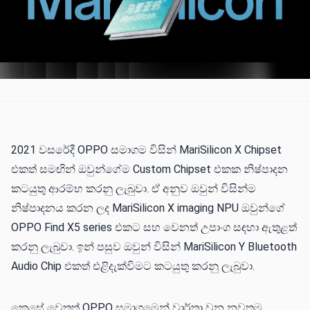
2021 වසරේදී OPPO සමාගම විසින් MariSilicon X Chipset
එකත් සමඟින් ඔවුන්ගේම Custom Chipset එකක නිෂ්පාදන
කටයුතු ආරම්භ කරනු ලැබුවා. ඒ අනුව ඔවුන් විසින්ම
නිෂ්පාදනය කරන ලද MariSilicon X imaging NPU ඔවුන්ගේ
OPPO Find X5 series එකට සහ වෙනත් උපාංග සඳහා ඇතුළත්
කරනු ලැබුවා. ඉන් පසුව ඔවුන් විසින් MariSilicon Y Bluetooth
Audio Chip එකත් එළිදැක්විමට කටයුතු කරනු ලැබුවා.
කෙසේ වෙතත් OPPO සමාගමෙන් වාර්තා වන නවතම