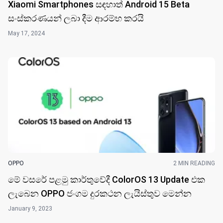
Xiaomi Smartphones සඳහාත් Android 15 Beta
සංස්කරණයන් ලබා දීම ආරම්භ කරයි
May 17, 2024
OPPO
2 MIN READING
මේ වසරේ පළමු කාර්තුවේදී ColorOS 13 Update එක
ලැබෙන OPPO ජංගම දුරකථන ලැයිස්තුව මෙන්න
January 9, 2023