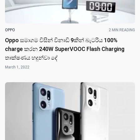
OPPO
2 MIN READING
Oppo සමාගම විසින් විනා​ඩි 9කින් බැටරිය 100%
charge කරන 240W SuperVOOC Flash Charging
තාක්ෂණය හදුන්වා ​දේ
March 1, 2022