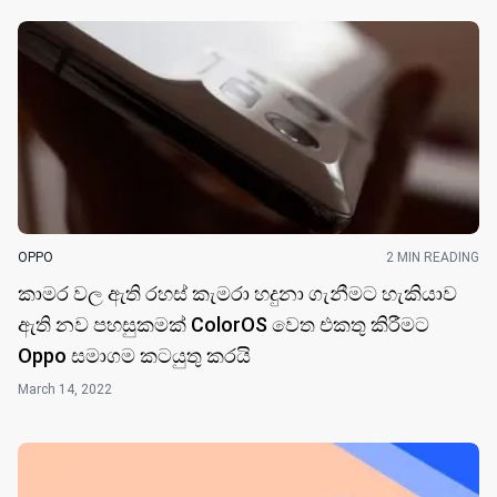
OPPO
2 MIN READING
කාමර වල ඇති රහස් කැමරා හදුනා ගැනීමට හැකියාව
ඇති නව පහසුකමක් ColorOS වෙත එකතු කිරීමට
Oppo සමාගම කටයුතු කර​යි
March 14, 2022