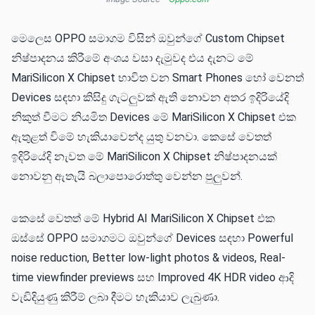
මෙලෙස OPPO සමාගම විසින් ඔවුන්ගේ Custom Chipset
නිෂ්පාදනය කිරීමේ අංශය වසා දැමුවද එය දැනට මේ
MariSilicon X Chipset භාවිත වන Smart Phones හෝ වෙනත්
Devices සඳහා කිසිදු ගැටලුවක් ඇති නොවන අතර ඉදිරියේදි
නිකුත් වීමට නියමිත Devices මේ MariSilicon X Chipset එක
ඇතුළත් විමේ හැකියාවෙන්ද යුතු වනවා. කෙසේ වෙතත්
ඉදිරියේදි නැවත මේ MariSilicon X Chipset නිෂ්පාදනයක්
නොවනු ඇතැයි බලාපොරොත්තු වෙන්න පුලුවන්.
කෙසේ වෙතත් මේ Hybrid AI MariSilicon X Chipset එක
ඔස්සේ OPPO සමාගමට ඔවුන්ගේ Devices සඳහා Powerful
noise reduction, Better low-light photos & videos, Real-
time viewfinder previews සහ Improved 4K HDR video ආදි
වැඩිදියුණු කිරීම් ලබා දීමට හැකියාව ලැබුණා.