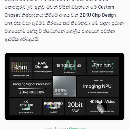
තොරතුරුවලට අනුව ඔවුන් විසින් ඔවුන්ගේ මේ Custom
Chipset නිෂ්පාදනය කිරීමේ අංශය වන ZEKU Chip Design
Unit එක වසා දැමීමට තීරණය කර තිබෙනවා. මේ සඳහා ප්‍රධාන
වශයෙන්ම හේතු වී තිබෙන්නේ ගෝලිය වශයෙන් පවතින
ආර්ථික අර්බුදයයි.
Image Source -
Oppo.com