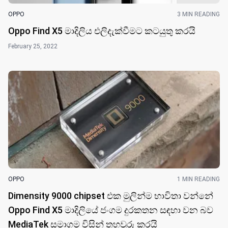
OPPO
3 MIN READING
Oppo Find X5 මාදිලිය එලිදැක්වීමට කටයුතු කරයි
February 25, 2022
OPPO
1 MIN READING
Dimensity 9000 chipset එක මුලින්ම භාවිතා වන්නේ
Oppo Find X5 මාදිලියේ ජංගම දුරකතන සඳහා ව​න බව
MediaTek සමාගම විසින් තහවුරු කර​යි