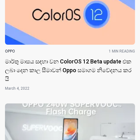
OPPO
1 MIN READING
මාර්තු මාසය සඳහා වන ColorOS 12 Beta update එක
ලබා දෙන කාල සීමාවන් Oppo සමාගම නිවේදනය කර​
යි
March 4, 2022