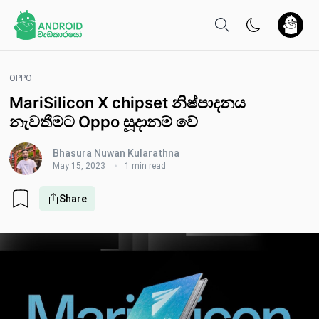
OPPO
MariSilicon X chipset නිෂ්පාදනය
නැවතීමට Oppo සූදානම් වේ
Bhasura Nuwan Kularathna
May 15, 2023
1 min read
Share