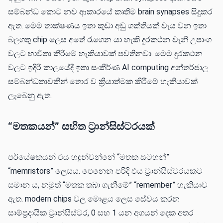
සම්බන්ධ කොට නව ආකාරයේ කෘතිම brain synapses සිදුකර
ඇත. මෙම තාක්ෂණය ඉතා කුඩා අඩු ශක්තියක් වැය වන ඉතා
බලගතු chip ලෙස අතේ රැගෙන යා හැකි දුරකථන වැනි උපාංග
වලට භාවිතා කිරීමේ හැකියාවක් පවතිනවා. මෙම දුරකථන
වලට ඉදිරි කාලයේදී ඉතා සංකීර්ණ AI computing අන්තර්ජාල
සම්බන්ධතාවකින් තොර ව ක්‍රියාත්මක කිරීමේ හැකියාවක්
ලැබෙනු ඇත.
“මතකයන්” සහිත ට්‍රාන්සිස්ටරයක්
පර්යේෂකයන් එය හඳුන්වන්නේ “මතක සටහන්”
“memristors” ලෙසය. පෙනෙන පරිදි එය ට්‍රාන්සිස්ටරයකට
සමාන ය, නමුත් “මතක තබා ගැනීමේ” “remember” හැකියාව
ඇත. modern chips වල මොළය ලෙස සේවය කරන
සාම්ප්‍රදායික ට්‍රාන්සිස්ටර, 0 සහ 1 යන අගයන් දෙක අතර