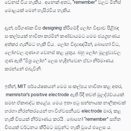
වෙනස් විය හැකිය . අනෙක් අතට, “remember” වලට මිනිස්
මොළයක් මෙන් හැසිරවිය හැකිය.
දැන්, පරිගණක චිප designing කිරීමේදී ලෝහ විද්‍යාව පිළිබඳ
සංකල්පයක් භාවිතා කරමින් කණ්ඩායමට මෙම ජයග්‍රහණය
අත්කර ගැනීමට හැකි විය . ලෝහ විද්‍යාඥයින්, බොහෝ විට,
ලෝහවල ගුණාංග වෙනස් කළ යුතුය. බහු ලෝහ මූලද්‍රව්‍යවල
ගුණ ඇති “මිශ්‍ර ලෝහ” ලෙස හැඳින්වෙන ඒවා නිර්මාණය
කරන්නේ එබැවිනි.
ඉතින්, MIT පර්යේෂකයන් මෙම සංකල්පය භාවිතා කළ අතර,
memristor’s positive electrode ඇති රිදී තවත් මූලද්රව්යයක්
සමඟ ඒකාබද්ධ කළේය. මෙය ඉතා පටු සන්නායක නාලිකාවක්
හරහා නිරන්තරයෙන් හා විශ්වසනීයව electrode මාරු කළ
හැකි චිපයක් නිර්මාණය කරයි . බොහෝ “remember” සහිත
චිපයක් වර්ධනය කිරීමට ඔවුන්ට හැකි වූයේ එලෙස ය.