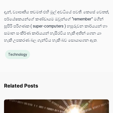
දැන්, ව්‍යාපෘතිය තවමත් එහි මුල් අවධියේ පවතී. කෙසේ වෙතත්,
පර්යේෂකයන්ගේ කණ්ඩායම ඔවුන්ගේ “remember” මගින්
සුපිරි පරිගණක ( super-computers ) හසුරුවන කාර්යයන් හා
සමාන සංකීර්ණ කාර්යයන් හැසිරවිය හැකි අතින් ගෙන යා
හැකි උපකරණ බල ගැන්විය හැකි බව සොයාගෙන ඇත.
Technology
Related Posts