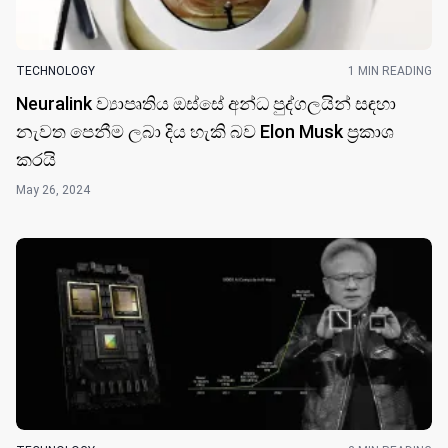
TECHNOLOGY
1 MIN READING
Neuralink ව්‍යාපෘතිය ඔස්සේ අන්ධ පුද්ගලයින් සඳහා
නැවත පෙනීම ලබා දිය හැකි බව Elon Musk ප්‍රකාශ
කරයි
May 26, 2024