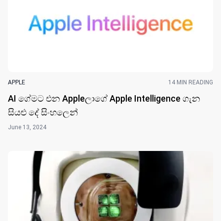
APPLE
14 MIN READING
AI ගේමට එන Appleලාගේ Apple Intelligence ගැන
සියළු දේ සිංහලෙ​න්
June 13, 2024