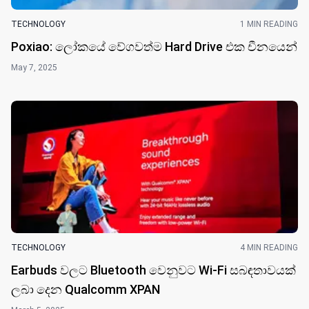
TECHNOLOGY
1 MIN READING
Poxiao: ලෝකයේ වේගවත්ම Hard Drive එක චීනයෙන්
May 7, 2025
TECHNOLOGY
4 MIN READING
Earbuds වල​ට Bluetooth වෙනුවට Wi-Fi සබඳතාවයක්
ලබා දෙන Qualcomm XPAN