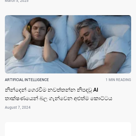
March 5, 2025
ARTIFICIAL INTELLIGENCE
1 MIN READING
නින්දෙ​න් ගෙරවීම නවත්තන්න නිපදවූ AI
තාක්ෂණයෙන් බල ගැන්වෙන අළුත්ම කොට්ට​ය
August 7, 2024