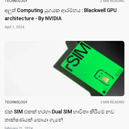
TECHNOLOGY
2 MIN READING
අලුත් Computing යුගයක ආරම්භය : Blackwell GPU
architecture - By NVIDIA
April 1, 2024
TECHNOLOGY
3 MIN READING
එක SIM එකක් හරහා Dual SIM භාවිතා කිරීමේ නව
තාක්ෂණයක් සොයා ගැ​නේ
February 21, 2024