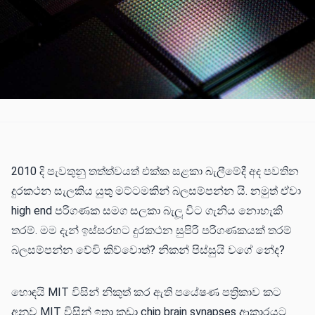
2010 දි පැවතුනු තත්ත්වයත් එක්ක සළකා බැලීමේදී අද පවතින
දුරකථන සැලකිය යුතු මට්ටමකින් බලසම්පන්න යි. නමුත් ඒවා
high end පරිගණක සමග සලකා බැලූ විට ගැනිය නොහැකි
තරම්. මම දැන් ඉස්සරහට දුරකථන සුපිරි පරිගණකයක් තරම්
බලසම්පන්න වේවි කිව්වොත්? නිකන් පිස්සුයි වගේ නේද?
හොඳයි MIT විසින් නිකුත් කර ඇති පයේෂණ පත්‍රිකාව කට
අනුව MIT විසින් ඉතා කුඩා chip brain synapses ආකාරයට