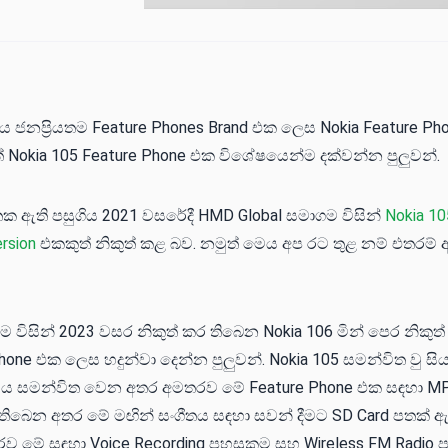
තිශය ජනප්‍රියතම Feature Phones Brand එක ලෙස Nokia Feature P
නුත් Nokia 105 Feature Phone එක විශේෂයෙන්ම දක්වන්න පුලුවන්.
ඇති පසුගිය 2021 වස⁣රේදී HMD Global සමාගම විසින්
Nokia 10
rsion
එකකුත් නිකුත් කළ බව. නමුත් මෙය අප රට තුළ නම් එතරම් 
 විසින් 2023 වසර නිකුත් කර තිබෙන Nokia 106 මින් පෙර නිකුත් 
Phone එක ලෙස හදුන්වා දෙන්න පුලුවන්. Nokia 105 සමන්විත වු සි
ෙය සමන්විත වෙන අතර අමතරව මේ Feature Phone එක සඳහා MP
තිබෙන අතර මේ මඟින් සංගීතය සඳහා සවන් දීමට SD Card පතක් ඇත
ව මේ සඳහා Voice Recording පහසුකම සහ Wireless FM Radio 