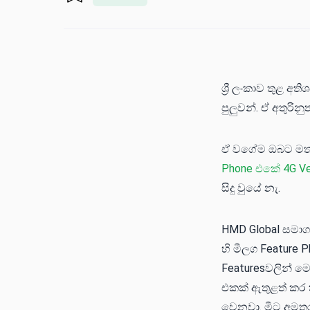
ශ්‍රී ලංකාව තුළ අ
පුලුවන්. ඒ අතුරි
ඒ වගේම ඔබට මතක 
Phone එකේ 4G Ve
සිදු වුයේ නැ.
HMD Global සමාගම
හි මීලග Feature 
Featuresවලින් ම
එකක් ඇතුළත් කර 
වෙනවා. මීට අමතර