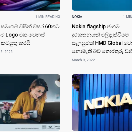
1 MIN READING
NOKIA
1 MI
 සමාගම විසින් වසර 60කට
Nokia flagship ජංගම
තම Logo එක වෙනස්
දුරකතනයක් එලිදැක්වීමේ
 කටයුතු කරයි
සැලසුමක් HMD Global ව
නොමැති බව තොරතුරු වාර්
28, 2023
March 9, 2022