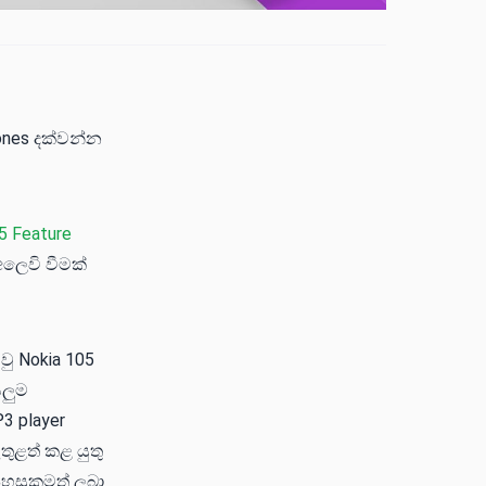
hones දක්වන්න
5 Feature
අලෙවි වීමක්
වු Nokia 105
යලුම
3 player
ුළත් කළ යුතු
පහසුකමත් ලබා