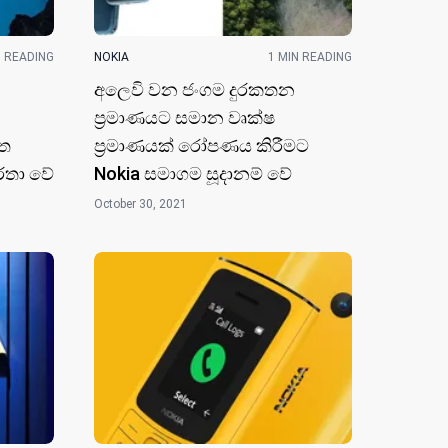
N READING
NOKIA
1 MIN READING
අලෙවි වන ජංගම දුරකතන
ප්‍රමාණයට සමාන වෘක්ෂ
ෙත
ප්‍රමාණයක් රෝපණය කිරීමට
තා ​වේ
Nokia සමාගම සූදානම් වේ
October 30, 2021