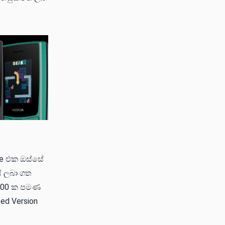
one එක ඔස්සේ
ේ ලබා ගත
 500 ක පමණ
ed Version