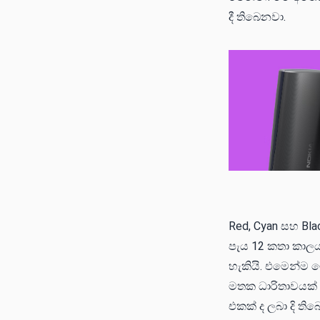
දී තිබෙනවා.
Red, Cyan සහ Bla
පැය 12 කතා කාලය
හැකියි. එමෙන්ම 
මතක ධාරිතාවයක් ද
එකක් ද ලබා දි ති