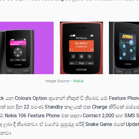
Image Source -
Nokia
ck යන Colours Option තුනෙන් නිකුත් වී තිබෙව මේ Feature Ph
ක් සහ දින 22 පමණ Standby කාලයක් එක Charge කිරීමක් ඔස්ස
මේ Nokia 106 Feature Phone එක සඳහා Contact 2,000 සහ SMS
 ලබා දී තිබෙනවා. ඒ වගේම සුපුරුදු පරිදි Snake Game එකේ Updat
බෙනවා.