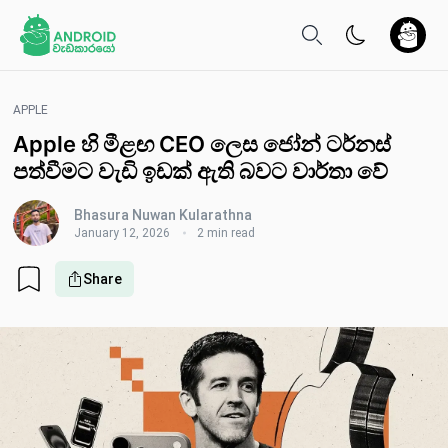
APPLE
Apple හි මීළඟ CEO ලෙස ජෝන් ටර්නස්
පත්වීමට වැඩි ඉඩක් ඇති බවට වාර්තා වේ
Bhasura Nuwan Kularathna
January 12, 2026
2 min read
Share