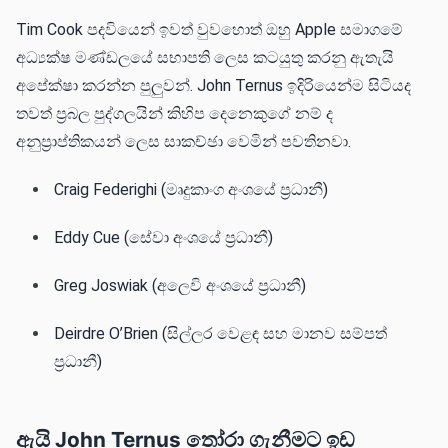
Tim Cook පදවියෙන් ඉවත් වුවහොත් ඔහු Apple සමාගමේ
අධ්‍යක්ෂ මණ්ඩලයේ සභාපති ලෙස කටයුතු කරනු ඇතැයි
අපේක්ෂා කරන්න පුලුවන්. John Ternus ඉදිරියෙන්ම සිටියද
තවත් ප්‍රබල පුද්ගලයින් කිහිප දෙනෙකුගේ නම් ද
අනුප්‍රාප්තිකයන් ලෙස සාකච්ඡා වෙමින් පවතිනවා.
Craig Federighi (මෘදුකාංග අංශයේ ප්‍රධානී)
Eddy Cue (සේවා අංශයේ ප්‍රධානී)
Greg Joswiak (අලෙවි අංශයේ ප්‍රධානී)
Deirdre O’Brien (සිල්ලර වෙළඳ සහ මානව සම්පත්
ප්‍රධානී)
ඇයි John Ternus තෝරා ගැනීමට ඉඩ