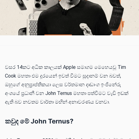
වසර 14කට අධික කාලයක් Apple සමාගම මෙහෙයවූ Tim
Cook මහතා එම දූරයෙන් ඉවත් වීමට සූදානම් වන බවත්,
ඔහුගේ අනුප්‍රාප්තිකයා ලෙස වර්තමාන දෘඩාංග ඉංජිනේරු
අංශයේ ප්‍රධානී වන John Ternus මහතා පත්වීමට වැඩි ඉඩක්
ඇති බව නවතම වාර්තා මඟින් අනාවරණය වනවා.
කවුද මේ John Ternus?