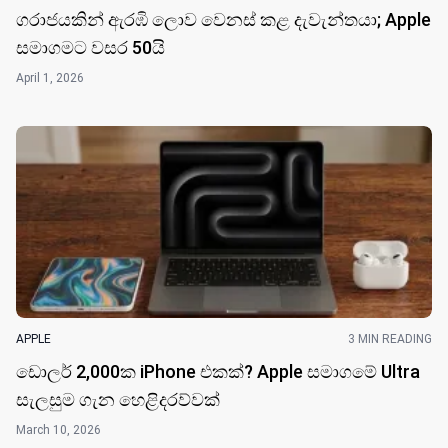
ගරාජයකින් ඇරඹි ලොව වෙනස් කළ දැවැන්තයා; Apple
සමාගමට වසර 50​යි
April 1, 2026
APPLE
3 MIN READING
ඩොලර් 2,000ක iPhone එකක්? Apple සමාගමේ Ultra
සැලසුම ගැන හෙළිදරව්වක්
March 10, 2026