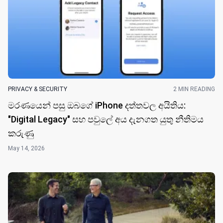
PRIVACY & SECURITY
2 MIN READING
මරණයෙන් පසු ඔබගේ iPhone දත්තවල අයිතිය:
"Digital Legacy" සහ පවුලේ අය දැනගත යුතු නීතිමය
කරුණු
May 14, 2026