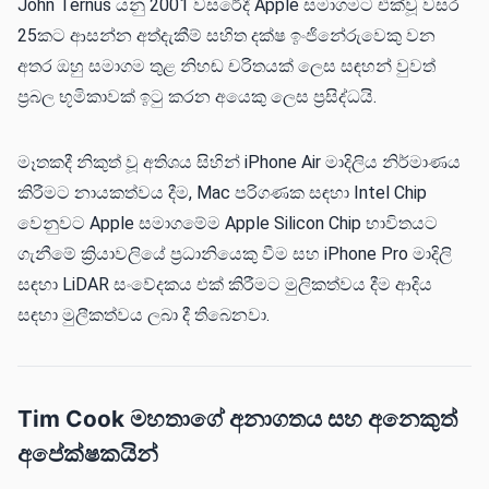
John Ternus යනු 2001 වසරේදී Apple සමාගමට එක්වූ වසර
25කට ආසන්න අත්දැකීම් සහිත දක්ෂ ඉංජිනේරුවෙකු වන
අතර ඔහු සමාගම තුළ නිහඬ චරිතයක් ලෙස සඳහන් වුවත්
ප්‍රබල භූමිකාවක් ඉටු කරන අයෙකු ලෙස ප්‍රසිද්ධයි.
මෑතකදී නිකුත් වූ අතිශය සිහින් iPhone Air මාදිලිය නිර්මාණය
කිරීමට නායකත්වය දීම, Mac පරිගණක සඳහා Intel Chip
වෙනුවට Apple සමාගමේම Apple Silicon Chip භාවිතයට
ගැනීමේ ක්‍රියාවලියේ ප්‍රධානියෙකු වීම සහ iPhone Pro මාදිලි
සඳහා LiDAR සංවේදකය එක් කිරීමට මුලිකත්වය දීම ආදිය
සඳහා මුලීකත්වය ලබා දී තිබෙනවා.
Tim Cook මහතාගේ අනාගතය සහ අනෙකුත්
අපේක්ෂකයින්