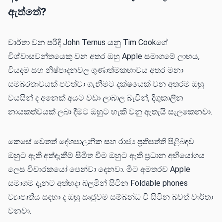
ඇත්තේ?
වාර්තා වන පරිදි John Ternus යනු Tim Cookගේ
විශ්වාසවන්තයෙකු වන අතර ඔහු Apple සමාගමේ ලාභය,
වියදම සහ නිෂ්පාදනවල ගුණාත්මකභාවය අතර මනා
සමබරතාවයක් පවත්වා ගැනීමට දක්ෂයෙක් වන අතරම ඔහු
වයසින් ද අනෙක් අයට වඩා ලාබාල බැවින්, දිගුකාලීන
නායකත්වයක් ලබා දීමට ඔහුට හැකි වනු ඇතැයි සැලකෙනවා.
කෙසේ වෙතත් දේශපාලනික සහ රාජ්‍ය ප්‍රතිපත්ති පිළිබඳව
ඔහුට ඇති අත්දැකීම් සීමිත වීම ඔහුට ඇති ප්‍රධාන අභියෝගය
ලෙස විචාරකයෝ පෙන්වා දෙනවා. මීට අමතරව Apple
සමාගම දැනට අත්හදා බලමින් සිටින Foldable phones
ව්‍යාපෘතිය සඳහා ද ඔහු සෘජුවම සම්බන්ධ වී සිටින බවත් වාර්තා
වනවා.