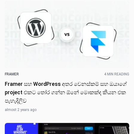
FRAMER
4 MIN READING
Framer සහ WordPress අතර වෙනස්කම් සහ ඔයාගේ
project එක​ට තෝර ගන්න ඕනේ මොකක්ද කියන එක
පැහැදිලිව
almost 2 years ago