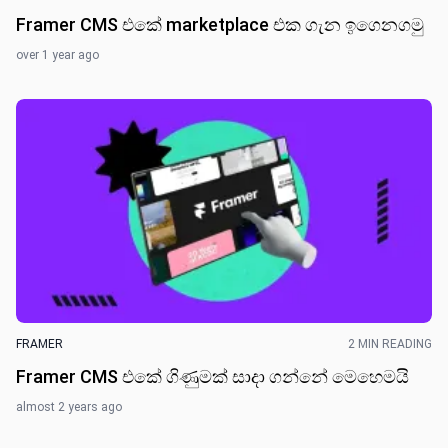
Framer CMS එකේ marketplace එක ගැන ඉගෙනග​මු
over 1 year ago
FRAMER
2 MIN READING
Framer CMS එකේ ගිණුමක් සාදා ගන්නේ මෙහෙම​යි
almost 2 years ago