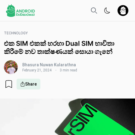
TECHNOLOGY
එක SIM එකක් හරහා Dual SIM භාවිතා
කිරීමේ නව තාක්ෂණයක් සොයා ගැ​නේ
Bhasura Nuwan Kularathna
February 21, 2024
3 min read
Share