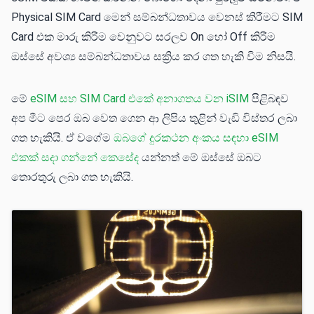
Physical SIM Card මෙන් සම්බන්ධතාවය වෙනස් කිරීමට SIM
Card එක මාරු කිරීම වෙනුවට සරලව On හෝ Off කිරීම
ඔස්සේ අවශ්‍ය සම්බන්ධතාවය සක්‍රිය කර ගත හැකි විම නිසයි.
මේ
eSIM සහ SIM Card එකේ අනාගතය වන iSIM
පිළිබඳව
අප මීට පෙර ඔබ වෙත ගෙන ආ ලිපිය තුළින් වැඩි විස්තර ලබා
ගත හැකියි. ඒ වගේම
ඔබගේ දුරකථන අංකය සඳහා eSIM
එකක් සදා ගන්නේ කෙසේද
යන්නත් මේ ඔස්සේ ඔබට
තොරතුරු ලබා ගත හැකියි.