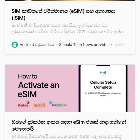
SIM කාඩ්පතේ වර්තමානය (eSIM) සහ අනාගතය
(iSIM)
තාක්ෂණික දියුණුවත් සමග අප සියල්ලන්ටම ස්මාර්ට්
දුරකථනයක් භාවිතා කිරීමට සිදුවීම 2022 වසර වන විට අතිශය
සාමාන්‍ය කාරණාවක් වී ඇත. දුරකථන ඉතිහාසය පිළිබඳව
සැලකීමේ දී ජංගම දුරකථන සඳහා එයට අවශ්‍ය සන්නිවේදන
Android වැඩකාරයෝ - Sinhala Tech News provider
Heshan Wijerathne
ආවරණය ලබා ගැනීම සඳහා SIM Card දුරකථනයට අත්‍යාවශ්‍ය
කොටසක් බවට පත් වීම නූතනයේ සුලභ දසුනකි. SIM එකක්
යම් පුද්ගලයෙකු සඳහා අනන්‍ය සාධකයක් වන අතරම මෑත
කාලයේ එම SIM වලට ආදේශකයක් වශයෙන් තාක්ෂණික
දියුණුවත් සමග eSIM භාවිතයට නැඹුරු වීම සඳහා දුරකථන
නිෂ්පාදන සමාගම් කටයුතු කරමින් පවතී. එයට කදිම
උදාහරණයක් වශයෙන් මෑ
ඔබගේ දුරකථන අංකය සඳහා eSim එකක් සාදා ගන්නේ
මෙහෙමයි
අද මේ ලිපියෙන් අපි ඔබ වෙත ගෙන එන්න බලාපොරොත්තු