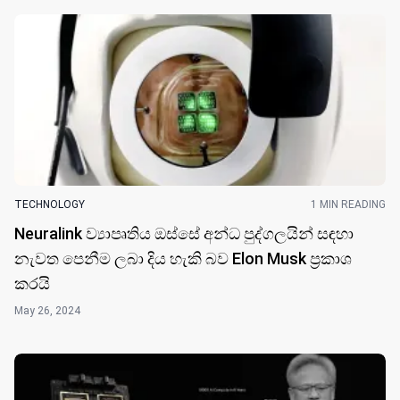
TECHNOLOGY
1 MIN READING
Neuralink ව්‍යාපෘතිය ඔස්සේ අන්ධ පුද්ගලයින් සඳහා
නැවත පෙනීම ලබා දිය හැකි බව Elon Musk ප්‍රකාශ
කරයි
May 26, 2024