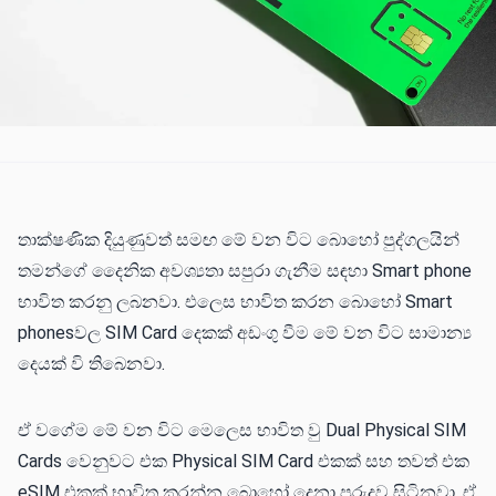
තාක්ෂණික දියුණුවත් සමඟ මේ වන විට බොහෝ පුද්ගලයින්
තමන්ගේ දෛනික අවශ්‍යතා සපුරා ගැනීම සඳහා Smart phone
භාවිත කරනු ලබනවා. එලෙස භාවිත කරන බොහෝ Smart
phonesවල SIM Card දෙකක් අඩංගු වීම මේ වන විට සාමාන්‍ය
දෙයක් වි තිබෙනවා.
ඒ වගේම මේ වන විට මෙලෙස භාවිත වු Dual Physical SIM
Cards වෙනුවට එක Physical SIM Card එකක් සහ තවත් එක
eSIM එකක් භාවිත කරන්න බොහෝ දෙනා පුරුදුව සිටිනවා. ඒ