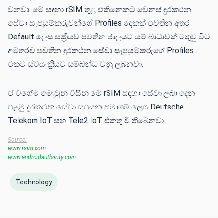
වනවා. මේ සඳහා rSIM තුළ එකිනෙකට වෙනස් දුරකථන
සේවා සැපයුම්කරුවන්ගේ Profiles දෙකක් පවතින අතර
Default ලෙස සක්‍රියව පවතින ජාලයට යම් බාධාවක් මතුවු විට
අමතරව පවතින දුරකථන සේවා සැපයුම්කරුගේ Profiles
එකට ස්වයංක්‍රියව සම්බන්ධ වනු ලබනවා.
ඒ වගේම මොවුන් විසින් මේ rSIM සඳහා සේවා ලබා දෙන
පළමු දුරකථන සේවා සපයන සමාගම් ලෙස Deutsche
Telekom IoT සහ Tele2 IoT එකතු වි තිබෙනවා.
Source:
www.rsim.com
www.androidauthority.com
Technology