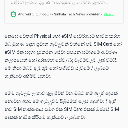
වන්නේ ලංකාව තුළ eSim පහසුකම ලබා ගන්න පුලුවන්
දුරකථන සේවා සැපයුම්කරුවන් පිළිබඳව සහ එම සේවාව අපේ
Smartphones සඳහා ලබා ගන්නේ කෙසේ ද යන්න පිළිබඳවයි.
Android වැඩකාරයෝ - Sinhala Tech News provider
Bhasura Nuwan Kularathna
කෙසේ වෙතත් Physical හෝ eSIM දෙවර්ගයම භාවිත කරන
ඔබ මුහුණ දෙන ප්‍රධාන ගැටලුවක් වන්නේ එම SIM Card හෝ
eSIM එක සඳහා දුරකථන සේවා සපයන සමාගමේ ආවරණ
කලාපයෙන් හෝ දුරකථන සේවා බිද වැටිම්වලට ලක් වීමයි.
මේ නිසා ඔබට ඇමතුම් හෝ පණිවිඩ යැවිමේ / ලැබිමේ
හැකියාව අහිමිව යනවා.
මෙම ගැටලුව ලංකාව තුළ ජීවත් වන ඔබට නම් අලුත් දෙයක්
නොවන අතර මේ ගැටලුවට පිළියමක් ලෙස හඳුන්වා දී ඇති
නව SIM තාක්ෂණය සමග එක SIM Card එකක් ඔස්සේ SIM
දෙකක් භාවිත කිරීමේ හැකියාව ලැබෙනවා.