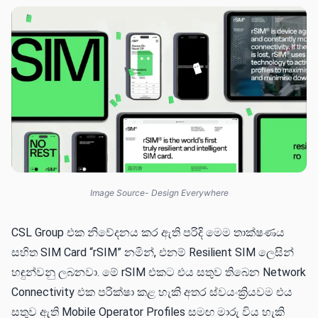
Image Source- Design Everywhere
CSL Group එක නිවේදනය කර ඇති පරිදි මෙම තාක්ෂණය
සහිත SIM Card “rSIM” නමින්, එනම් Resilient SIM ලෙසින්
හඳුන්වනු ලබනවා. මේ rSIM එකට එය සතුව තිබෙන Network
Connectivity එක පරික්ෂා කළ හැකි අතර ස්වයංක්‍රියවම එය
සතුව ඇති Mobile Operator Profiles සමඟ මාරු විය හැකි