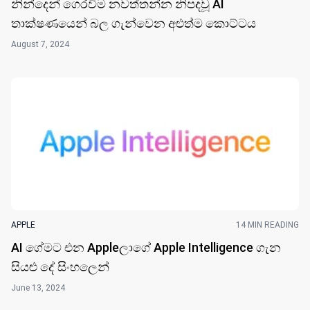
නින්දෙ​න් ගෙරවීම නවත්තන්න නිපදවූ AI
තාක්ෂණයෙන් බල ගැන්වෙන අළුත්ම කොට්ට​ය
August 7, 2024
APPLE
14 MIN READING
AI ගේමට එන Appleලාගේ Apple Intelligence ගැන
සියළු දේ සිංහලෙ​න්
June 13, 2024