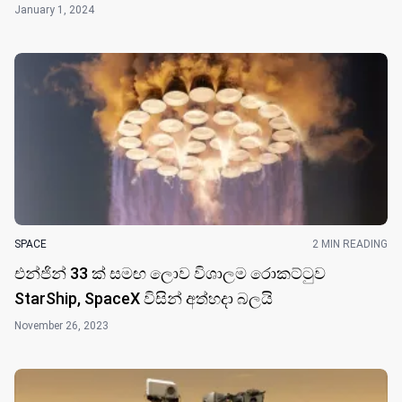
January 1, 2024
SPACE
2 MIN READING
එන්ජින් 33 ක් සමඟ ලොව විශාලම රොකට්ටුව
StarShip, SpaceX විසින් අත්හදා බලයි
November 26, 2023