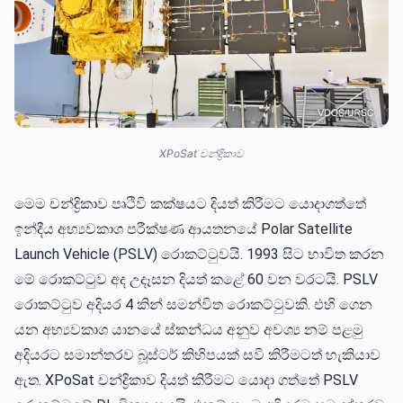
XPoSat චන්ද්‍රිකාව
මෙම චන්ද්‍රිකාව පෘථිවි කක්ෂයට දියත් කිරීමට යොදාගත්තේ
ඉන්දීය අභ්‍යවකාශ පරීක්ෂණ ආයතනයේ Polar Satellite
Launch Vehicle (PSLV) රොකට්ටුවයි. 1993 සිට භාවිත කරන
මේ රොකට්ටුව අද උදෑසන දියත් කළේ 60 වන වරටයි. PSLV
රොකට්ටුව අදියර 4 කින් සමන්විත රොකට්ටුවකි. එහි ගෙන
යන අභ්‍යවකාශ යානයේ ස්කන්ධය අනුව අවශ්‍ය නම් පළමු
අදියරට සමාන්තරව බූස්ටර් කිහිපයක් සවි කිරීමටත් හැකියාව
ඇත. XPoSat චන්ද්‍රිකාව දියත් කිරීමට යොදා ගත්තේ PSLV