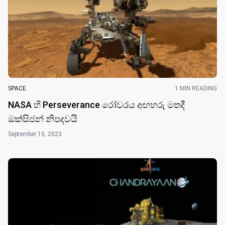
SPACE
1 MIN READING
NASA හි Perseverance රෝවරය අඟහරු මතදී
ඔක්සිජන් නිපදවයි
September 10, 2023