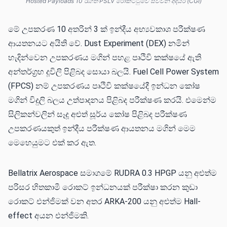
Hosted Payloads 10 රැගත් PSLV රොකට්ටුවේ සිව්වන අදියර (CGI)
මේ උපකරණ 10 අතරින් 3 ක් ඉන්දීය අභ්‍යවකාශ පරීක්ෂණ
ආයතනයට අයිති වේ. Dust Experiment (DEX) නමින්
හැදින්වෙන උපකරණය මගින් පහළ පෘථිවි කක්ෂයේ ඇති
අන්තර්ග්‍රහ දූවිලි පිළිබද සොයා බලයි. Fuel Cell Power System
(FPCS) නම් උපකරණය පෘථිවි කක්ෂයේදී ඉන්ධන කෝෂ
මගින් විදුලි බලය උත්පාදනය පිළිබද පරීක්ෂණ කරයි. එමෙන්ම
සිලිකන්වලින් සෑදූ අළුත් සූර්ය කෝෂ පිළිබද පරීක්ෂණ
උපකරණයකුත් ඉන්දීය පරීක්ෂණ ආයතනය මගින් මෙම
මෙහෙයුමට එක් කර ඇත.
Bellatrix Aerospace සමාගමේ RUDRA 0.3 HPGP යනු අළුත්ම
පරිසර හිතකාමී රොකට් ඉන්ධනයක් පරීක්ෂා කරන කුඩා
රොකට් එන්ජිමක් වන අතර ARKA-200 යනු අළුත්ම Hall-
effect අයන එන්ජිමකි.