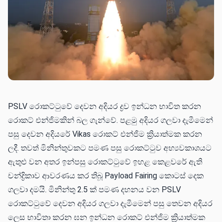
PSLV රොකට්ටුවේ දෙවන අදියර ද්‍රව ඉන්ධන භාවිත කරන
රොකට් එන්ජිමකින් බල ගැන්වේ. පළමු අදියර ගලවා දැමීමෙන්
පසු දෙවන අදියරේ Vikas රොකට් එන්ජිම ක්‍රියාත්මක කරන
ලදී. තවත් මිනින්තුවකට පමණ පසු රොකට්ටුව අභ්‍යවකාශයට
ඇතුළු වන අතර ඉන්පසු රොකට්ටුවේ ඉහළ කෙළවරේ ඇති
චන්ද්‍රිකාව ආවරණය කර තිබූ Payload Fairing කොටස් දෙක
ගලවා දමයි. මිනින්තු 2.5 ක් පමණ දහනය වන PSLV
රොකට්ටුවේ දෙවන අදියර ගලවා දැමීමෙන් පසු තෙවන අදියර
ලෙස භාවිතා කරන ඝන ඉන්ධන රොකට් එන්ජිම ක්‍රියාත්මක