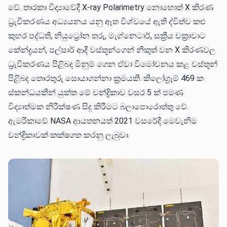
වේ. තාරකා විද්‍යාවේදී X-ray Polarimetry නොහොත් X කිරණ
ධ්‍රැවීකරණය අධ්‍යයනය යනු ඈත විශ්වයේ ඇති ද්විත්ව කළු
කුහර පද්ධති, නියුට්‍රෝන තරු, මැග්නෙටාර්, සක්‍රීය චක්‍රාවාට
කේන්ද්‍රයන්, පල්සාර් ආදී වස්තූන්ගෙන් නිකුත් වන X කිරණවල
ධ්‍රැවීකරණය පිළිබද මිනුම් ගෙන ඒවා විමෝචනය කළ වස්තූන්
පිළිබද තොරතුරු සොයාගන්නා ක්‍රමයකි. කිලෝග්‍රෑම් 469 ක
ස්කන්ධයකින් යුක්ත මේ චන්ද්‍රිකාව වසර 5 ක් පමණ
විද්‍යාත්මක නිරීක්ෂණ සිදු කිරීමට බලාපොරොත්තු වේ.
ඇමරිකාවේ NASA ආයතනයත් 2021 වසරේදී මෙවැනිම
චන්ද්‍රිකාවක් කක්ෂගත කරනු ලැබුවා.