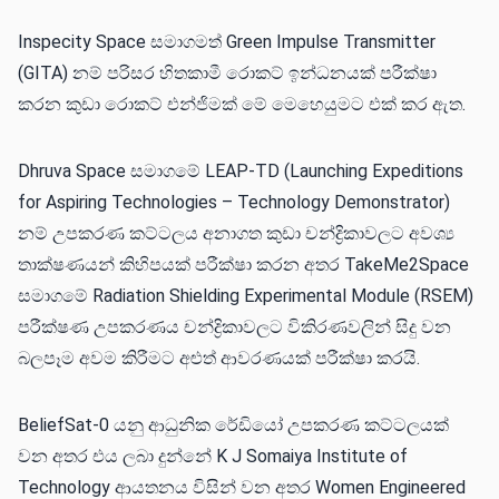
Inspecity Space සමාගමත් Green Impulse Transmitter
(GITA) නම් පරිසර හිතකාමී රොකට් ඉන්ධනයක් පරීක්ෂා
කරන කුඩා රොකට් එන්ජිමක් මේ මෙහෙයුමට එක් කර ඇත.
Dhruva Space සමාගමේ LEAP-TD (Launching Expeditions
for Aspiring Technologies – Technology Demonstrator)
නම් උපකරණ කට්ටලය අනාගත කුඩා චන්ද්‍රිකාවලට අවශ්‍ය
තාක්ෂණයන් කිහිපයක් පරීක්ෂා කරන අතර TakeMe2Space
සමාගමේ Radiation Shielding Experimental Module (RSEM)
පරීක්ෂණ උපකරණය චන්ද්‍රිකාවලට විකිරණවලින් සිදු වන
බලපෑම අවම කිරීමට අළුත් ආවරණයක් පරීක්ෂා කරයි.
BeliefSat-0 යනු ආධුනික රේඩියෝ උපකරණ කට්ටලයක්
වන අතර එය ලබා දුන්නේ K J Somaiya Institute of
Technology ආයතනය විසින් වන අතර Women Engineered