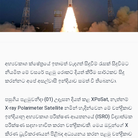
අභ්‍යවකාශ ක්ෂේත්‍රයේ ඉතාමත් වැදගත් සිදුවීම් රැසක් සිදුවීමට
නියමිත මේ වසරේ පළමු රොකට් දියත් කිරීම සාර්ථකව සිදු
කරන්නට අපේ අසල්වාසී ඉන්දියාව සමත් වී තිබෙනවා.
පසුගිය පළමුවනිදා (01) උදෑසන දියත් කළ XPoSat, නැත්නම්
X-ray Polarimeter Satellite නමින් හැදින්වෙන මේ චන්ද්‍රිකාව
ඉන්දියානු අභ්‍යවකාශ පරීක්ෂණ ආයතනයේ (ISRO) විද්‍යාත්මක
පරීක්ෂණ සදහා භාවිත කරන චන්ද්‍රිකාවකි. මෙය ඔවුන්ගේ X
කිරණ ධ්‍රැවීකරණයන් පිළිබද අධ්‍යයනය කරන පළමු චන්ද්‍රිකාව