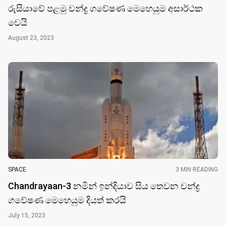
රුසියාවේ පළමු චන්ද්‍ර ගවේෂණ මෙහෙයුම අසාර්ථක
වෙයි
August 23, 2023
SPACE
3 MIN READING
Chandrayaan-3 නමින් ඉන්දියාව සිය තෙවන චන්ද්‍ර
ගවේෂණ මෙහෙයුම දියත් කරයි
July 15, 2023