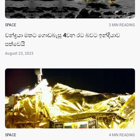
SPACE
3 MIN READING
චන්ද්‍රයා මතට ගොඩබැසූ 4වන රට බවට ඉන්දියාව
පත්වෙයි
August 23, 2023
SPACE
4 MIN READING