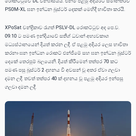
රොකට්ටුවේ DL වින්‍යාසයයි. එනම් පළමු අදියරට සමාන්තරව
PS0M-XL ඝන ඉන්ධන බූස්ටර් දෙකක් මෙහිදී භාවිතා කරයි.
XPoSat චන්ද්‍රිකාව රැගත් PSLV-DL රොකට්ටුව අද පෙ.ව.
09.10 ට පමණ ඉන්දියාවේ සතීශ් ධවාන් අභ්‍යවකාශ
මධ්‍යස්ථානයෙන් දියත් කරන ලදී. ඒ පළමු අදියර ලෙස භාවිතා
කරනා ඝන ඉන්ධන රොකට් එන්ජිමේ සහ ඝන ඉන්ධන බූස්ටර්
දෙකේ තෙරපුම් බලයෙනි. දියත් කිරීමෙන් තත්පර 70 කට
පමණ පසු බූස්ටර් 2 දහනය වී අවසන් වූ අතර ඒවා ගලවා
දමන ලදී. තවත් තත්පර 40 ක් දහනය වූ පළමු අදියර ඉන්පසු
ගලවා දමන ලදී.