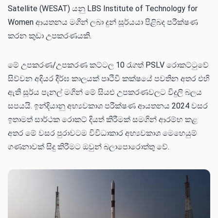
Satellite (WESAT) යනු LBS Institute of Technology for
Women ආයතනය මගින් ලබා දුන් සූර්යයා පිළිබද පරීක්ෂණ
කරන කුඩා උපකරණයකි.
මේ උපකරණ/උපකරණ කට්ටල 10 රැගත් PSLV රොකට්ටුවේ
සිව්වන අදියර දීර්ඝ කාලයක් පෘථිවි කක්ෂයේ පවතින අතර එහි
ඇති සූර්ය පැනල් මගින් මේ සියළු උපකරණවලට විදුලි බලය
සපයයි. ඉන්දියානු අභ්‍යවකාශ පරීක්ෂණ ආයතනය 2024 වසර
ඉතාමත් සාර්ථක රොකට් දියත් කිරීමක් සමගින් ආරම්භ කළ
අතර මේ වසර පුරාවටම විවිධාකාර අභ්‍යවකාශ මෙහෙයුම්
ගණනාවක් සිදු කිරීමට ඔවුන් බලාපොරොත්තු වේ.