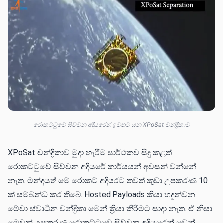
රොකට්ටුවේ සිව්වන අදියරෙන් ඉවතට යන XPoSat චන්ද්‍රිකාව
XPoSat චන්ද්‍රිකාව මුදා හැරීම සාර්ථකව සිදු කළත්
රොකට්ටුවේ සිව්වන අදියරේ කාර්යයන් අවසන් වන්නේ
නැත. මන්දයත් මේ රොකට් අදියරට තවත් කුඩා උපකරණ 10
ක් සම්බන්ධ කර තිබේ. Hosted Payloads කියා හදුන්වන
මේවා ස්වාධීන චන්ද්‍රිකා මෙන් ක්‍රියා කිරීමට සාදා නැත. ඒ නිසා
මෙවන් උපකරණ රොකට්ටුවේ සිව්වන අදියරෙන් වෙන්‌