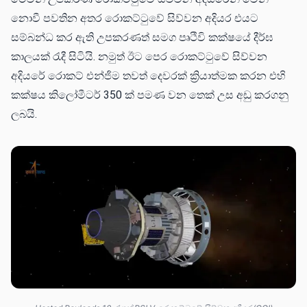
නොවී පවතින අතර රොකට්ටුවේ සිව්වන අදියර එයට
සම්බන්ධ කර ඇති උපකරණත් සමග පෘථිවි කක්ෂයේ දීර්ඝ
කාලයක් රැදී සිටියි. නමුත් ඊට පෙර රොකට්ටුවේ සිව්වන
අදියරේ රොකට් එන්ජිම තවත් දෙවරක් ක්‍රියාත්මක කරන එහි
කක්ෂය කිලෝමීටර් 350 ක් පමණ වන තෙක් උස අඩු කරගනු
ලබයි.