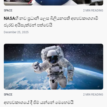
SPACE
2 MIN READING
NASAහි නව ප්‍රධානි ලෙස බිලියනපති අභ්‍යවකාශගාමී
ජැරඩ් අයිසැක්මන් පත්වෙයි
December 25, 2025
SPACE
2 MIN READING
අභ්‍යවකාශයේ දී ජිම් යන්නේ මෙහෙමයි