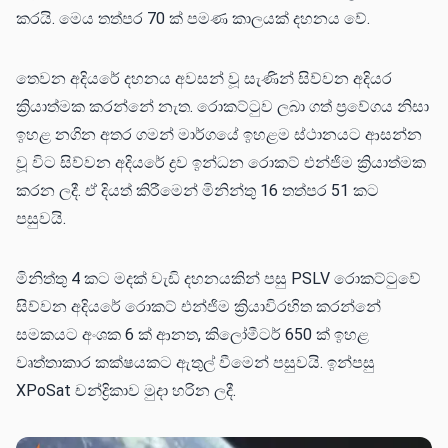
කරයි. මෙය තත්පර 70 ක් පමණ කාලයක් දහනය වේ.
තෙවන අදියරේ දහනය අවසන් වූ සැණින් සිව්වන අදියර
ක්‍රියාත්මක කරන්නේ නැත. රොකට්ටුව ලබා ගත් ප්‍රවේගය නිසා
ඉහළ නගින අතර ගමන් මාර්ගයේ ඉහළම ස්ථානයට ආසන්න
වූ විට සිව්වන අදියරේ ද්‍රව ඉන්ධන රොකට් එන්ජිම ක්‍රියාත්මක
කරන ලදී. ඒ දියත් කිරීමෙන් මිනින්තු 16 තත්පර 51 කට
පසුවයි.
මිනිත්තු 4 කට මදක් වැඩි දහනයකින් පසු PSLV රොකට්ටුවේ
සිව්වන අදියරේ රොකට් එන්ජිම ක්‍රියාවිරහිත කරන්නේ
සමකයට අංශක 6 ක් ආනත, කිලෝමීටර් 650 ක් ඉහළ
වෘත්තාකාර කක්ෂයකට ඇතුල් වීමෙන් පසුවයි. ඉන්පසු
XPoSat චන්ද්‍රිකාව මුදා හරින ලදී.