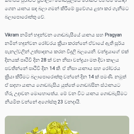
කිහිපය පුරාවට ප්‍රචාලන මොඩියුලයේ රොකට් එන්ජිම යොදා
ගෙන යානය සඳ බලා ගමන් කිරීමේ ප්‍රවේගය ළඟා කර ගැනීමට
බලාපොරොත්තු වේ.
Vikram නමින් හඳුන්වන ගොඩබැසීයේ යානය සහ Pragyan
නමින් හඳුන්වන රෝවරය ක්‍රියා කරන්නේ ඒවායේ ඇති සූර්ය
පැනල්වලින් උත්පාදනය කරන විදුලි බලයෙනි. චන්ද්‍රයාගේ එක්
දිනයක් පෘථිවි දින 28 ක් වන නිසා චන්ද්‍රයා මත දිවා කාලය
පවතින්නේ පෘථිවි දින 14 කි. ඒ නිසා යානාය සහ රෝවරය
ක්‍රියා කිරීමට බලාපොරොත්තු වන්නේ දින 14 ක් පමණි. නමුත්
ඒ සඳහා යානය ගොඩබැසිය යුත්තේ ගොඩබසින ස්ථානයට
හිරු උදාවන මොහොතේය. මේ වන විට යානය ගොඩබැසීමට
නියමිත වන්නේ අගෝස්තු 23 වනදායි.