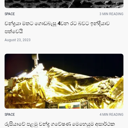
SPACE
3 MIN READING
චන්ද්‍රයා මතට ගොඩබැසූ 4වන රට බවට ඉන්දියාව
පත්වෙයි
August 23, 2023
SPACE
4 MIN READING
රුසියාවේ පළමු චන්ද්‍ර ගවේෂණ මෙහෙයුම අසාර්ථක