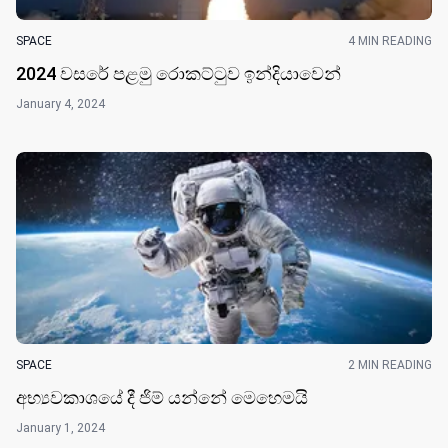
SPACE
4 MIN READING
2024 වසරේ පළමු රොකට්ටුව ඉන්දියාවෙන්
January 4, 2024
SPACE
2 MIN READING
අභ්‍යවකාශයේ දී ජිම් යන්නේ මෙහෙමයි
January 1, 2024