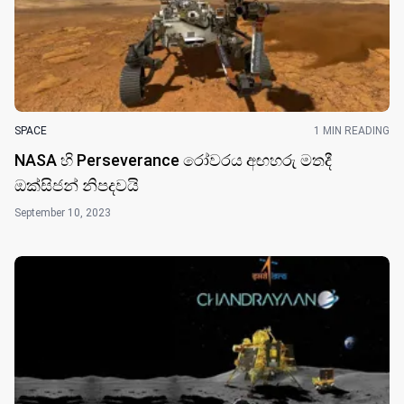
SPACE
1 MIN READING
NASA හි Perseverance රෝවරය අඟහරු මතදී
ඔක්සිජන් නිපදවයි
September 10, 2023