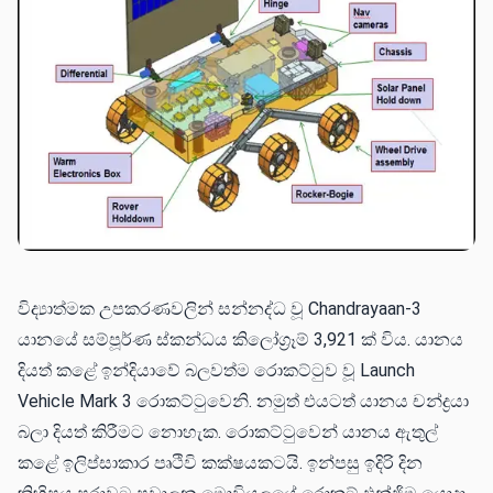
විද්‍යාත්මක උපකරණවලින් සන්නද්ධ වූ Chandrayaan-3
යානයේ සම්පූර්ණ ස්කන්ධය කිලෝග්‍රෑම් 3,921 ක් විය. යානය
දියත් කළේ ඉන්දියාවේ බලවත්ම රොකට්ටුව වූ Launch
Vehicle Mark 3 රොකට්ටුවෙනි. නමුත් එයටත් යානය චන්ද්‍රයා
බලා දියත් කිරීමට නොහැක. රොකට්ටුවෙන් යානය ඇතුල්
කළේ ඉලිප්සාකාර පෘථිවි කක්ෂයකටයි. ඉන්පසු ඉදිරි දින