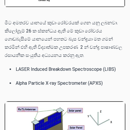
මීට අමතරව යානයේ කුඩා රෝවරයක් ගෙන යනු ලබනවා.
කිලෝග්‍රෑම් 26 ක ස්කන්ධය ඇති මේ කුඩා රෝවරය
ගොඩබැසීමේ යානයෙන් පහතට බැස චන්ද්‍රයා මත ගමන්
කරමින් එහි ඇති විද්‍යාත්මක උපකරණ 2 න් චන්ද්‍ර පාෂාණවල
රසායනික සංයුතිය අධ්‍යයනය කරනු ඇත.
LASER Induced Breakdown Spectroscope (LIBS)
Alpha Particle X-ray Spectrometer (APXS)