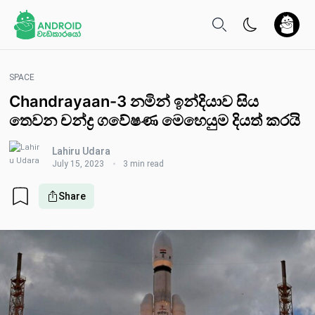
SPACE
Chandrayaan-3 නමින් ඉන්දියාව සිය
තෙවන චන්ද්‍ර ගවේෂණ මෙහෙයුම දියත් කරයි
Lahiru Udara
July 15, 2023
3 min read
Share