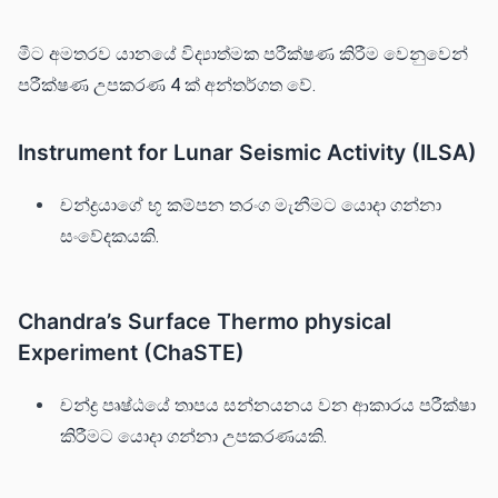
මීට අමතරව යානයේ විද්‍යාත්මක පරීක්ෂණ කිරීම වෙනුවෙන්
පරීක්ෂණ උපකරණ 4 ක් අන්තර්ගත වේ.
Instrument for Lunar Seismic Activity (ILSA)
චන්ද්‍රයාගේ භූ කම්පන තරංග මැනීමට යොදා ගන්නා
සංවේදකයකි.
Chandra’s Surface Thermo physical
Experiment (ChaSTE)
චන්ද්‍ර පෘෂ්ඨයේ තාපය සන්නයනය වන ආකාරය පරීක්ෂා
කිරීමට යොදා ගන්නා උපකරණයකි.