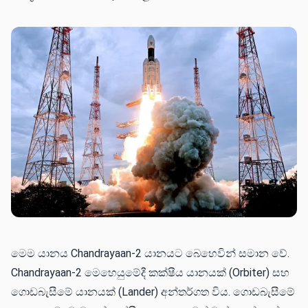
මෙම යානය Chandrayaan-2 යානයට බෙහෙවින් සමාන වේ.
Chandrayaan-2 මෙහෙයුමේදී කක්ෂීය යානයක් (Orbiter) සහ
ගොඩබැසීමේ යානයක් (Lander) අන්තර්ගත විය. ගොඩබැසීමේ