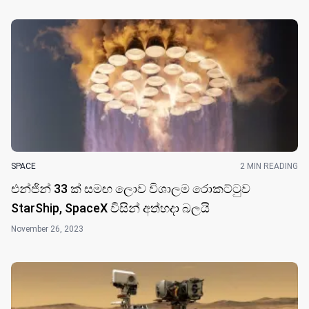
SPACE
2 MIN READING
එන්ජින් 33 ක් සමඟ ලොව විශාලම රොකට්ටුව
StarShip, SpaceX විසින් අත්හදා බලයි
November 26, 2023