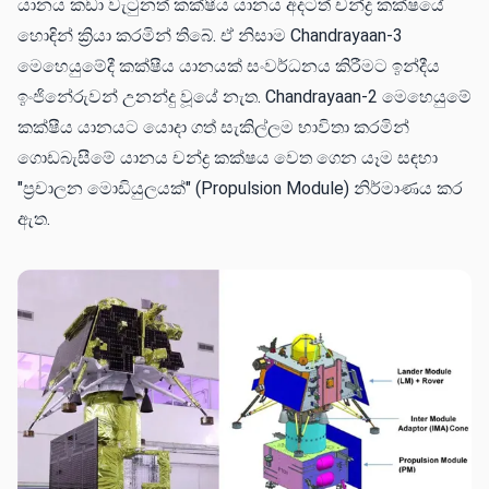
යානය කඩා වැටුනත් කක්ෂීය යානය අදටත් චන්ද්‍ර කක්ෂයේ
හොඳින් ක්‍රියා කරමින් තිබේ. ඒ නිසාම Chandrayaan-3
මෙහෙයුමේදී කක්ෂීය යානයක් සංවර්ධනය කිරීමට ඉන්දීය
ඉංජිනේරුවන් උනන්දු වූයේ නැත. Chandrayaan-2 මෙහෙයුමේ
කක්ෂීය යානයට යොදා ගත් සැකිල්ලම භාවිතා කරමින්
ගොඩබැසීමේ යානය චන්ද්‍ර කක්ෂය වෙත ගෙන යෑම සඳහා
"ප්‍රචාලන මොඩියුලයක්" (Propulsion Module) නිර්මාණය කර
ඇත.