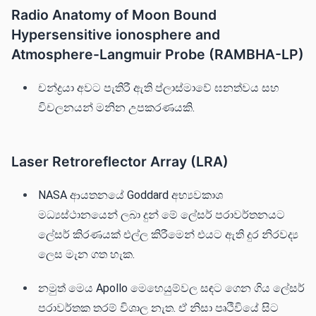
Radio Anatomy of Moon Bound
Hypersensitive ionosphere and
Atmosphere-Langmuir Probe (RAMBHA-LP)
චන්ද්‍රයා අවට පැතිරී ඇති ප්ලාස්මාවේ ඝනත්වය සහ
විචලනයන් මනින උපකරණයකි.
Laser Retroreflector Array (LRA)
NASA ආයතනයේ Goddard අභ්‍යවකාශ
මධ්‍යස්ථානයෙන් ලබා දුන් මේ ලේසර් පරාවර්තනයට
ලේසර් කිරණයක් එල්ල කිරීමෙන් එයට ඇති දුර නිරවද්‍ය
ලෙස මැන ගත හැක.
නමුත් මෙය Apollo මෙහෙයුම්වල සඳට ගෙන ගිය ලේසර්
පරාවර්තක තරම් විශාල නැත. ඒ නිසා පෘථිවියේ සි⁣ට