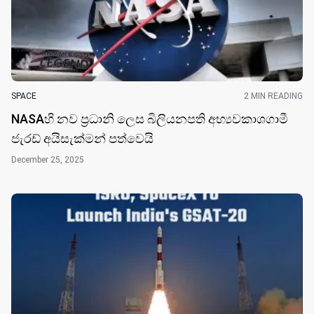
SPACE
2 MIN READING
NASAහි නව ප්‍රධානි ලෙස බිලියනපති අභ්‍යවකාශගාමී
ජැරඩ් අයිසැක්මන් පත්වෙයි
December 25, 2025