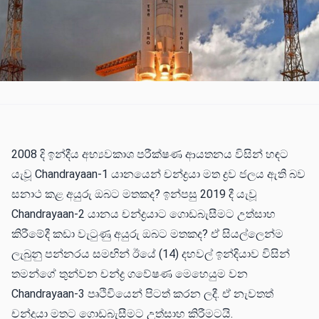
2008 දි ඉන්දීය අභ්‍යවකාශ පරීක්ෂණ ආයතනය විසින් හඳට
යැවූ Chandrayaan-1 යානයෙන් චන්ද්‍රයා මත ද්‍රව ජලය ඇති බව
සනාථ කළ අයුරු ඔබට මතකද? ඉන්පසු 2019 දී යැවූ
Chandrayaan-2 යානය චන්ද්‍රයාට ගොඩබැසීමට උත්සාහ
කිරීමේදී කඩා වැටුණු අයුරු ඔබට මතකද? ඒ සියල්ලෙන්ම
ලැබුනු පන්නරය සමඟින් ඊයේ (14) දහවල් ඉන්දියාව විසින්
තමන්ගේ තුන්වන චන්ද්‍ර ගවේෂණ මෙහෙයුම වන
Chandrayaan-3 පෘථිවියෙන් පිටත් කරන ලදී. ඒ නැවතත්
චන්ද්‍රයා මතට ගොඩබැසීමට උත්සාහ කිරීමටයි.