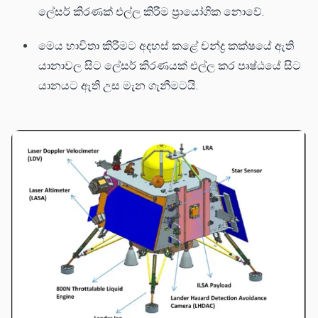
ලේසර් කිරණක් එල්ල කිරීම ප්‍රායෝගික නොවේ.
මෙය භාවිතා කිරීම⁣ට අදහස් කළේ චන්ද්‍ර කක්ෂයේ ඇති
යානාවල සිට ලේසර් කිරණයක් එල්ල කර පෘෂ්ඨයේ සිට
යානයට ඇති උස මැන ගැනීමටයි.