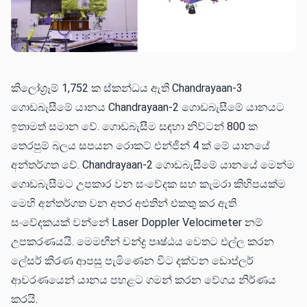
කිලෝග්‍රෑම් 1,752 ක ස්කන්ධය ඇති Chandrayaan-3
ගොඩබැසීමේ යානය Chandrayaan-2 ගොඩබැසීමේ යානයට
ඉතාමත් සමාන වේ. ගොඩබැසීම සඳහා නිව්ටන් 800 ක
තෙරපුම් බලය සපයන රොකට් එන්ජින් 4 ක් මේ යානයේ
අන්තර්ගත වේ. Chandrayaan-2 ගොඩබැසීමේ යානයේ මෙන්ම
ගොඩබැසීමට උපකාර වන සංවේදක සහ කැමරා කිහිපයක්ම
මෙහි අන්තර්ගත වන අතර අළුතින් එකතු කර ඇති
සංවේදකයක් වන්නේ Laser Doppler Velocimeter නම්
උපකරණයයි. මෙමඟින් චන්ද්‍ර පෘෂ්ඨය වෙතට එල්ල කරන
ලේසර් කිරණ ආපසු පැමිණෙන විට දක්වන ඩොප්ලර්
ආචරණයෙන් යානය පහළට ගමන් කරන‌ වේගය නිර්ණය
කරයි.