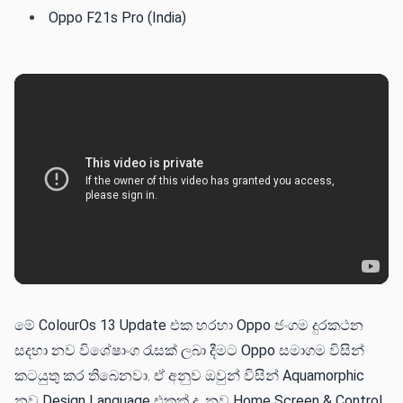
Oppo F21s Pro (India)
මේ ColourOs 13 Update එක හරහා Oppo ජංගම දුරකථන
සදහා නව විශේෂාංග රැසක් ලබා දීමට Oppo සමාගම විසින්
කටයුතු කර තිබෙනවා. ඒ අනුව ඔවුන් විසින් Aquamorphic
නව Design Language එකක් ද, නව Home Screen & Control