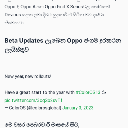
Oppo F, Oppo A සහ Oppo Find X Seriesවල තෝරාගත්
Devices සදහා ලබා දීමට සුදානමින් සිටින බව දක්වා
තිබෙනවා.
Beta Updates ලැබෙන Oppo ජංගම දුරකථන
ලැයිස්තුව
New year, new rollouts!
Have a great start to the year with
#ColorOS13
🥳
pic.twitter.com/3cqSb2svTf
— ColorOS (@colorosglobal)
January 3, 2023
මේ වසර පෙබරවාරි මාසයේ සිට,