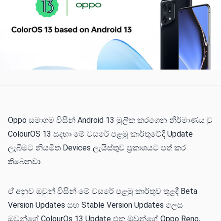
Oppo සමාගම විසින් Android 13 මුලික කරගෙන නිර්මාණය වු
ColourOS 13 සදහා මේ වස⁣රේ පළමු කාර්තුවේදී Update
ලැබිමට නියමිත Devices ලැයිස්තුව ප්‍රකාශයට පත් කර
තිබෙනවා.
ඒ අනුව ඔවුන් විසින් මේ වසරේ පළමු කාර්තුව තුළදී Beta
Version Updates සහ Stable Version Updates ලෙස
ඔවුන්ගේ ColourOs 13 Update එක ඔවුන්ගේ Oppo Reno,