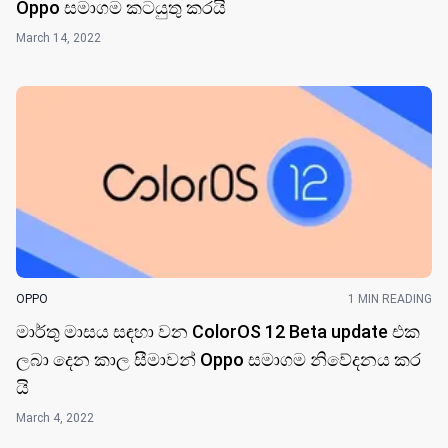
Oppo සමාගම කටයුතු කර​යි
March 14, 2022
OPPO
1 MIN READING
මාර්තු මාසය සඳහා වන ColorOS 12 Beta update එක
ලබා දෙන කාල සීමාවන් Oppo සමාගම නිවේදනය කර​
යි
March 4, 2022