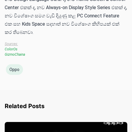
Center එකක් ද, නව Always-on Display Style Series එකක් ද,
නව විශේෂාංග සමග වැඩි දියුණු කළ PC Connect Feature
එක සහ Kids Space සදහාත් නව විශේෂාංග කිහිපයක් එක්
කර තිබෙනවා.
Sources:
ColorOs
GizmoChaina
Oppo
Related Posts