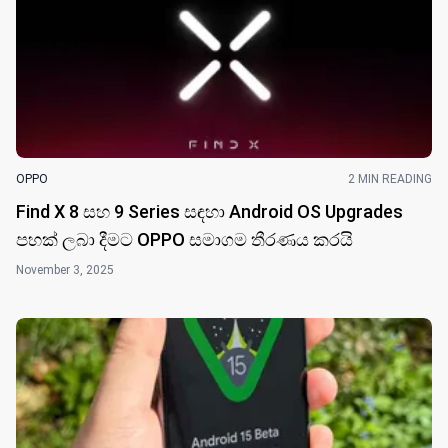
OPPO
2 MIN READING
Find X 8 සහ 9 Series සඳහා Android OS Upgrades
පහක් ලබා දීමට OPPO සමාගම තීරණය කරයි
November 3, 2025