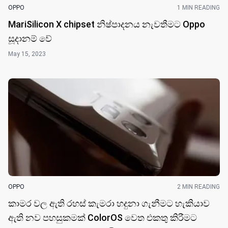
OPPO
1 MIN READING
MariSilicon X chipset නිෂ්පාදනය නැවතීමට Oppo
සූදානම් වේ
May 15, 2023
OPPO
2 MIN READING
කාමර වල ඇති රහස් කැමරා හදුනා ගැනීමට හැකියාව
ඇති නව පහසුකමක් ColorOS වෙත එකතු කිරීමට