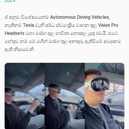
2024
ඒ අනුව විශේෂයෙන්ම Autonomous Driving Vehicles,
නැතිනම් Tesla වැනි අර්ධ ස්වයංක්‍රීය වාහන තුල Vision Pro
Headsets මහා මාර්ග තුල භාවිතා නොකල යුතු බවයි. එයට
හේතුව නම් මේ මගින් මාර්ග තුල අනතුරු ඇතිවීමේ අවදානම
ඇති නිසාවෙනි.