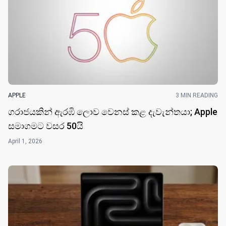
APPLE
3 MIN READING
ගරාජයකින් ඇරඹි ලොව වෙනස් කළ දැවැන්තයා; Apple
සමාගමට වසර 50​යි
April 1, 2026