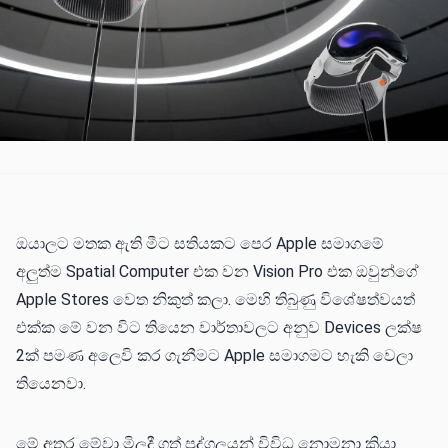
ඔයාලට මතක ඇති මීට සතියකට පෙර Apple සමාගමේ
අලුත්ම Spatial Computer එක වන Vision Pro එක ඔවුන්ගේ
Apple Stores වෙත නිකුත් කලා. මෙහි තිබුණු විශේෂත්වයත්
එක්ක මේ වන විට තියෙන වාර්තාවලට අනුව Devices ලක්ෂ
2ක් පමණ අලෙවි කර ගැනීමට Apple සමාගමට හැකි වෙලා
තියෙනවා.
මේ අතර මේවා මිලදී ගත් පුද්ගලයන් විවිධ නොමනා ක්‍රියා