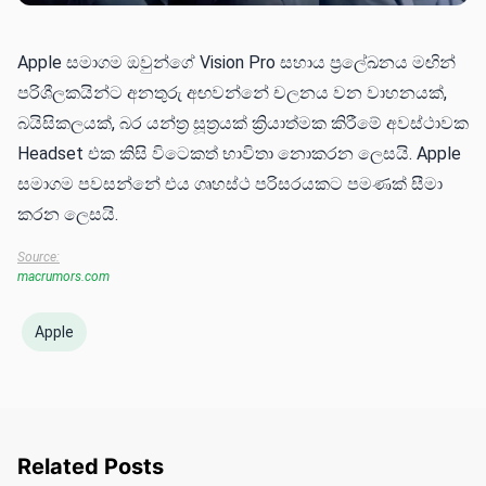
Apple සමාගම ඔවුන්ගේ Vision Pro සහාය ප්‍රලේඛනය මඟින්
පරිශීලකයින්ට අනතුරු අඟවන්නේ චලනය වන වාහනයක්,
බයිසිකලයක්, බර යන්ත්‍ර සූත්‍රයක් ක්‍රියාත්මක කිරීමේ අවස්ථාවක
Headset එක කිසි විටෙකත් භාවිතා නොකරන ලෙසයි. Apple
සමාගම පවසන්නේ එය ගෘහස්ථ පරිසරයකට පමණක් සීමා
කරන ලෙසයි.
Source:
macrumors.com
Apple
Related Posts