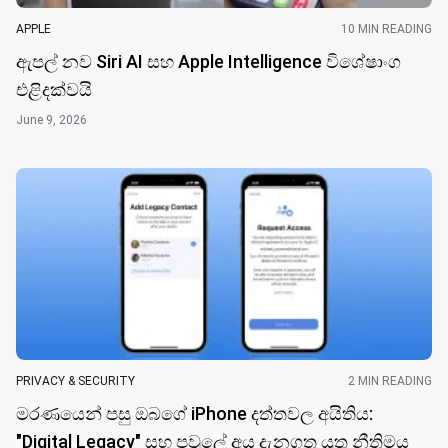
APPLE
10 MIN READING
ඇපල් නව Siri AI සහ Apple Intelligence විශේෂාංග
එළිදක්වයි
June 9, 2026
PRIVACY & SECURITY
2 MIN READING
මරණයෙන් පසු ඔබගේ iPhone දත්තවල අයිතිය:
"Digital Legacy" සහ පවුලේ අය දැනගත යුතු නීතිමය