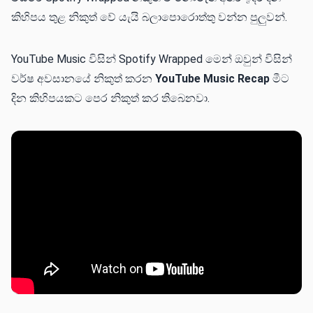
කිහිපය තුළ නිකුත් වේ යැයි බලාපොරොත්තු වන්න පුලුවන්.
YouTube Music විසින් Spotify Wrapped මෙන් ඔවුන් විසින්
වර්ෂ අවසානයේ නිකුත් කරන
YouTube Music Recap
මීට
දින කිහිපයකට පෙර නිකුත් කර තිබෙනවා.