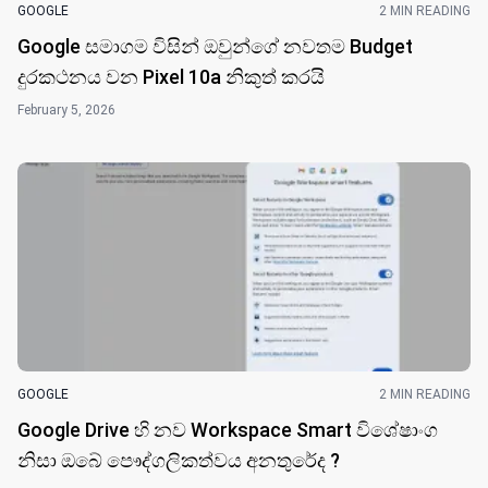
GOOGLE
2 MIN READING
Google සමාගම විසින් ඔවුන්ගේ නවත​ම Budget
දුරකථනය වන Pixel 10a නිකුත් කර​යි
February 5, 2026
GOOGLE
2 MIN READING
Google Drive හි නව Workspace Smart විශේෂාංග
නිසා ඔබේ පෞද්ගලිකත්වය අනතුරේද ?