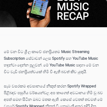
මේ වන විට ශ්‍රී ලංකාවේ ජනප්‍රියතම Music Streaming
Subscription සේවාවන් ලෙස Spotify සහ YouTube Music
හඳුන්වා දෙන්න පුලුවන්. මේ YouTube Music සඳහා මේ වන
විට වැඩි ජනප්‍රියත්වයක් හිමි වී ඇති බවත් කිව යුතුයි.
සෑම වසරකම අවසානයේ නිකුත් කරන Spotify Wrapped
පිළිබඳව පසුගිය වර්ෂයන්වල අප කාගෙත් අවධානය හිමි වු බව
අපත් සමඟ සිටින ඔබට මතක ඇති. කෙසේ වෙතත් තවමත් මේ
වසරේ Spotify Wrapped නිකුත් වී නොමැති අතර ඉදිරි දින