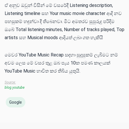
ඒ අනුව ඔවුන් විසින් මේ වසරේදී Listening description,
Listening timeline සහ Your music movie character ආදි නව
පහසුකම් හඳුන්වා දී තිබෙනවා. මීට අමතරව සුපුරුදු පරිදිම
ඔබේ Total listening minutes, Number of tracks played, Top
artists සහ Musical moods ආදියත් ලබා ගත හැකියි
මෙවර YouTube Music Recap සඳහා සුදුසුකම් ලැබීමට නම්
අවම ලෙස මේ වසර තුළ ඔබ පැය 10ක පමණ කාලයක්
YouTube Music භාවිත කර තිබිය යුතුයි.
Source:
blog.youtube
Google