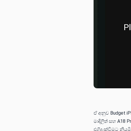
ඒ අනුව Budget i
මාදිලීත් සහ A18 
එළිදැක්වීමට නියම