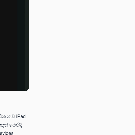
විත නව iPad
ුත් මෙහිදී
evices