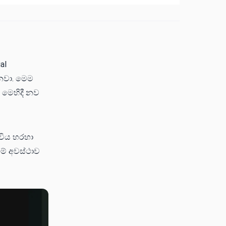
al
නවා. මෙම
 මෙහිදී නව
ඩවිය හරහා
ීමේ අවස්ථාව