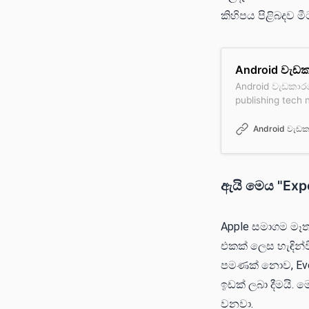
කිහිපය පිළිබදව 
Android වැඩක
Android වැඩකාරය
publishing tech 
reviews in Sinha
Android වැඩක
ඇයි මෙය "Exp
Apple සමාගම මෑත
එකක් ලෙස හැඳින්වී
පමණක් නොව, Even
ඉඩක් ලබා දීමයි.
වනවා.