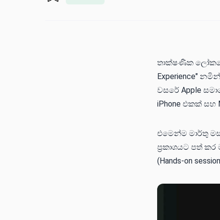
තාක්ෂණික ලෝකයේ
Experience" නමි
වසරේ Apple සමාග
iPhone එකක් සහ M
එමෙන්ම මාර්තු මස
ප්‍රකාශයට පත් කර
(Hands-on sessio