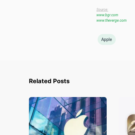
Source:
www.bgr.com
www.theverge.com
Apple
Related Posts