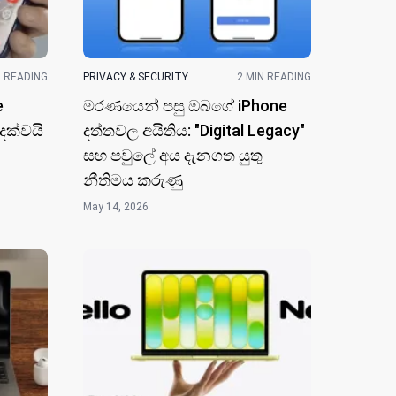
N READING
PRIVACY & SECURITY
2 MIN READING
e
මරණයෙන් පසු ඔබගේ iPhone
ිදක්වයි
දත්තවල අයිතිය: "Digital Legacy"
සහ පවුලේ අය දැනගත යුතු
නීතිමය කරුණු
May 14, 2026