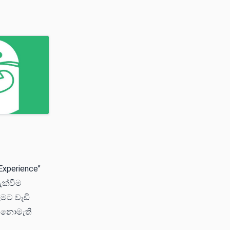
xperience"
ැක්වීම
මට වැඩි
ර නොමැති