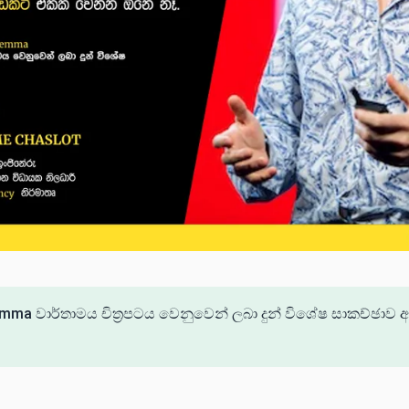
emma වාර්තාමය චිත්‍රපටය වෙනුවෙන් ලබා දුන් විශේෂ සාකච්ඡාව ඇ