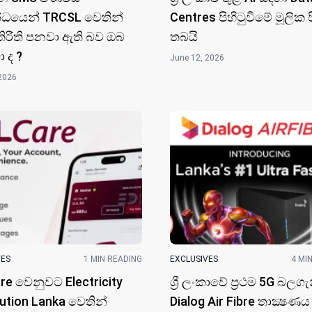
්ධයෙන් TRCSL වෙතින්
Centres පිහිටුවීමේ මූලික
ීතිරීති පනවා ඇති බව ඔබ
තබයි
 ද ?
June 12, 2026
2026
VES
1 MIN READING
EXCLUSIVES
4 MI
e වෙනුවට Electricity
ශ්‍රී ලංකාවේ ප්‍රථම 5G බලගැ
bution Lanka වෙතින්
Dialog Air Fibre තාක්‍ෂණය