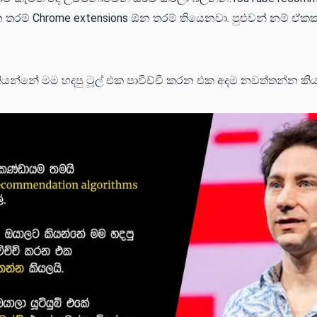
රම් Chrome extensions ඕන තරම් තියෙනවා. පුළුවන් නම් ඒකක් 
යන්නේ මම හදපු ටූල් එක පාවිච්චි කරන එක අදම නවත්තන්න කියලය