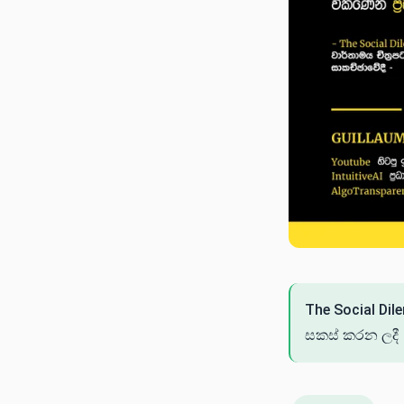
The Social Dil
සකස් කරන ලදී