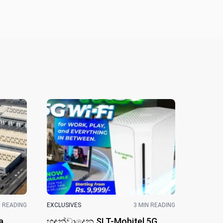
N READING
EXCLUSIVES
3 MIN READING
a
හඳුන්වාදෙන SLT-Mobitel 5G