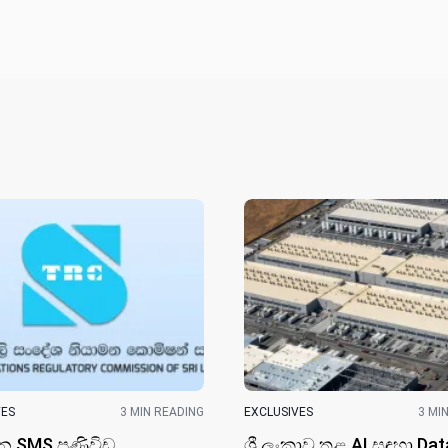
VES
3 MIN READING
EXCLUSIVES
3 MI
්ධන SMS පණිවිඩ
ශ්‍රී ලංකාව තුළ AI සඳහා Dat