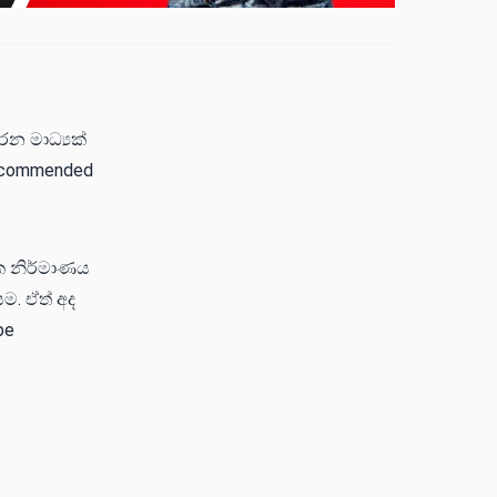
න මාධ්‍යක්
Recommended
ක නිර්මාණය
ම. ඒත් අද
be