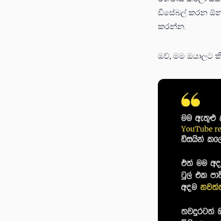
ඩිසේබල් කරන ඕන ත
කරන්න.
ඔව්, මම ඔයාලට කි