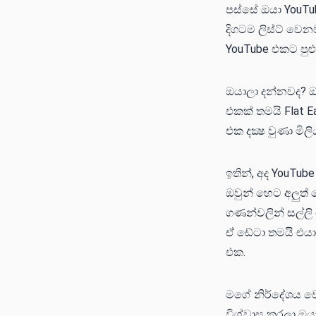
පස්සේ ඔයා YouTub
දිගටම ලිස්ට් වෙන
YouTube එකට පුළ
ඔයාලා දන්නවද? ඔ
එකක් තමයි Flat Ea
එක දක්‍ෂ වුණා ම
ඉතින්, අද YouTub
ඔවුන් හෙට අලුත් 
ගණන්වලින් සල්ලි
ඒ ඩේටා තමයි එයා
එක.
මගේ නිර්දේශය ව
විශ්වාස කරලා ඔය