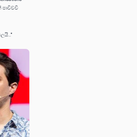
පාවිච්චි
ි..."