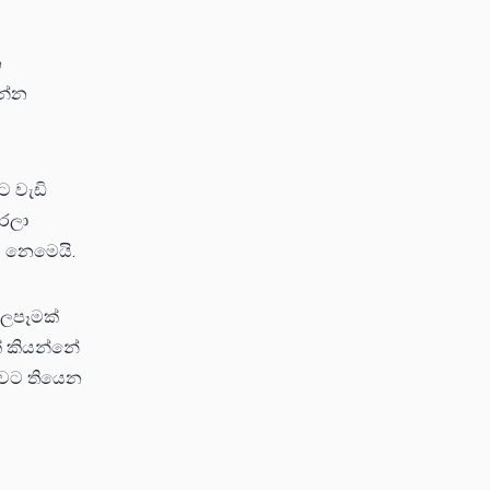
න
න්න
ට වැඩි
කරලා
ම නෙමෙයි.
බලපෑමක්
ක් කියන්නේ
ාවට තියෙන