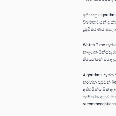
අපි හදපු algori
විෂමතාවයන් දැක
ධ්‍රැවීකරණය වෙල
Watch Time පැත්
කාලයක් මිනිස්සු 
තියෙන්නේ එයාලට
Algorithms ඇත්ත
කරන්න පුළුවන් R
අතිශයින්ම සිත් 
ප්‍රතිචාරය අනුව
recommendations