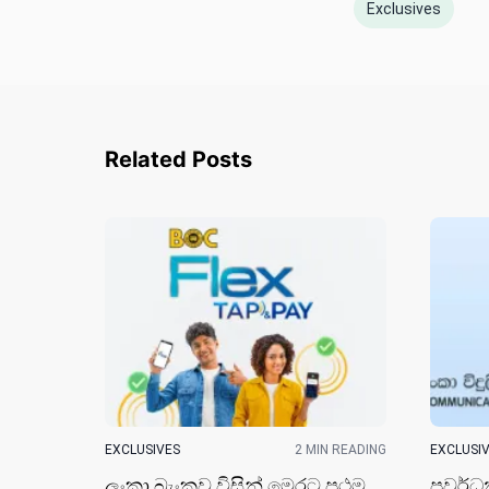
Exclusives
Related Posts
EXCLUSIVES
2 MIN READING
EXCLUSI
ලංකා බැංකුව විසි​න් මෙරට ප්‍රථම
ප්‍රවර