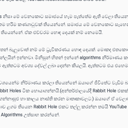
thms නිසා මේ වෙනකොට සමාජයේ හැම පැත්තේම ඇති වෙලා තියෙ
්කම හරිම කණගාටුවක් තියෙන්නේ. සමාජය මේ වෙනකොට සෑහෙ
ා තියෙන්නේ. ඒක එච්චරම හොඳ දෙයක් නම් නෙමෙයි.
තෙන් බැලුවොත් නම් මේ ධ්‍රැවීකරණය හොඳ දෙයක්. මොකද එතකො
ඔන්ලයින් ඉන්නවා. මිනිසුන් හිතන් ඉන්නේ algorithms නිර්මාණය 
 ඇත්තටම අවශ්‍ය දේවල් ලබා දෙන්න කියලයි. ඇත්තටම එය එහෙ
 වශයෙන්ම නිර්මාණය කරලා තියෙන්නේ ඔයාගේ ජීවිතේට වැඩිම 
abbit Holes ටික හොයාගන්නයි.(අන්තර්ජාලයේදී Rabbit Hole එක
ඇදගන්නාසුළු හා කාලය නාස්ති කරන මාතෘකාවලට.) ඔයාගේ ඒ වෙල
 ඔයාව ළගම තියෙන Rabbit Hole එකට තල්ලු කරන්න තමයි YouTube
 Algorithms උත්සාහ කරන්නේ.