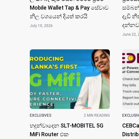
Mobile Wallet Tap & Pay සේවාව
සම්බන
නිල වශයෙන් දියත් කරයි
දැඩි න
දන්නවා
July 10, 2026
June 22, 
EXCLUSIVES
2 MIN READING
EXCLUSI
හදුන්වාදෙන SLT-MOBITEL 5G
CEBCar
MiFi Router එ​ක
Distri