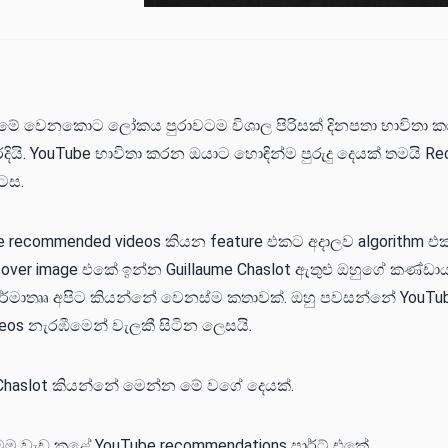
මේ වෙනකොට ලෝකය පුරාවටම විශාල පිරිසක් දිනපතා භාවිතා කර
රදියි. YouTube භාවිතා කරන ඔයාට හොඳින්ම පුරුදු දෙයක් තමයි 
ටස.
 recommended videos කියන feature එකට අදාලව algorithm එ
ver image එකේ ඉන්න Guillaume Chaslot ඇතුළු ඔහුගේ කණ්ඩාය
්මාතෲ අපිට කියන්නේ වෙනස්ම කතාවක්. ඔහු පවසන්නේ YouTu
eos නැරඹීමෙන් වැලකී සිටින ලෙසයි.
 Chaslot කියන්නේ මෙන්න මේ වගේ දෙයක්.
 මම වැඩ කළේ YouTube recommendations පාර්ට් එකේ.