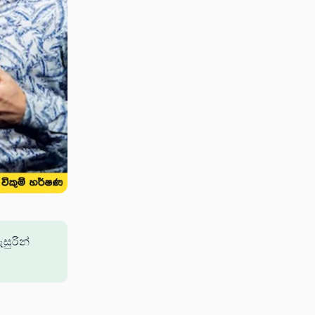
සුරින්