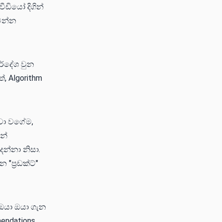
ීඩියෝ දිගින්
වෙන්න
ර්දේශ වුන
්, Algorithm
ුවා වගේම,
න්
න්නා නිසා.
ප්‍රඩක්ට්"
ඔයා ඔයා ගැන
endations