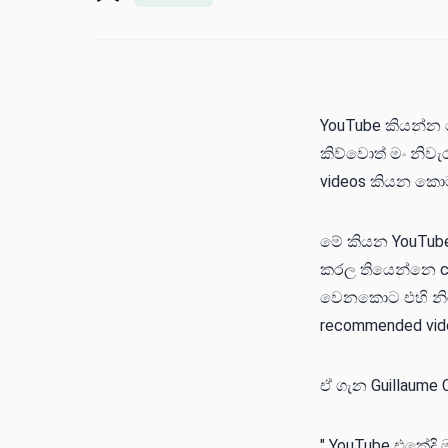
YouTube කියන්න 
කිව්වොත් මං නිවැ
videos කියන කො
මේ කියන YouTube
කරල තියෙන්නෙ co
වෙනකොට එහි නිර
recommended vid
ඒ ගැන Guillaume
" YouTube එකේදි