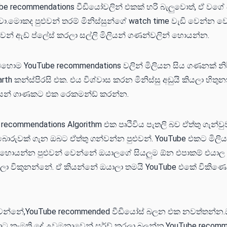
e recommendations වීඩියෝවලින් එකක් හරි බැලුවොත්, ඒ වගේ ව
වා.මොකද පුළුවන් තරම් මිනිස්සුන්ගේ watch time වැඩි වෙන්න 
ුවන් ඇඩ් ප්ලේස් කරලා සල්ලි මිලියන් ගණන්වලින් හොයන්න.
හොම YouTube recommendations වලින් මිලියන සිය ගණනක් නි
rth කන්ස්පිරසි එක. එය විශ්වාස කරන මිනිස්සු අඩුයි කියලා හිතුනත
ිලියන් ගාණකට එක රෙකමන්ඩ් කරන්න.
e recommendations Algorithm එක පෘථිවිය පැතලි බව ඒත්තු ගැන්ව
බොරුවක් ගැන ඔබට ඒත්තු ගන්වන්න පුළුවන්. YouTube එකට මිලිය
 හොයන්න පුළුවන් වෙන්නේ ඔයාලගේ සියලුම ඕන එපාකම් එයාල ද
ලා විකුනන්නේ. ඒ කියන්නේ ඔයාලා තමයි YouTube එකේ විකිණෙන "
ෙන්නේ,YouTube recommended වීඩියෝස් බලන එක නවත්තන්න.
ාට කැමති දේ උවමනාවෙන් සර්ච් කරලා බලන්න.YouTube recomm