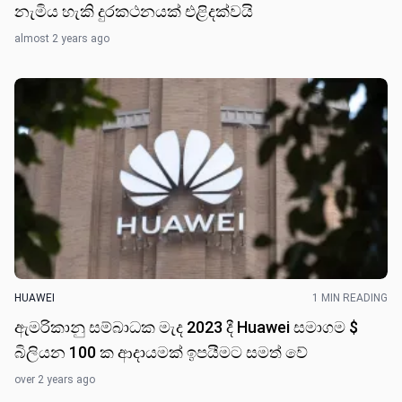
නැමිය හැකි දුරකථනයක් එළිදක්වයි
almost 2 years ago
HUAWEI
1 MIN READING
ඇමරිකානු සම්බාධක මැද 2023 දී Huawei සමාගම $
බිලියන 100 ක ආදායමක් ඉපයීමට සමත් ​වේ
over 2 years ago