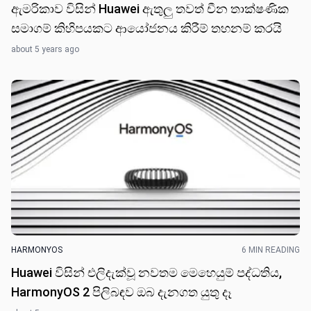
ඇමරිකාව විසින් Huawei ඇතුලු තවත් චීන තාක්ෂණික
සමාගම් කිහිපයකට ආයෝජනය කිරීම් තහනම් කරයි
about 5 years ago
HARMONYOS
6 MIN READING
Huawei විසින් එලිදැක්වූ නවතම මෙහෙයුම් පද්ධතිය,
HarmonyOS 2 පිලිබඳව ඔබ දැනගත යුතු දෑ