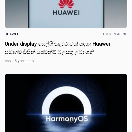
HUAWEI
1 MIN READING
Under display සෙල්ෆි කැමරාවක් සඳහා Huawei
සමාගම විසින් පේටන්ට් බලපත්‍ර ලබා ගනී
about 5 years ago