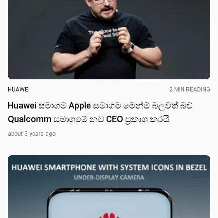
HUAWEI
2 MIN READING
Huawei සමාගම Apple සමාගම මෙන්ම බලවත් බව
Qualcomm සමාගමේ නව CEO ප්‍රකාශ කරයි
about 5 years ago