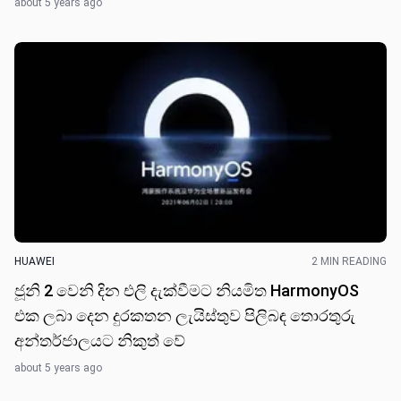
about 5 years ago
HUAWEI
2 MIN READING
ජූනි 2 වෙනි දින එලි දැක්වීමට නියමිත HarmonyOS
එක ලබා දෙන දුරකතන ලැයිස්තුව පිලිබඳ තොරතුරු
අන්තර්ජාලයට නිකුත් වේ
about 5 years ago