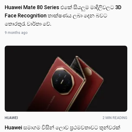
Huawei Mate 80 Series එකේ සියලුම මාදිලිවලට 3D
Face Recognition තාක්ෂණය ලබා දෙන බවට
තොරතුරැ වාර්තා වේ.
9 months ago
HUAWEI
2 MIN READING
Huawei සමාගම විසින් ලොව ප්‍රථමවතාවට තුන්වරක්