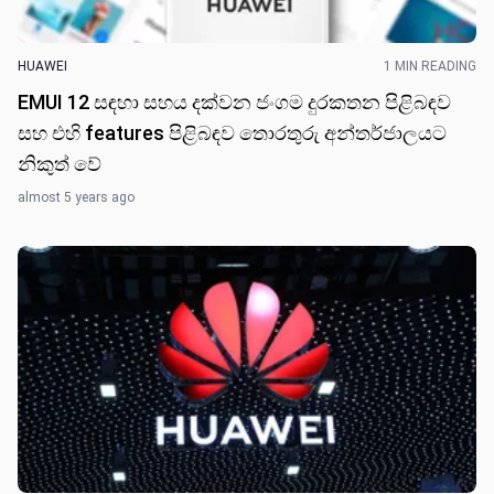
HUAWEI
1 MIN READING
EMUI 12 සඳහා සහය දක්වන ජංගම දුරකතන පිළිබඳව
සහ එහි features පිළිබඳ​ව තොරතුරු අන්තර්ජාලයට
නිකුත් ​වේ
almost 5 years ago