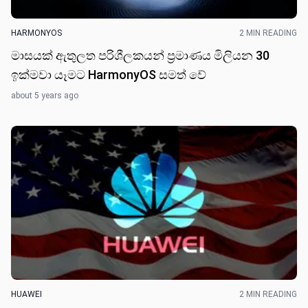
HARMONYOS
2 MIN READING
මාසයක් ඇතුලත පරිශීලකයන් ප්‍රමාණය මිලියන 30
ඉක්මවා යෑමට HarmonyOS සමත් වේ
about 5 years ago
HUAWEI
2 MIN READING