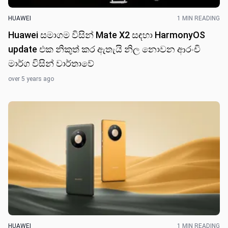
HUAWEI
1 MIN READING
Huawei සමාගම විසින් Mate X2 සඳහා HarmonyOS
update එක නිකුත් කර ඇතැයි නිල නොවන ආරංචි
මාර්ග විසින් වාර්තාවේ
over 5 years ago
HUAWEI
1 MIN READING