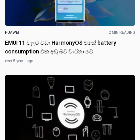
HUAWEI
2 MIN READING
EMUI 11 වලට වඩා HarmonyOS එකේ battery
consumption එක අඩු බව වාර්තා වේ
over 5 years ago