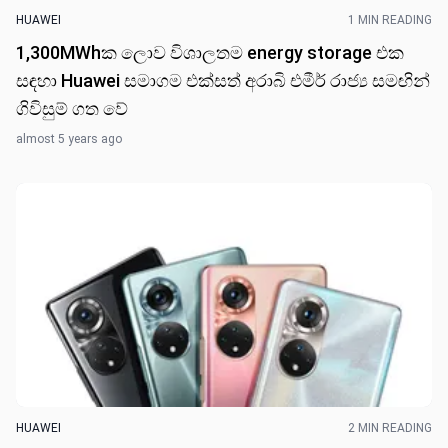
HUAWEI
1 MIN READING
1,300MWhක ලොව විශාලත​ම energy storage එක
සඳහා Huawei සමාගම එක්සත් අරාබි එමීර් රාජ්‍ය සමඟින්
ගිවිසුම් ගත ​වේ
almost 5 years ago
HUAWEI
2 MIN READING