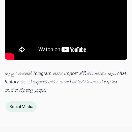
සැ.යු : මෙසේ Telegram වෙත import කිරීමට අවශ්‍ය සෑම chat
history එකක් සඳහාම මෙය වෙන් වෙන් වශයෙන් නැවත
නැවත සිදු කල යුතුයි.
Social Media