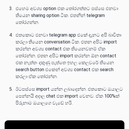
එහෙම අවශ්‍ය option එක තෝරගත්තට පස්සෙ එනවා
තියෙන sharing option ටික. එතනින් telegram
තෝරගන්න.
එතකොට එනවා telegram app එකේ දැනට අපි බාවිතා
කරලා තියෙන conversation ටික. එතන අපිට import
කරන්න අවශ්‍ය contact එක තියෙනවනම් ඒක
තෝරන්න. එතන අපිට import කරන්න ඕන contact
එක නැත්තං දකුණු පැත්තෙ ඉහල කෙලවරේ තියෙන
search button එකෙන් අවශ්‍ය contact එක search
කරලා ඒක තෝරන්න.
ඊටපස්සෙ import යන්න ලබාදෙන්න. එතකොට ඔයාලට
පෙන්නයි අදාල chat එක import වෙනව. ඒක 100%ක්
පිරුනාම ඔයාලගෙ වැඩේ හරි.