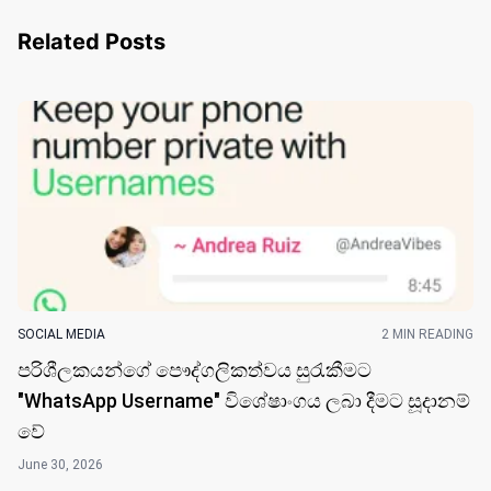
Related Posts
SOCIAL MEDIA
2 MIN READING
පරිශීලකයන්ගේ පෞද්ගලිකත්වය සුරැකීමට
"WhatsApp Username" විශේෂාංගය ලබා දීමට සූදානම්
වේ
June 30, 2026