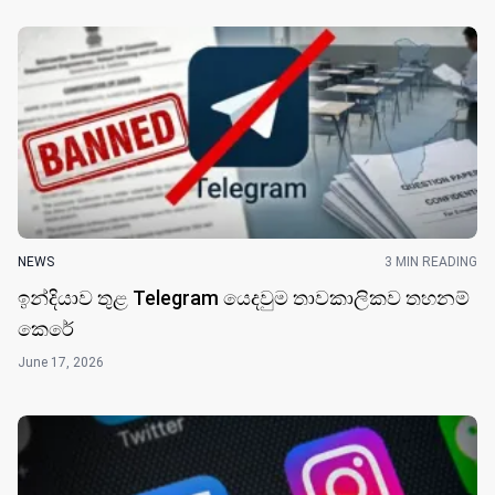
NEWS
3 MIN READING
ඉන්දියාව තුළ Telegram යෙදවුම තාවකාලිකව තහනම්
කෙරේ
June 17, 2026