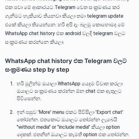
එක පවා මේ ආකාරයට Telegram වෙත සංක්‍රමණය කර
ගැනිමට හැකියාව තියනවා කියලා තමා telegram update
එකේ කියලා තියෙන්නෙ. හරි අපි දැං බලමු කොහොමද මේ
WhatsApp chat history එක android වලදි telegram වලට
සංක්‍රමණය කරන්නෙ කියලා.
WhatsApp chat history එක Telegram වලට
සංක්‍රමණය step by step
හරි මුලින්ම ඔයාලා WhatsApp යෙදුම විවෘත කරලා
ඔයාලට සංක්‍රමණය කරන්න ඕන chat එක ඇතුලට
පිවිසෙන්න.
ඉන් පසුව 'More' menu එකට පිවිසිලා 'Export chat'
තෝරන්න. එතකොට ඔයාලට තෝරන්න ලැබෙයි
"without media" or "include media" කියලා option
දෙකක්. එතනින් ඔයාලට කැමති option එක තෝරන්න.