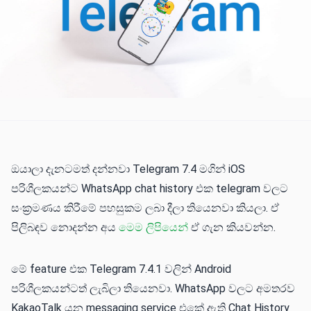
ඔයාලා දැනටමත් දන්නවා Telegram 7.4 මගින් iOS
පරිශීලකයන්ට WhatsApp chat history එක telegram වලට
සංක්‍රමණය කිරීමේ පහසුකම ලබා දීලා තියෙනවා කියලා. ඒ
පිලිබඳව නොදන්න අය
මෙම ලිපියෙන්
ඒ ගැන කියවන්න.
මේ feature එක Telegram 7.4.1 වලින් Android
පරිශීලකයන්ටත් ලැබිලා තියෙනවා. WhatsApp වලට අමතරව
KakaoTalk යන messaging service එකේ ඇති Chat History